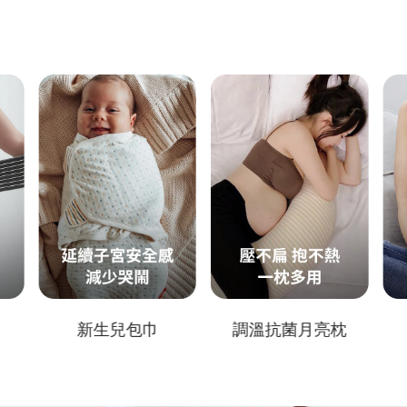
調溫抗菌月亮枕
孕婦褲