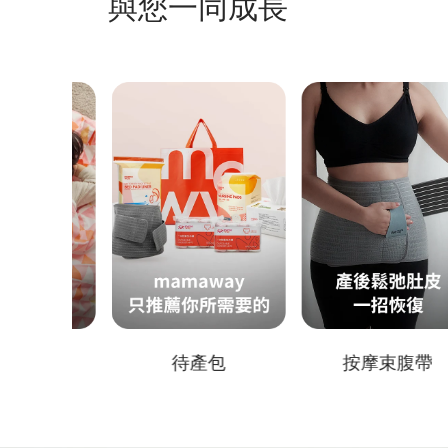
與您一同成長
待產包
按摩束腹帶
新生兒包巾