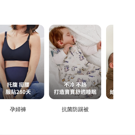
抗菌防踢被
育兒背巾
分離式