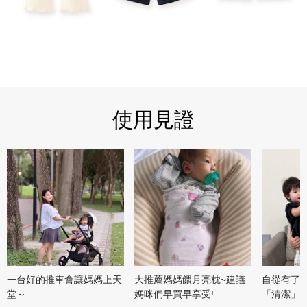
使用見證
一台好的推車會讓媽媽上天
大推薦媽媽餵月亮枕~建議
自從有了
堂～
媽咪們早買早享受!
「清潔」這