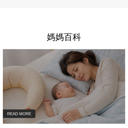
想要有效
都溫和不刺激。
菌系列用
奶瓶清潔
洗奶瓶，
食品餐具
媽媽百科
能安心清
手不乾澀
防蟎洗衣
添加 SILV
檬酸銀離
成分，在
助維持潔
衣服只需
的洗淨力
淡淡清香
更安心✨ 整體來說，這系列
真的幫我
我可以更
READ MORE
常潔淨🫶