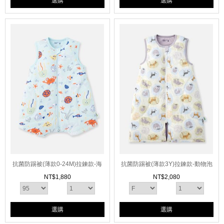
選購
選購
抗菌防踢被(薄款0-24M)拉鍊款-海
抗菌防踢被(薄款3Y)拉鍊款-動物泡
洋生物
泡
NT$
1,880
NT$
2,080
選購
選購