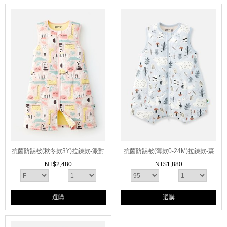
抗菌防踢被(秋冬款3Y)拉鍊款-派對
抗菌防踢被(薄款0-24M)拉鍊款-森
動物
林家族
NT$
2,480
NT$
1,880
選購
選購