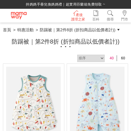
持媽媽手冊兌換媽媽禮｜超實用芬蘭箱免費領取 ~
產後
護理之家
百科
搜尋
門市
首頁
特惠活動
防踢被｜第2件8折 (折扣商品以低價者計))
防踢被｜第2件8折 (折扣商品以低價者計))
40
60