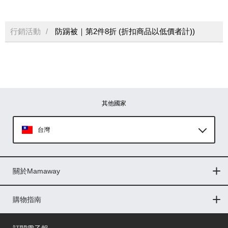
行銷活動
防踢被｜第2件8折 (折扣商品以低價者計))
其他國家
台灣
Global
關於Mamaway
印尼
門市據點
最新消息
品牌故事
人力招募
媒體花絮
隱私權聲明
CSR企業社會責任
菲律賓
購物指南
購物常見問題
退換貨問題
儲值金使用條款
購買儲值金
發票問題
會員權益
線上留言
吸乳器-免費體驗
馬來西亞