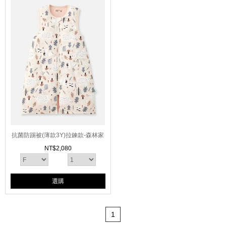
抗菌防踢被(薄款3Y)拉鍊款-森林家
族
NT$
2,080
選購
1