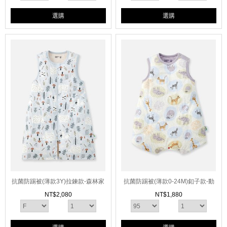
選購
選購
抗菌防踢被(薄款3Y)拉鍊款-森林家
抗菌防踢被(薄款0-24M)釦子款-動
族
物泡泡
NT$
2,080
NT$
1,880