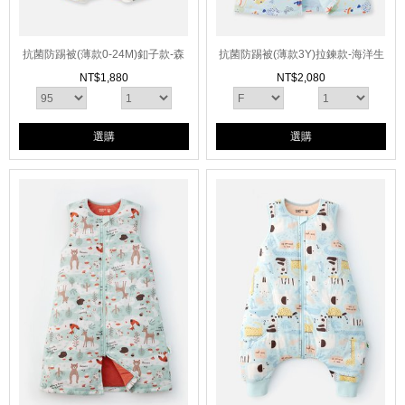
抗菌防踢被(薄款0-24M)釦子款-森
抗菌防踢被(薄款3Y)拉鍊款-海洋生
林碰碰車
物
NT$
1,880
NT$
2,080
選購
選購