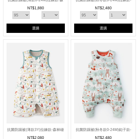
抗菌防踢被(薄款0-24M)拉鍊款-森
抗菌防踢被(秋冬款0-24M)拉鍊款-
林家族
獨角獸佩佩豬
NT$
1,880
NT$
2,480
選購
選購
抗菌防踢被(薄款3Y)拉鍊款-森林碰
抗菌防踢被(秋冬款0-24M)釦子款-
碰車
森林動物
NT$
2,080
NT$
2,480