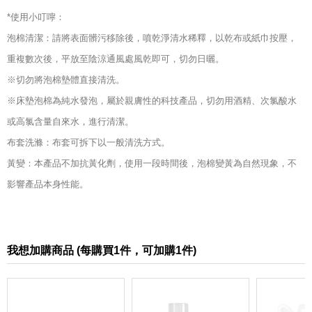
*使用小叮嚀：
泡棉清潔：請將表面髒污移除後，噴乾淨清水稀釋，以乾布或紙巾按壓，
重複數次後，平放至陰涼通風處風乾即可，切勿日曬。
※切勿將泡棉墊體直接清洗。
※床墊泡棉為純水發泡，屬於親膚性的科技產品，切勿用酒精、次氯酸水
或高氯含量自來水，進行清潔。
布套洗滌：布套可拆下以一般清洗方式。
黃變：本產品不加抗黃化劑，使用一段時間後，泡棉變黃為自然現象，不
影響產品本身性能。
我想加購商品 (
每購買1件，可加購1件)