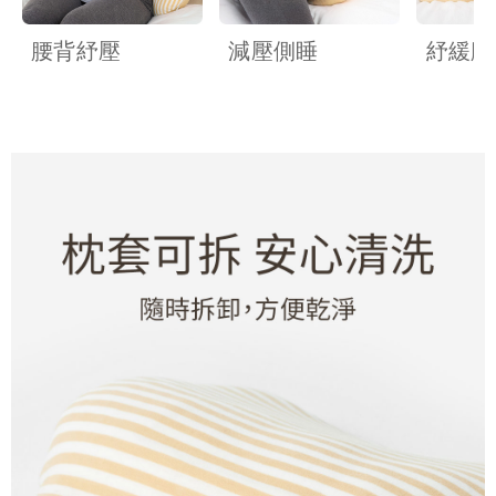
腰背紓壓
減壓側睡
紓緩腳