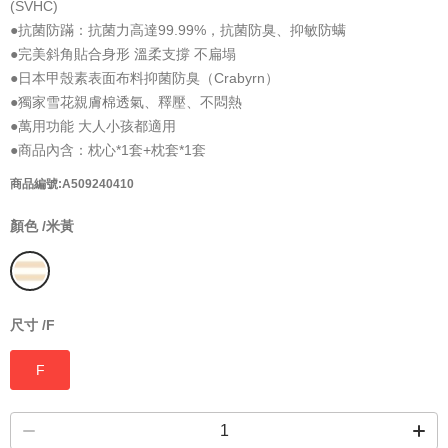
(SVHC)
●抗菌防蹣：抗菌力高達99.99%，抗菌防臭、抑敏防螨
●完美斜角貼合身形 溫柔支撐 不扁塌
●日本甲殼素表面布料抑菌防臭（Crabyrn）
●獨家雪花親膚棉透氣、釋壓、不悶熱
●萬用功能 大人小孩都適用
●商品內含：枕心*1套+枕套*1套
商品編號:A509240410
顏色 /
米黃
尺寸 /
F
F