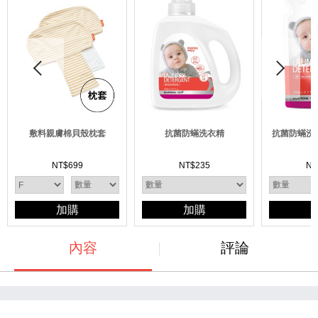
敷料親膚棉貝殼枕套
抗菌防蟎洗衣精
抗菌防蟎洗衣
NT$
699
NT$
235
NT
加購
加購
內容
評論