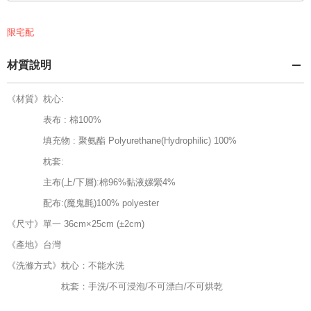
限宅配
材質說明
《材質》枕心:
表布 : 棉100%
填充物 : 聚氨酯 Polyurethane(Hydrophilic) 100%
枕套:
主布(上/下層):棉96%黏液嫘縈4%
配布:(魔鬼氈)100% polyester
《尺寸》單一 36cm×25cm (±2cm)
《產地》台灣
《洗滌方式》枕心：不能水洗
枕套：手洗/不可浸泡/不可漂白/不可烘乾