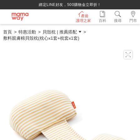
持媽媽手冊兌換媽媽禮｜超實用芬蘭箱免費領取 ~
產後
護理之家
百科
搜尋
門市
首頁
特惠活動
貝殼枕 | 推薦搭配
敷料親膚棉貝殼枕(枕心x1套+枕套x1套)