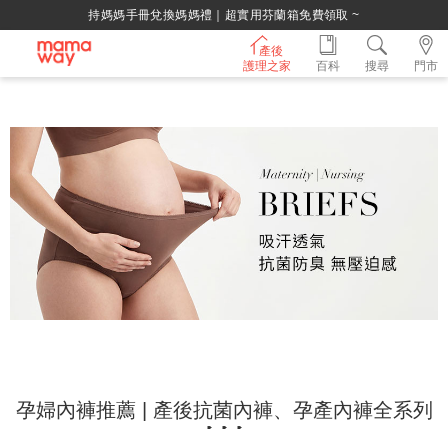
持媽媽手冊兌換媽媽禮｜超實用芬蘭箱免費領取 ~
產後
護理之家
百科
搜尋
門市
孕婦內褲推薦 | 產後抗菌內褲、孕產內褲全系列