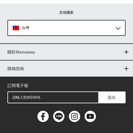
其他國家
台灣
Global
關於Mamaway
印尼
門市據點
最新消息
品牌故事
人力招募
媒體花絮
隱私權聲明
CSR企業社會責任
菲律賓
購物指南
購物常見問題
退換貨問題
儲值金使用條款
購買儲值金
發票問題
會員權益
線上留言
吸乳器-免費體驗
馬來西亞
訂閱電子報
送出