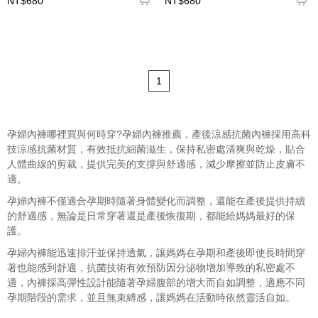
NT$680
NT$680
1
孕婦內褲哪裡買與何時穿?孕婦內褲推薦，產後涼感抗菌內褲採用高科
技涼感抗菌材質，有效抵抗細菌滋生，保持私密處清爽與乾燥，貼合
人體曲線的剪裁，提供完美的支撐與舒適感，減少摩擦並防止皮膚不
適。
孕婦內褲不僅適合孕期時隨著身體變化而調整，還能在產後提供持續
的舒適感，無論是日常穿著還是產後恢復期，都能給媽媽最好的保
護。
孕婦內褲能迅速排汗並保持透氣，讓媽媽在孕期和產後即使長時間穿
著也能感到舒適，抗菌技術有效預防因分泌物增加導致的私密處不
適，內褲採高彈性設計能隨著孕婦腹部的增大而自如調整，適應不同
孕期階段的需求，並且無束縛感，讓媽媽在活動時依然靈活自如。