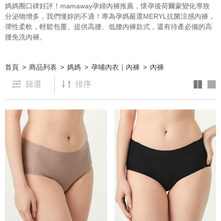
媽媽圈口碑好評！mamaway孕婦內褲推薦，懷孕後荷爾蒙變化導致
分泌物增多，我們懂妳的不適！專為孕媽嚴選MERYL抗菌涼感內褲，
彈性柔軟，輕鬆包覆。提供高腰、低腰內褲款式，還有待產必備的高
腰免洗內褲。
首頁
商品列表
媽媽
孕哺內衣｜內褲
內褲
篩選