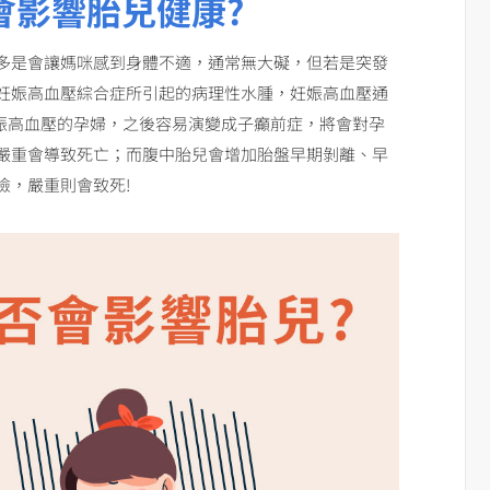
會影響胎兒健康?
多是會讓媽咪感到身體不適，通常無大礙，但若是突發
妊娠高血壓綜合症所引起的病理性水腫，妊娠高血壓通
患妊娠高血壓的孕婦，之後容易演變成子癲前症，將會對孕
嚴重會導致死亡；而腹中胎兒會增加胎盤早期剝離、早
險，嚴重則會致死!