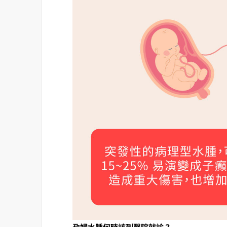
孕婦水腫
何時該到醫院就診？