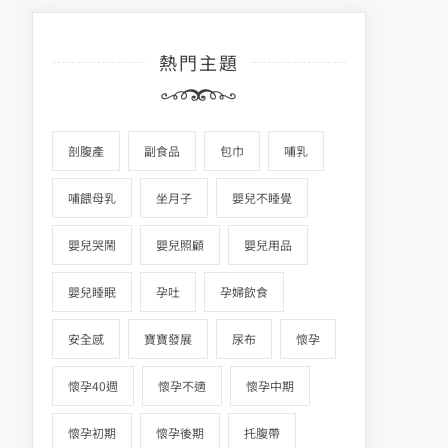
熱門主題
剖腹產
副食品
包巾
哺乳
哺餵母乳
坐月子
嬰兒不睡覺
嬰兒哭鬧
嬰兒照顧
嬰兒用品
嬰兒睡眠
孕吐
孕婦飲食
安全感
寶寶發展
尿布
懷孕
懷孕40週
懷孕不適
懷孕中期
懷孕初期
懷孕後期
托腹帶