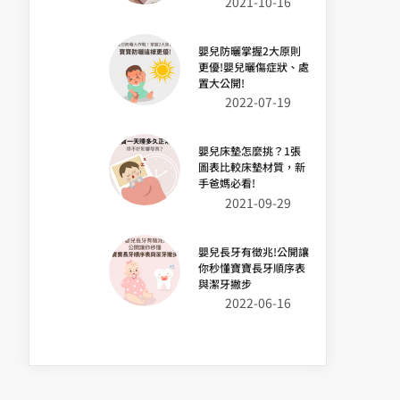
2021-10-16
嬰兒防曬掌握2大原則
更優!嬰兒曬傷症狀、處
置大公開!
2022-07-19
嬰兒床墊怎麼挑？1張
圖表比較床墊材質，新
手爸媽必看!
2021-09-29
嬰兒長牙有徵兆!公開讓
你秒懂寶寶長牙順序表
與潔牙撇步
2022-06-16