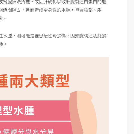
或腎臟無法負擔，或因肝硬化以致肝臟製造白蛋白的能
組織間隙去，進而造成全身性的水腫，包含臉部、軀
象。
性水腫，則可能是罹患急性腎損傷，因腎臟構造功能損
腫。