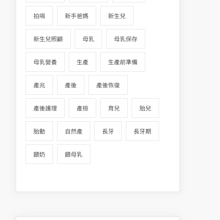
拍嗝
新手爸媽
新生兒
新生兒照顧
母乳
母乳保存
母乳營養
生產
生產前準備
產兆
產後
產後恢復
產後護理
產檢
育兒
胎兒
胎動
自然產
長牙
長牙期
餵奶
餵母乳