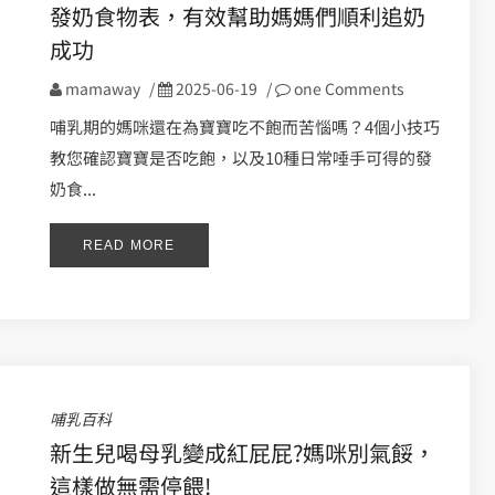
發奶食物表，有效幫助媽媽們順利追奶
成功
mamaway
/
2025-06-19
/
one Comments
哺乳期的媽咪還在為寶寶吃不飽而苦惱嗎？4個小技巧
教您確認寶寶是否吃飽，以及10種日常唾手可得的發
奶食...
READ MORE
哺乳百科
新生兒喝母乳變成紅屁屁?媽咪別氣餒，
這樣做無需停餵!