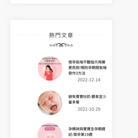
熱門文章
懷孕氣喘不聽指示用藥
更危險!預防孕期間氣喘
發作3方法
2022-12-14
避免寶寶吐奶 餵食宜少
量多餐
2021-10-29
孕媽咪與寶寶全孕期週
記:懷孕第19週