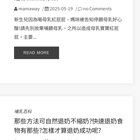
mamaway
/
2025-05-19
/
no Comments
新生兒因為喝母乳紅屁屁，媽咪被告知停餵母乳好心
酸!請先別放棄哺餵母乳，之所以造成母乳寶寶紅屁
屁，主要...
READ MORE
哺乳百科
那些方法可自然退奶不縮奶?快速退奶食
物有那些?怎樣才算退奶成功呢?