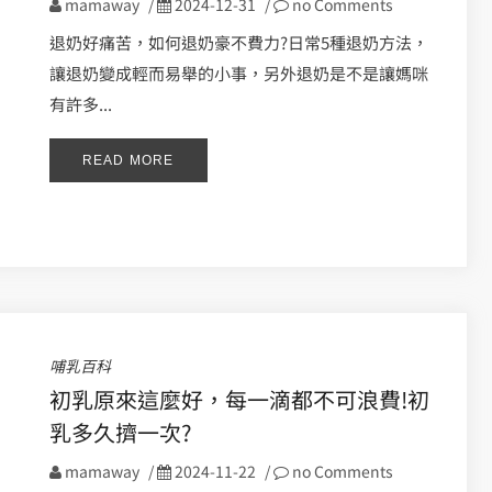
mamaway
/
2024-12-31
/
no Comments
退奶好痛苦，如何退奶豪不費力?日常5種退奶方法，
讓退奶變成輕而易舉的小事，另外退奶是不是讓媽咪
有許多...
READ MORE
哺乳百科
初乳原來這麼好，每一滴都不可浪費!初
乳多久擠一次?
mamaway
/
2024-11-22
/
no Comments