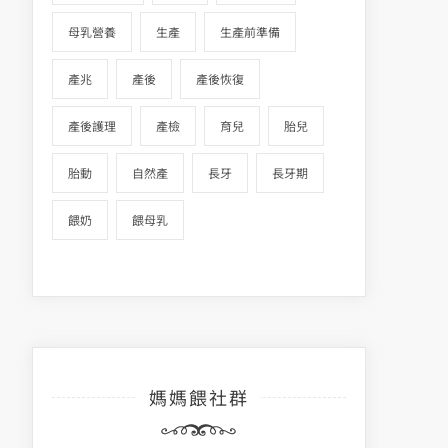
母乳營養
生產
生產前準備
產兆
產後
產後恢復
產後護理
產檢
育兒
胎兒
胎動
自然產
長牙
長牙期
餵奶
餵母乳
媽媽餵社群