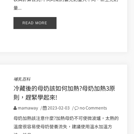
量...
READ MORE
哺乳百科
冷藏後的母奶該如何加熱?母奶加熱3原
則，趕緊學起來!
mamaway
/
2023-02-03
/
no Comments
母奶加熱該注意什麼?加熱母奶不可使微波爐，太熱的
溫度很容易使母奶營養流失，建議使用溫水加溫方