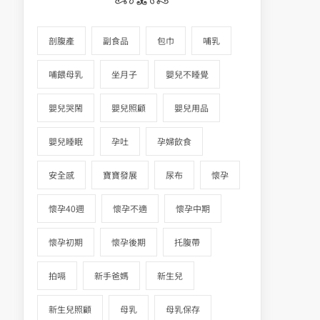
剖腹產
副食品
包巾
哺乳
哺餵母乳
坐月子
嬰兒不睡覺
嬰兒哭鬧
嬰兒照顧
嬰兒用品
嬰兒睡眠
孕吐
孕婦飲食
安全感
寶寶發展
尿布
懷孕
懷孕40週
懷孕不適
懷孕中期
懷孕初期
懷孕後期
托腹帶
拍嗝
新手爸媽
新生兒
新生兒照顧
母乳
母乳保存