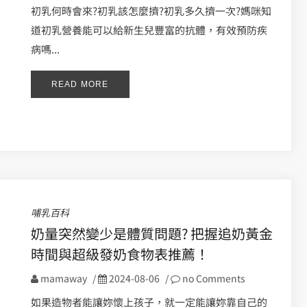
初乳何時會來?初乳該怎麼擠?初乳多久擠一次?媽咪知
道初乳營養能可以給新生兒豐富的抗體，有效預防疾
病嗎...
READ MORE
哺乳百科
奶量突然變少是體質問題? 把握追奶黃金
時間與超級發奶食物表推薦！
mamaway
/
2024-08-06
/
no Comments
如果造物者能讓妳懷上孩子，就一定能讓妳靠自己的