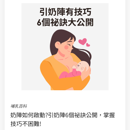
哺乳百科
奶陣如何啟動?引奶陣6個祕訣公開，掌握
技巧不困難!