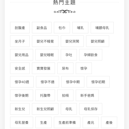
熱門主題
剖腹產
副食品
包巾
哺乳
哺餵母乳
坐月子
嬰兒不睡覺
嬰兒哭鬧
嬰兒照顧
嬰兒用品
嬰兒睡眠
孕吐
孕婦飲食
安全感
寶寶發展
尿布
懷孕
懷孕40週
懷孕不適
懷孕中期
懷孕初期
懷孕後期
托腹帶
拍嗝
新手爸媽
新生兒
新生兒照顧
母乳
母乳保存
母乳營養
生產
生產前準備
產兆
產後