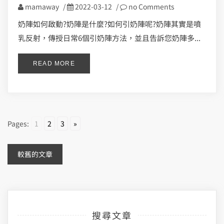
mamaway
/
2022-03-12
/
no Comments
奶陣如何啟動?奶陣是什麼?如何引奶陣呢?奶陣其實是噴
乳反射，傳授日常6個引奶陣方法，並且告訴您奶陣多...
READ MORE
Pages:
1
2
3
»
文
較舊的文章
章
導
搜尋文章