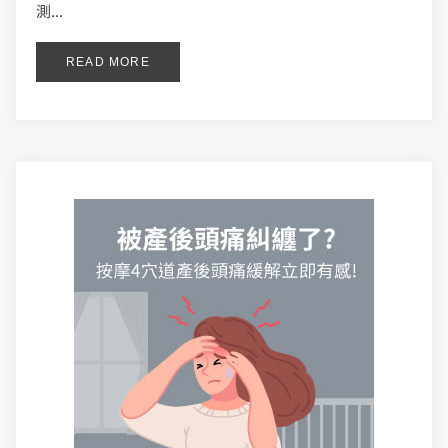
測...
READ MORE