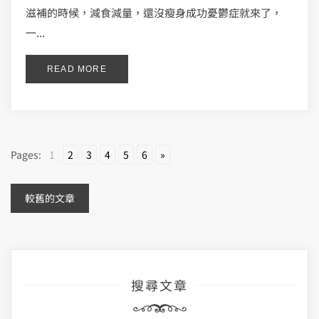
滋補的時候，減食減量，還沒瘦身成功憂鬱症就來了，
一...
READ MORE
Pages:
1
2
3
4
5
6
»
文
較舊的文章
章
導
搜尋文章
覽