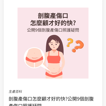
生產百科
剖腹產傷口怎麼顧才好的快?公開9個剖腹
產傷口照護疑問