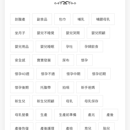
剖腹產
副食品
包巾
哺乳
哺餵母乳
坐月子
嬰兒不睡覺
嬰兒哭鬧
嬰兒照顧
嬰兒用品
嬰兒睡眠
孕吐
孕婦飲食
安全感
寶寶發展
尿布
懷孕
懷孕40週
懷孕不適
懷孕中期
懷孕初期
懷孕後期
托腹帶
拍嗝
新手爸媽
新生兒
新生兒照顧
母乳
母乳保存
母乳營養
生產
生產前準備
產兆
產後
產後恢復
產後護理
產檢
育兒
胎兒