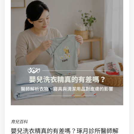
育兒百科
嬰兒洗衣精真的有差嗎？琢月診所醫師解