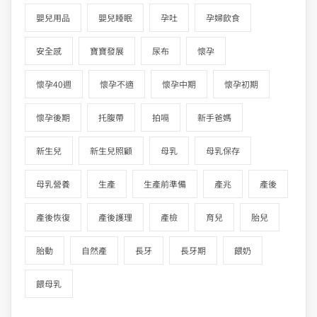
嬰兒用品
嬰兒睡眠
孕吐
孕婦飲食
安全感
寶寶發展
尿布
懷孕
懷孕40週
懷孕不適
懷孕中期
懷孕初期
懷孕後期
托腹帶
拍嗝
新手爸媽
新生兒
新生兒照顧
母乳
母乳保存
母乳營養
生產
生產前準備
產兆
產後
產後恢復
產後護理
產檢
育兒
胎兒
胎動
自然產
長牙
長牙期
餵奶
餵母乳