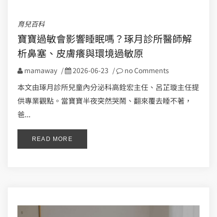
育兒百科
寶寶過敏會影響睡眠嗎？琢月診所醫師解
析鼻塞、皮膚癢與環境過敏原
mamaway
/
2026-06-23
/
no Comments
本文由琢月診所兒童內分泌科高銓宏主任、呂芷璇主任提
供專業觀點。當寶寶半夜突然哭鬧、翻來覆去睡不著，
爸...
READ MORE