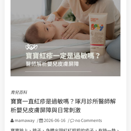
育兒百科
寶寶一直紅疹是過敏嗎？琢月診所醫師解
析嬰兒皮膚屏障與日常刺激
mamaway
/
2026-06-16
/
no Comments
寶寶臉上、脖子、身體出現紅紅粗粗的疹子，有時一熱、