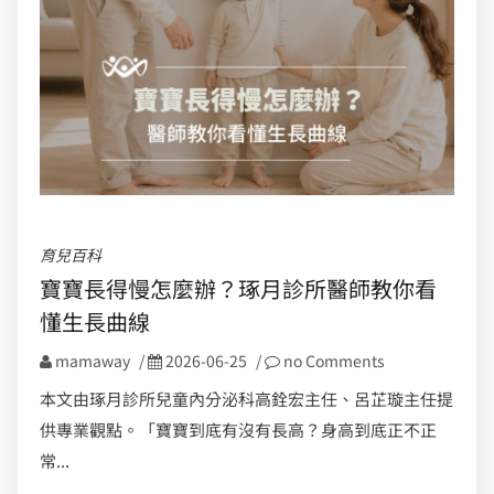
育兒百科
寶寶長得慢怎麼辦？琢月診所醫師教你看
懂生長曲線
mamaway
/
2026-06-25
/
no Comments
本文由琢月診所兒童內分泌科高銓宏主任、呂芷璇主任提
供專業觀點。「寶寶到底有沒有長高？身高到底正不正
常...