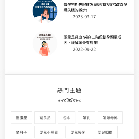
懷孕初期失眠該怎麼辦?傳授5招改善孕
婦失眠的撇步!
2023-03-17
頭暈是貧血?揭穿三階段懷孕頭暈成
因，緩解頭暈有對策!
2022-09-22
熱門主題
剖腹產
副食品
包巾
哺乳
哺餵母乳
坐月子
嬰兒不睡覺
嬰兒哭鬧
嬰兒照顧