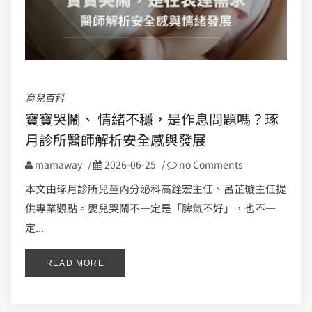
育兒百科
寶寶哭鬧、 情緒不穩，是作息問題嗎？琢
月診所醫師解析安全感與發展
mamaway
/
2026-06-25
/
no Comments
本文由琢月診所兒童內分泌科高銓宏主任、呂芷璇主任提
供專業觀點。嬰兒哭鬧不一定是「脾氣不好」，也不一
定...
READ MORE