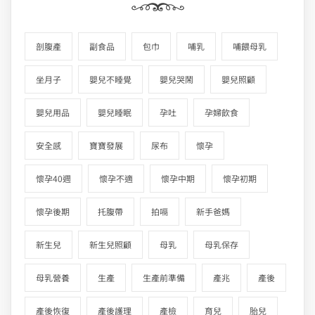
剖腹產
副食品
包巾
哺乳
哺餵母乳
坐月子
嬰兒不睡覺
嬰兒哭鬧
嬰兒照顧
嬰兒用品
嬰兒睡眠
孕吐
孕婦飲食
安全感
寶寶發展
尿布
懷孕
懷孕40週
懷孕不適
懷孕中期
懷孕初期
懷孕後期
托腹帶
拍嗝
新手爸媽
新生兒
新生兒照顧
母乳
母乳保存
母乳營養
生產
生產前準備
產兆
產後
產後恢復
產後護理
產檢
育兒
胎兒