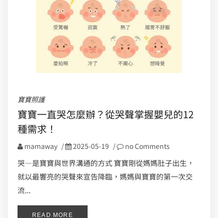
寶寶照護
寶寶一直哭怎麼辦？從哭聲掌握嬰兒的12
種需求！
mamaway
/
2025-05-19
/
no Comments
哭—是寶寶與世界溝通的方式 寶寶剛從媽媽肚子出生，
就以最響亮的哭聲來宣告降臨，媽媽與寶寶的第一次交
流...
READ MORE