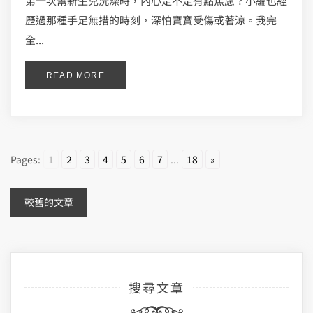
第一次幫新生兒洗澡時，內心是不是有點焦慮？小編也經
歷過那種手足無措的時刻，深怕寶寶受傷或著涼。我完
全...
READ MORE
Pages:
1
2
3
4
5
6
7
...
18
»
文
較舊的文章
章
導
搜尋文章
覽