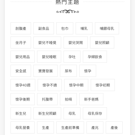
熱門主題
剖腹產
副食品
包巾
哺乳
哺餵母乳
坐月子
嬰兒不睡覺
嬰兒哭鬧
嬰兒照顧
嬰兒用品
嬰兒睡眠
孕吐
孕婦飲食
安全感
寶寶發展
尿布
懷孕
懷孕40週
懷孕不適
懷孕中期
懷孕初期
懷孕後期
托腹帶
拍嗝
新手爸媽
新生兒
新生兒照顧
母乳
母乳保存
母乳營養
生產
生產前準備
產兆
產後