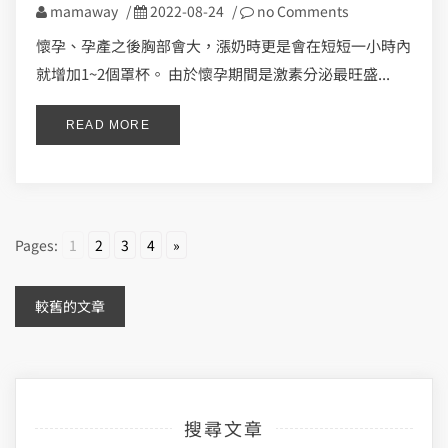
mamaway
/
2022-08-24
/
no Comments
懷孕、孕產之後胸部會大，漲奶時更是會在短短一小時內
就增加1~2個罩杯。 由於懷孕期間是激素分泌最旺盛...
READ MORE
Pages:
1
2
3
4
»
文
較舊的文章
章
導
搜尋文章