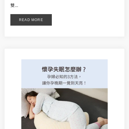
雙...
READ MORE