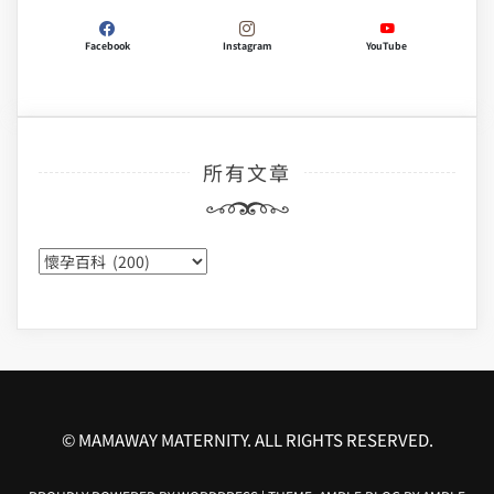
Facebook
Instagram
YouTube
所有文章
所
有
文
章
© MAMAWAY MATERNITY. ALL RIGHTS RESERVED.