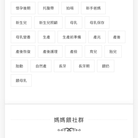
懷孕後期
托腹帶
拍嗝
新手爸媽
新生兒
新生兒照顧
母乳
母乳保存
母乳營養
生產
生產前準備
產兆
產後
產後恢復
產後護理
產檢
育兒
胎兒
胎動
自然產
長牙
長牙期
餵奶
餵母乳
媽媽餵社群