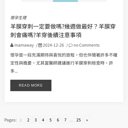
懷孕生理
羊膜穿刺一定要做嗎?幾週做最好？羊膜穿
刺會痛嗎?羊穿後續注意事項
mamaway
/
2024-12-26
/
no Comments
懷孕是一段充滿期待與喜悅的旅程，但也伴隨著許多不確
定性與擔憂，尤其當醫師建議進行羊膜穿刺檢查時，許
多...
READ MORE
Pages:
1
2
3
4
5
6
7
...
25
»