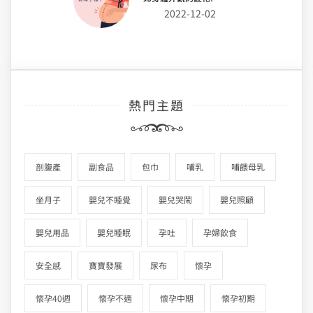
2022-12-02
熱門主題
剖腹產
副食品
包巾
哺乳
哺餵母乳
坐月子
嬰兒不睡覺
嬰兒哭鬧
嬰兒照顧
嬰兒用品
嬰兒睡眠
孕吐
孕婦飲食
安全感
寶寶發展
尿布
懷孕
懷孕40週
懷孕不適
懷孕中期
懷孕初期