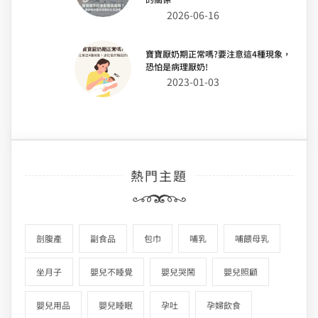
2026-06-16
寶寶厭奶期正常嗎?要注意這4種現象，
恐怕是病理厭奶!
2023-01-03
熱門主題
剖腹產
副食品
包巾
哺乳
哺餵母乳
坐月子
嬰兒不睡覺
嬰兒哭鬧
嬰兒照顧
嬰兒用品
嬰兒睡眠
孕吐
孕婦飲食