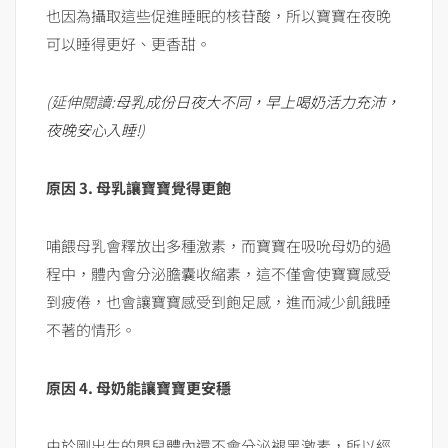
也因為攝取這些促進睡眠的核苷酸，所以寶寶在夜晚
可以睡得更好、更香甜。
(
延伸閱讀
:
母乳成份日夜大不同，早上喝奶活力充沛，
夜晚安心入睡
!
)
原因
3.
母乳讓寶寶覺得更飽
哺餵母乳會釋放出多種激素，而寶寶在吸吮母奶的過
程中，體內會分泌膽囊收縮素，這不僅會使寶寶感受
到疲倦，也會讓寶寶感受到飽足感，進而減少飢餓睡
不著的情形。
原因
4.
母奶能讓寶寶更安穩
由於剛出生的嬰兒體內還不會分泌褪黑激素，所以經