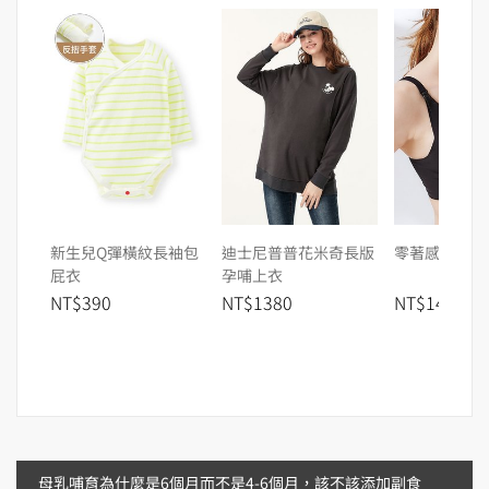
新生兒Q彈橫紋長袖包
迪士尼普普花米奇長版
零著感無痕哺
屁衣
孕哺上衣
NT$390
NT$1380
NT$1480
文
母乳哺育為什麼是6個月而不是4-6個月，該不該添加副食