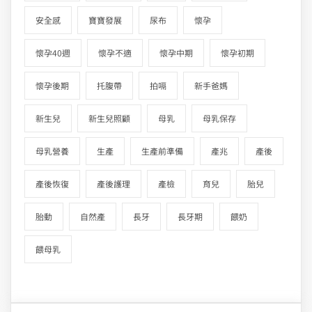
安全感
寶寶發展
尿布
懷孕
懷孕40週
懷孕不適
懷孕中期
懷孕初期
懷孕後期
托腹帶
拍嗝
新手爸媽
新生兒
新生兒照顧
母乳
母乳保存
母乳營養
生產
生產前準備
產兆
產後
產後恢復
產後護理
產檢
育兒
胎兒
胎動
自然產
長牙
長牙期
餵奶
餵母乳