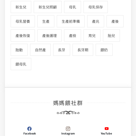
新生兒
新生兒照顧
母乳
母乳保存
母乳營養
生產
生產前準備
產兆
產後
產後恢復
產後護理
產檢
育兒
胎兒
胎動
自然產
長牙
長牙期
餵奶
餵母乳
媽媽餵社群
Facebook
Instagram
YouTube