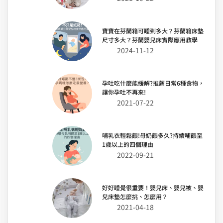
寶寶在芬蘭箱可睡到多大？芬蘭箱床墊
尺寸多大？芬蘭嬰兒床實際應用教學
2024-11-12
孕吐吃什麼能緩解?推薦日常6種食物，
讓你孕吐不再來!
2021-07-22
哺乳衣輕鬆餵!母奶餵多久?持續哺餵至
1歲以上的四個理由
2022-09-21
好好睡覺很重要！嬰兒床、嬰兒被、嬰
兒床墊怎麼挑、怎麼用？
2021-04-18