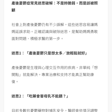
產後憂鬱症常見迷思破解：不是妳脆弱，而是該被照
顧
社會上對產後憂鬱仍有不少誤解，這些迷思容易讓媽
媽延誤求助。正確認識與破除迷思，是幫助媽媽勇敢
面對問題、積極求醫的第一步。
迷思1：「產後憂鬱只是想太多／放輕鬆就好」
產後憂鬱是生理與心理交互作用的疾病，非單純「想
開點」就能解決。專業治療和支持才能真正幫助康
復。
迷思2：「吃藥會害母乳不能餵？」
目前多數抗憂鬱藥物對哺乳安全，醫師會依情況調整