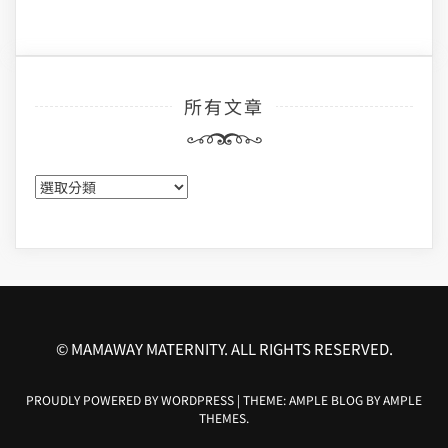
所有文章
所
有
文
章
© MAMAWAY MATERNITY. ALL RIGHTS RESERVED.
PROUDLY POWERED BY WORDPRESS
|
THEME: AMPLE BLOG BY
AMPLE
THEMES
.