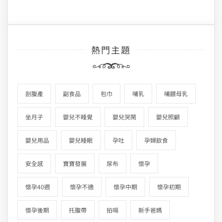
熱門主題
剖腹產
副食品
包巾
哺乳
哺餵母乳
坐月子
嬰兒不睡覺
嬰兒哭鬧
嬰兒照顧
嬰兒用品
嬰兒睡眠
孕吐
孕婦飲食
安全感
寶寶發展
尿布
懷孕
懷孕40週
懷孕不適
懷孕中期
懷孕初期
懷孕後期
托腹帶
拍嗝
新手爸媽