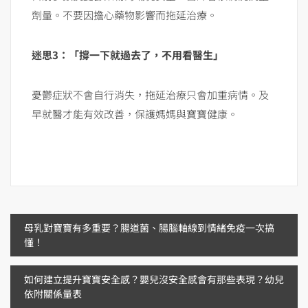
劑量。不要因擔心藥物影響而拖延治療。
迷思3：「撐一下就過去了，不用看醫生」
憂鬱症狀不會自行消失，拖延治療只會加重病情。及
早就醫才能有效改善，保護媽媽與寶寶健康。
文
母乳對寶寶有多重要？腸道菌、腸腦軸線到情緒免疫一次搞
懂！
章
如何建立提升寶寶安全感？嬰兒沒安全感會有那些表現？幼兒
導
依附關係量表