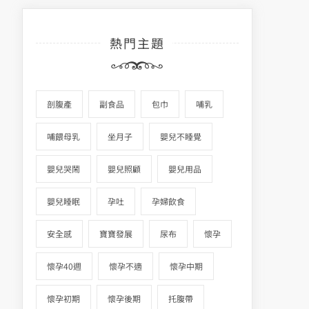
熱門主題
剖腹產
副食品
包巾
哺乳
哺餵母乳
坐月子
嬰兒不睡覺
嬰兒哭鬧
嬰兒照顧
嬰兒用品
嬰兒睡眠
孕吐
孕婦飲食
安全感
寶寶發展
尿布
懷孕
懷孕40週
懷孕不適
懷孕中期
懷孕初期
懷孕後期
托腹帶