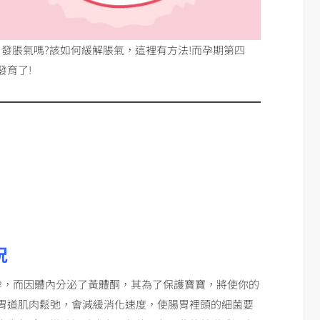
發脹氣嗎?該如何緩解脹氣，這裡有方法!而孕期第四
發育了!
況
懷孕，而因體內分泌了黃體酮，其為了保護寶寶，將使你的
胃道肌肉鬆弛，會減緩消化速度，使腸胃裡頭的細菌要