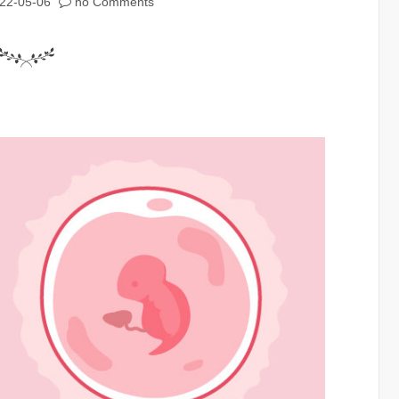
22-05-06
no Comments