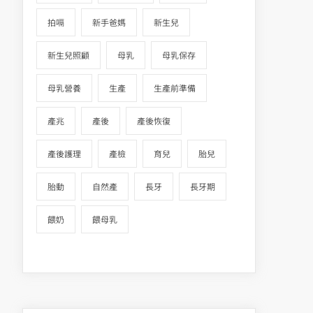
拍嗝
新手爸媽
新生兒
新生兒照顧
母乳
母乳保存
母乳營養
生產
生產前準備
產兆
產後
產後恢復
產後護理
產檢
育兒
胎兒
胎動
自然產
長牙
長牙期
餵奶
餵母乳