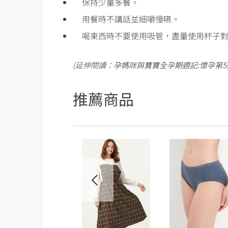
保持少量多餐。
用餐時不講話並細嚼慢嚥。
喝東西時不要使用吸管，盡量使用杯子
(延伸閱讀：
孕媽咪與寶寶全孕期週記:懷孕第5
推薦商品