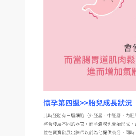
懷孕第四週>>胎兒成長狀況
此時胚胎有三層細胞（外胚層、中胚層、內胚
將會發展不同的器官，而羊囊膜也開始形成，
並在寶寶發展出臍帶以前為他提供養分，同時