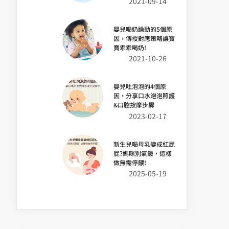
2021-09-14
嬰兒喝奶躁動的5個原
因，傳授對應策略讓寶
寶乖乖喝奶!
2021-10-26
嬰兒吐泡泡的4個原
因，分享口水泡泡照護
&口腔按摩步驟
2023-02-17
新生兒喝母乳變成紅屁
屁?媽咪別氣餒，這樣
做無需停餵!
2025-05-19