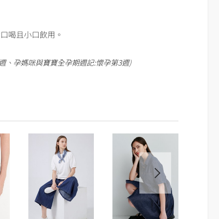
對口喝且小口飲用。
週
、
孕媽咪與寶寶全孕期週記:懷孕第3週
)