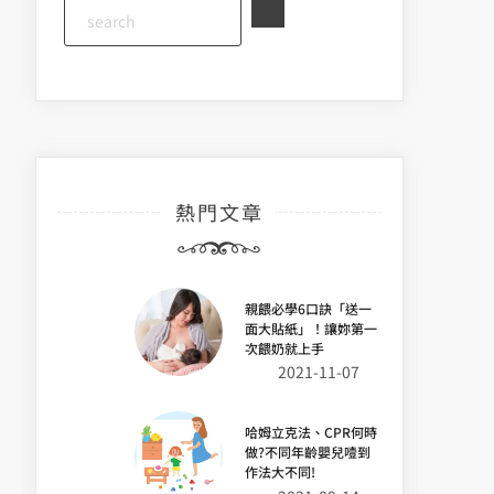
熱門文章
親餵必學6口訣「送一
面大貼紙」！讓妳第一
次餵奶就上手
2021-11-07
哈姆立克法、CPR何時
做?不同年齡嬰兒噎到
作法大不同!