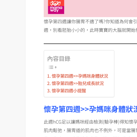
懷孕第四週讓你腸胃不適了嗎?你知道為何會引
週，別看胚胎小小的，此時寶寶的大腦就開始
內容目錄
懷孕第四週>>孕媽咪身體狀況
懷孕第四週>>胎兒成長狀況
懷孕第四週小提醒
懷孕第四週>>孕
媽咪身體狀
此週hCG足以讓媽咪經由檢測(驗孕棒)得知
肌肉鬆弛，腸胃道的肌肉也不例外，可是當腸