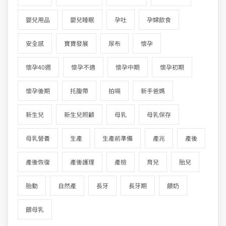
嬰兒用品
嬰兒睡眠
孕吐
孕婦飲食
安全感
寶寶發展
尿布
懷孕
懷孕40週
懷孕不適
懷孕中期
懷孕初期
懷孕後期
托腹帶
拍嗝
新手爸媽
新生兒
新生兒照顧
母乳
母乳保存
母乳營養
生產
生產前準備
產兆
產後
產後恢復
產後護理
產檢
育兒
胎兒
胎動
自然產
長牙
長牙期
餵奶
餵母乳