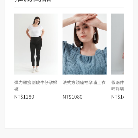
彈力顯瘦割破牛仔孕婦
法式方領蓬袖孕哺上衣
假兩件細肩帶
褲
哺洋裝
NT$1280
NT$1080
NT$1480