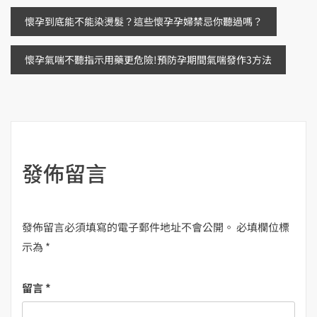
文
懷孕到底能不能染燙髮？這些懷孕孕婦禁忌你聽過嗎？
章
懷孕氣喘不聽指示用藥更危險!預防孕期間氣喘發作3方法
導
覽
發佈留言
發佈留言必須填寫的電子郵件地址不會公開。
必填欄位標
示為
*
留言
*