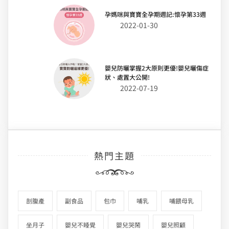
孕媽咪與寶寶全孕期週記:懷孕第33週
2022-01-30
嬰兒防曬掌握2大原則更優!嬰兒曬傷症
狀、處置大公開!
2022-07-19
熱門主題
剖腹產
副食品
包巾
哺乳
哺餵母乳
坐月子
嬰兒不睡覺
嬰兒哭鬧
嬰兒照顧