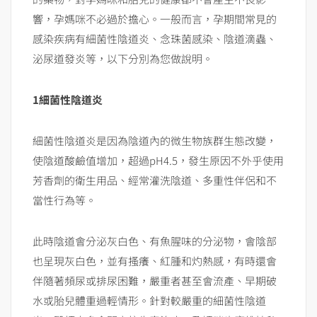
響，孕媽咪不必過於擔心。一般而言，孕期間常見的
感染疾病有細菌性陰道炎、念珠菌感染、陰道滴蟲、
泌尿道發炎等，以下分別為您做說明。
1
細菌性陰道炎
細菌性陰道炎是因為陰道內的微生物族群生態改變，
使陰道酸鹼值增加，超過pH4.5，發生原因不外乎使用
芳香劑的衛生用品、經常灌洗陰道、多重性伴侶和不
當性行為等。
此時陰道會分泌灰白色、有魚腥味的分泌物，會陰部
也呈現灰白色，並有搔癢、紅腫和灼熱感，有時還會
伴隨著頻尿或排尿困難，嚴重者甚至會流產、早期破
水或胎兒體重過輕情形。針對較嚴重的細菌性陰道