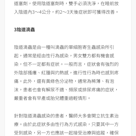
道塞劑，使用陰道塞劑時，雙手必須洗淨，在睡前放
入陰道內3～4公分，約2～3天後症狀即可獲得改善。
3
陰道滴蟲
陰道滴蟲是由一種叫滴蟲的單細胞寄生蟲感染所引
起，通常是經由性行為感染，男女雙方都有機會感
染，但不一定都有症狀。一般而言，症狀會有強烈的
外陰部搔癢、紅腫與灼熱感，進行性行為時也感到疼
痛。此外，還有黃綠色分泌物，通常為稀薄、有泡
沫，患者也會有解尿不適、頻尿或排尿疼痛的症狀，
嚴重者會有早產或胎兒體重過輕情形。
針對陰道滴蟲感染的患者，醫師大多會開立抗生素治
療。由於此症狀多由性行為方式感染，只要其中一方
受到感染，另一方也應該一起接受治療與追蹤，確保