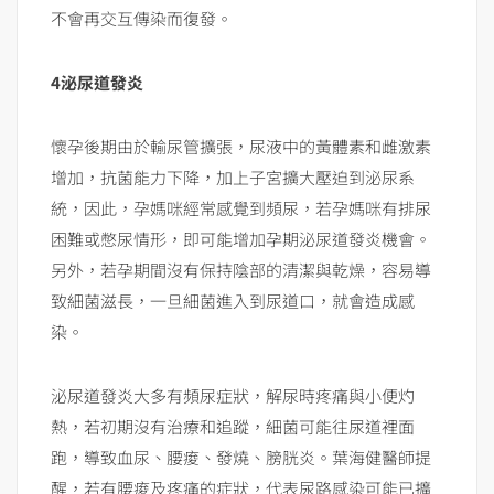
不會再交互傳染而復發。
4
泌尿道發炎
懷孕後期由於輸尿管擴張，尿液中的黃體素和雌激素
增加，抗菌能力下降，加上子宮擴大壓迫到泌尿系
統，因此，孕媽咪經常感覺到頻尿，若孕媽咪有排尿
困難或憋尿情形，即可能增加孕期泌尿道發炎機會。
另外，若孕期間沒有保持陰部的清潔與乾燥，容易導
致細菌滋長，一旦細菌進入到尿道口，就會造成感
染。
泌尿道發炎大多有頻尿症狀，解尿時疼痛與小便灼
熱，若初期沒有治療和追蹤，細菌可能往尿道裡面
跑，導致血尿、腰痠、發燒、膀胱炎。葉海健醫師提
醒，若有腰痠及疼痛的症狀，代表尿路感染可能已擴