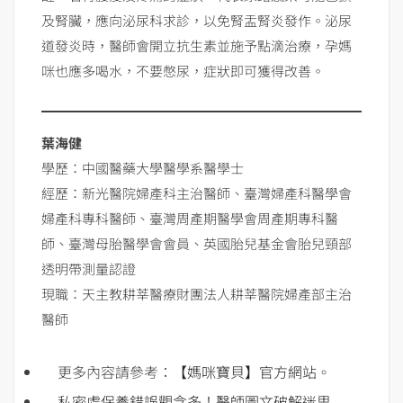
及腎臟，應向泌尿科求診，以免腎盂腎炎發作。泌尿
道發炎時，醫師會開立抗生素並施予點滴治療，孕媽
咪也應多喝水，不要憋尿，症狀即可獲得改善。
葉海健
學歷：中國醫藥大學醫學系醫學士
經歷：新光醫院婦產科主治醫師、臺灣婦產科醫學會
婦產科專科醫師、臺灣周產期醫學會周產期專科醫
師、臺灣母胎醫學會會員、英國胎兒基金會胎兒頸部
透明帶測量認證
現職：天主教耕莘醫療財團法人耕莘醫院婦產部主治
醫師
更多內容請參考：
【媽咪寶貝】官方網站
。
私密處保養錯誤觀念多！醫師圖文破解迷思