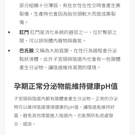
部分組織十分薄弱，有些女性在性交時會產生撕
裂傷，生產時也會因為胎兒頭較大而造成撕裂
傷。
肛門
:肛門是消化系統的器官之一，位於臀部之
間，可以排除體內廢物與廢氣。
巴氏腺
:又稱為大前庭腺，在性行為過程會分泌
黏狀液體，此外子宮頸與陰道內也會有一些腺體
產生分泌物，讓陰道維持濕潤的環境。
孕期正常分泌物能維持健康
pH
值
子宮頸與陰道內都有腺體會產生分泌物，正常的分泌
物可以維持陰道環境健康的pH值，讓陰道能維持好
菌，避免其他壞菌進入陰道內，也能預防私密處發
炎、感染。