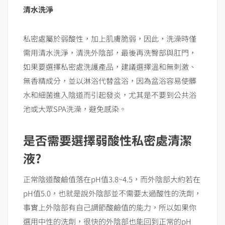
清水洗淨
私密處屬於弱酸性，加上肌膚脆弱，因此，洗澡時僅
需用清水洗淨，清洗外陰部，最後再洗臀部與肛門，
如果要選擇私密處洗護產品，建議選擇溫和無刺激、
無香精成分，並以淋浴代替盆浴，因為盆浴容易使髒
水和細菌進入陰道而引起發炎，尤其是不要到公共浴
池或大眾SPA洗澡，避免感染。
是否需要選擇弱酸性私密處清潔
液
?
正常陰道酸鹼值落在pH值3.8~4.5，而外陰部大約若在
pH值5.0，也就是說外陰部並不需要太過酸性的洗劑，
事實上外陰部有自己調節酸鹼值的能力，所以如果你
選用中性的洗劑，很快的外陰部也能回到正常的pH