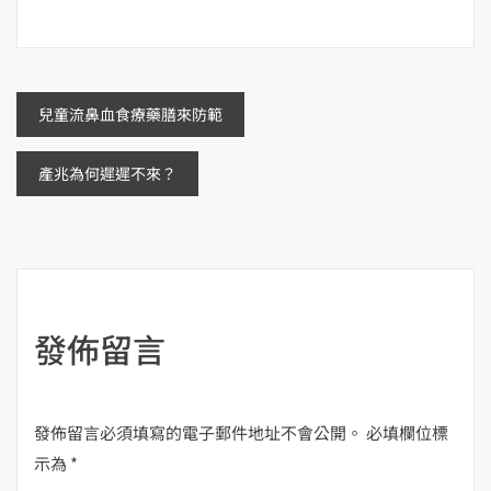
文
兒童流鼻血食療藥膳來防範
章
產兆為何遲遲不來？
導
覽
發佈留言
發佈留言必須填寫的電子郵件地址不會公開。
必填欄位標
示為
*