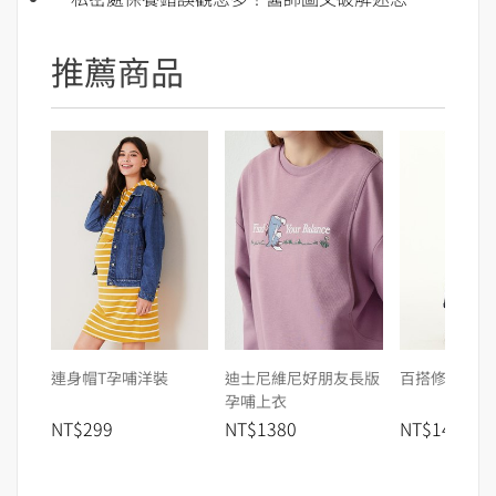
推薦商品
連身帽T孕哺洋裝
迪士尼維尼好朋友長版
百搭修身上班
孕哺上衣
NT$299
NT$1380
NT$1480