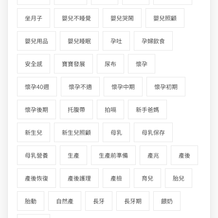
坐月子
嬰兒不睡覺
嬰兒哭鬧
嬰兒照顧
嬰兒用品
嬰兒睡眠
孕吐
孕婦飲食
安全感
寶寶發展
尿布
懷孕
懷孕40週
懷孕不適
懷孕中期
懷孕初期
懷孕後期
托腹帶
拍嗝
新手爸媽
新生兒
新生兒照顧
母乳
母乳保存
母乳營養
生產
生產前準備
產兆
產後
產後恢復
產後護理
產檢
育兒
胎兒
胎動
自然產
長牙
長牙期
餵奶