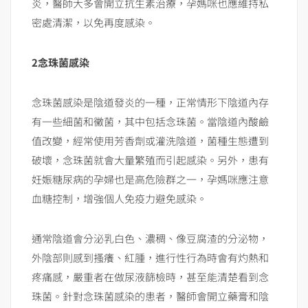
炎，醫師大多會開立抗生素治療，孕媽咪也應維持私
密處清潔，以免再度感染。
2
念珠菌感染
念珠菌感染是陰道發炎的一種，正常情形下陰道內存
有一些細菌和黴菌，其中包括念珠菌。當陰道內酸鹼
值改變，經常使用芳香劑或灌洗陰道，菌種生態遭到
破壞，念珠菌就會大量繁殖而引起感染。另外，患有
妊娠糖尿病的孕婦也是高危險群之一，孕媽咪應注意
血糖控制，增強個人免疫力避免感染。
通常陰道會分泌乳白色、濃稠、像豆腐渣的分泌物，
外陰部則感到搔癢、紅腫，進行性行為時會有灼熱和
疼痛感，嚴重者在做尿液篩檢時，甚至能清楚看到念
珠菌。針對念珠菌感染的患者，醫師會開立藥膏和陰