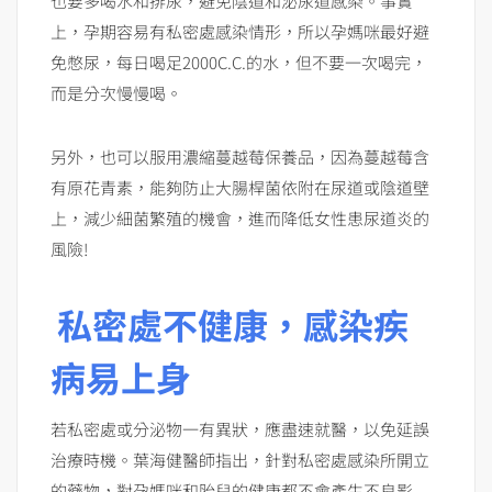
也要多喝水和排尿，避免陰道和泌尿道感染。事實
上，孕期容易有私密處感染情形，所以孕媽咪最好避
免憋尿，每日喝足2000C.C.的水，但不要一次喝完，
而是分次慢慢喝。
另外，也可以服用濃縮蔓越莓保養品，因為蔓越莓含
有原花青素，能夠防止大腸桿菌依附在尿道或陰道壁
上，減少細菌繁殖的機會，進而降低女性患尿道炎的
風險!
私密處不健康，感染疾
病易上身
若私密處或分泌物一有異狀，應盡速就醫，以免延誤
治療時機。葉海健醫師指出，針對私密處感染所開立
的藥物，對孕媽咪和胎兒的健康都不會產生不良影