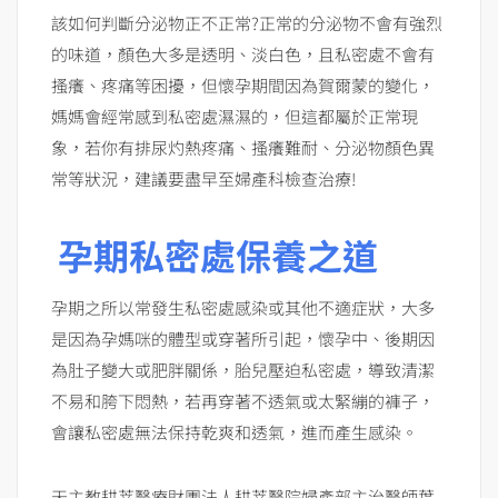
該如何判斷分泌物正不正常?正常的分泌物不會有強烈
的味道，顏色大多是透明、淡白色，且私密處不會有
搔癢、疼痛等困擾，但懷孕期間因為賀爾蒙的變化，
媽媽會經常感到私密處濕濕的，但這都屬於正常現
象，若你有排尿灼熱疼痛、搔癢難耐、分泌物顏色異
常等狀況，建議要盡早至婦產科檢查治療!
孕期私密處保養之道
孕期之所以常發生私密處感染或其他不適症狀，大多
是因為孕媽咪的體型或穿著所引起，懷孕中、後期因
為肚子變大或肥胖關係，胎兒壓迫私密處，導致清潔
不易和胯下悶熱，若再穿著不透氣或太緊繃的褲子，
會讓私密處無法保持乾爽和透氣，進而產生感染。
天主教耕莘醫療財團法人耕莘醫院婦產部主治醫師葉