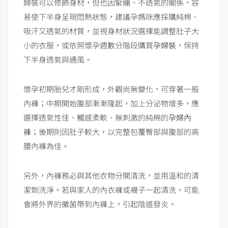
婦裝可以修飾身材，但也因緊繃、不透氣的關係，容
易使下半身呈現悶熱狀態，建議孕媽咪應採購純棉、
吸汗又透氣的材質，並視身材狀況選擇能調整肚子大
小的衣服，或依照懷孕週數分階段購買
孕婦裝
，保持
下半身透氣與通風。
懷孕初期胎兒才剛形成，外觀尚無變化，可穿著一般
內褲；中期開始腹部漸漸隆起，加上分泌物增多，應
選擇透氣性佳、觸感柔軟、無刺激的純棉的
孕婦內
褲
；後期則因肚子較大，以完整包覆臀部與腹部的高
腰內褲為佳。
另外，內褲務必與其他衣物分開清洗，並用溫和的清
潔劑洗淨。若與家人的內衣褲或襪子一起清洗，可能
會將外界的黴菌帶到內褲上，引起陰道發炎。