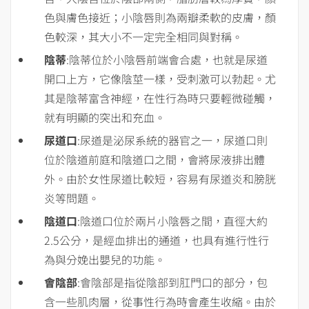
色與膚色接近；小陰唇則為兩瓣柔軟的皮膚，顏
色較深，其大小不一定完全相同與對稱。
陰蒂
:陰蒂位於小陰唇前端會合處，也就是尿道
開口上方，它像陰莖一樣，受刺激可以勃起。尤
其是陰蒂富含神經，在性行為時只要輕微碰觸，
就有明顯的突出和充血。
尿道口
:尿道是泌尿系統的器官之一，尿道口則
位於陰道前庭和陰道口之間，會將尿液排出體
外。由於女性尿道比較短，容易有尿道炎和膀胱
炎等問題。
陰道口
:陰道口位於兩片小陰唇之間，直徑大約
2.5公分，是經血排出的通道，也具有進行性行
為與分娩出嬰兒的功能。
會陰部
:會陰部是指從陰部到肛門口的部分，包
含一些肌肉層，從事性行為時會產生收縮。由於