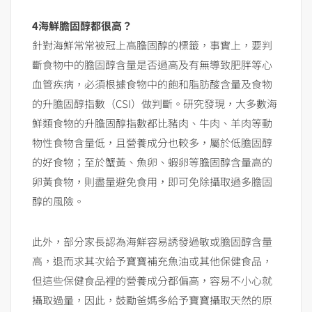
4
海鮮膽固醇都很高？
針對海鮮常常被冠上高膽固醇的標籤，事實上，要判
斷食物中的膽固醇含量是否過高及有無導致肥胖等心
血管疾病，必須根據食物中的飽和脂肪酸含量及食物
的升膽固醇指數（CSI）做判斷。研究發現，大多數海
鮮類食物的升膽固醇指數都比豬肉、牛肉、羊肉等動
物性食物含量低，且營養成分也較多，屬於低膽固醇
的好食物；至於蟹黃、魚卵、蝦卵等膽固醇含量高的
卵黃食物，則盡量避免食用，即可免除攝取過多膽固
醇的風險。
此外，部分家長認為海鮮容易誘發過敏或膽固醇含量
高，退而求其次給予寶寶補充魚油或其他保健食品，
但這些保健食品裡的營養成分都偏高，容易不小心就
攝取過量，因此，鼓勵爸媽多給予寶寶攝取天然的原