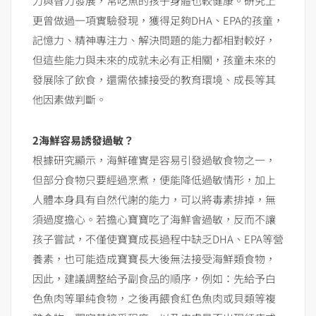
力與智力發展，常吃魚的孩子身體也較健康。研究上
更曾做過一項實驗發現，獲得足夠DHA、EPA的孩童，
記憶力、精神專注力、解決問題的能力都相對較好，
但這些能力與未來的成就未必有正相關，孩童未來的
發展除了飲食，還需依據接受的教育環境、成長等其
他因素做判斷。
2
海鮮容易誘發過敏？
根據研究顯示，海鮮確實是容易引發過敏食物之一，
但部分食物只要經過烹煮，便能降低過敏情形，加上
人體本身具有自然代謝的能力，可以將毒素排掉，無
須過度擔心。若擔心寶寶吃了海鮮會過敏，反而不讓
孩子嘗試，不僅使寶寶成長過程中缺乏DHA、EPA等營
養素，也可能造成寶寶長大後無法接受海鮮類食物，
因此，建議調整給予副食品的順序，例如：先給予白
色魚肉等單純食物，之後再餵食紅色魚肉或貝類等複