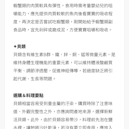
蝦蟹類的肉質較具有彈性，食用時需考量嬰幼兒的咀
嚼能力，應先提供肉質較軟的魚肉後看寶寶的吸收程
度，再決定是否嘗試吃蝦蟹類，剛開始給予蝦蟹類副
食品時，宜先剁碎或磨成泥，方便寶寶咀嚼和吸收。
✦貝類
貝類含有維生素B群、鐵、鋅、銅、錳等微量元素，是
維持身體生理機能的重要元素，可以維持體液酸鹼質
平衡、調節滲透壓，促進神經傳導，若過度缺乏將引
起代謝、生長等問題。
選購＆料理要點
貝類相當容易受到重金屬的汙染，購買時除了注意味
道、外觀完整性之外，亦應詢問產地來源，選擇新鮮
活貝類。此外，由於貝類容易帶沙，料理前先泡在鹽
水裡，讓牠將沙吐乾淨，若沒有要立即食用，應放入