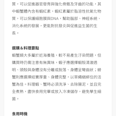
質，可以促進器官發育與強化骨骼及牙齒的功能，其
中蝦蟹體內含有蝦紅素，蝦紅素屬於脂溶性抗氧化物
質，可以保護細胞膜與DNA，幫助腦部、神經系統、
消化系統的發展，更能對抗發炎與促進益生菌的生
長。
選購＆料理要點
蝦蟹類大多屬於近海養殖，較不易產生汙染問題，但
購買時仍需注意有無異味，蝦子應選擇蝦殼清澈透
明、頭殼與身體沒有分離或脫落、身體呈彎曲狀；螃
蟹則應選擇結實厚重、身體完整，以草繩綑綁住的活
蟹為佳。料理蝦、蟹時必須洗淨、去除腸泥，並且完
全煮熟，盡快食用完畢或放入冷凍儲存，避免孳生細
菌。
食用時機