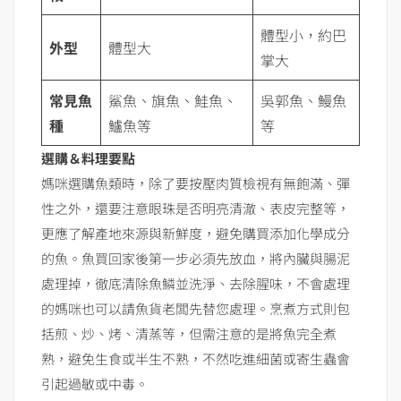
體型小，約巴
外型
體型大
掌大
常見魚
鯊魚、旗魚、鮭魚、
吳郭魚、鰻魚
種
鱸魚等
等
選購＆料理要點
媽咪選購魚類時，除了要按壓肉質檢視有無飽滿、彈
性之外，還要注意眼珠是否明亮清澈、表皮完整等，
更應了解產地來源與新鮮度，避免購買添加化學成分
的魚。魚買回家後第一步必須先放血，將內臟與腸泥
處理掉，徹底清除魚鱗並洗淨、去除腥味，不會處理
的媽咪也可以請魚貨老闆先替您處理。烹煮方式則包
括煎、炒、烤、清蒸等，但需注意的是將魚完全煮
熟，避免生食或半生不熟，不然吃進細菌或寄生蟲會
引起過敏或中毒。