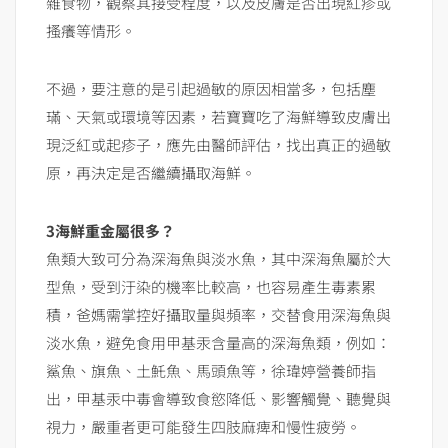
雜食物，觀察其接受程度，以及皮膚是否出現紅疹或
搔癢等情形。
不過，要注意的是引起過敏的原因相當多，包括塵
璊、天氣或環境等因素，若寶寶吃了海鮮導致皮膚出
現泛紅或起疹子，應先由醫師評估，找出真正的過敏
原，再決定是否繼續攝取海鮮。
3
海鮮重金屬很多？
魚類大致可分為深海魚與淡水魚，其中深海魚屬於大
型魚，受到汙染的機率比較高，也容易產生毒素累
積，爸媽需掌控好攝取量與頻率，交替食用深海魚與
淡水魚，避免食用甲基汞含量高的深海魚類，例如：
鯊魚、旗魚、土魠魚、馬頭魚等，徐瑋婷營養師指
出，甲基汞中毒會導致食慾降低、影響觸覺、聽覺與
視力，嚴重者更可能發生四肢麻痺和慢性疲勞。