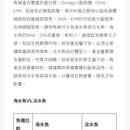
魚類富含豐富的蛋白質、Omega-3脂肪酸（DHA、
EPA）及其他必需脂肪酸，其中的蛋白質用以組成身體
細胞與促進器官發育， DHA、EPA則可促進大腦發育
及視網膜發育。通常魚類可分為海水魚與淡水魚，海
水魚的DHA、EPA含量高、魚刺少，處理起來簡單又方
便，但因生物累積作用，易受重金屬汙染，必須注意
攝取量與食用頻率；淡水魚由於體型小，重金屬累積
含量較低，肉質亦細嫩，但容易受到寄生蟲汙染，兩
者各具營養特色，建議媽咪準備寶寶的副食品時，交
替食用淡水魚與海水魚，以獲得足夠營養，降低汙染
影響。
海水魚
VS.
淡水魚
魚種
比
海水魚
淡水魚
較