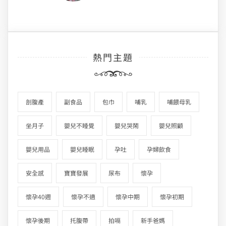
熱門主題
剖腹產
副食品
包巾
哺乳
哺餵母乳
坐月子
嬰兒不睡覺
嬰兒哭鬧
嬰兒照顧
嬰兒用品
嬰兒睡眠
孕吐
孕婦飲食
安全感
寶寶發展
尿布
懷孕
懷孕40週
懷孕不適
懷孕中期
懷孕初期
懷孕後期
托腹帶
拍嗝
新手爸媽