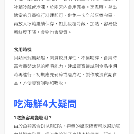
冰箱冷藏或冷凍，於兩天內食用完畢。烹煮時，拿出
適當的分量進行料理即可，避免一次全部烹煮完畢，
再放入冰箱繼續保存，如此反覆冷藏、加熱，容易使
新鮮度下降，食物也會變質。
食用時機
貝類同蝦蟹類般，肉質較具彈性、不易咬碎，食用時
需考量嬰幼兒的咀嚼能力，建議寶寶嘗試副食品後期
時再進行，初期應先剁碎或磨成泥，製作成流質副食
品，方便寶寶咀嚼和吸收。
吃海鮮4大疑問
1
吃魚容易變聰明？
由於魚類富含DHA與EPA，適量的攝取確實可以幫助腦