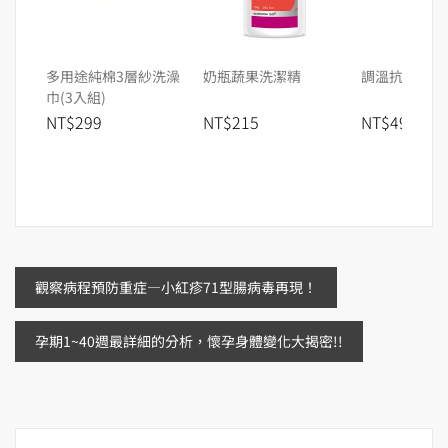
多用途純棉3層紗洗澡
奶瓶蔬果洗潔精
調溫抗菌口水巾
巾(3入組)
NT$299
NT$215
NT$499
文
觀察病程預防重症—小紅疹71型腸病毒再現！
章
孕期1~40週最詳細的分析，懷孕身體變化大揭密!!
導
覽