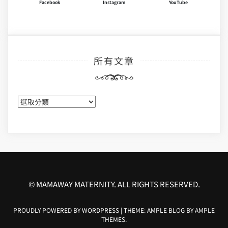
Facebook
Instagram
YouTube
所有文章
所
有
文
章
© MAMAWAY MATERNITY. ALL RIGHTS RESERVED.
PROUDLY POWERED BY WORDPRESS
|
THEME: AMPLE BLOG BY
AMPLE
THEMES
.