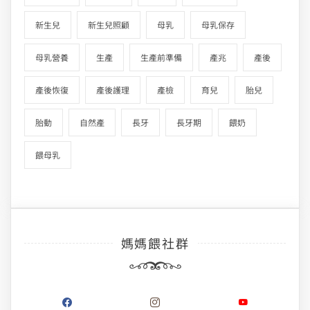
新生兒
新生兒照顧
母乳
母乳保存
母乳營養
生產
生產前準備
產兆
產後
產後恢復
產後護理
產檢
育兒
胎兒
胎動
自然產
長牙
長牙期
餵奶
餵母乳
媽媽餵社群