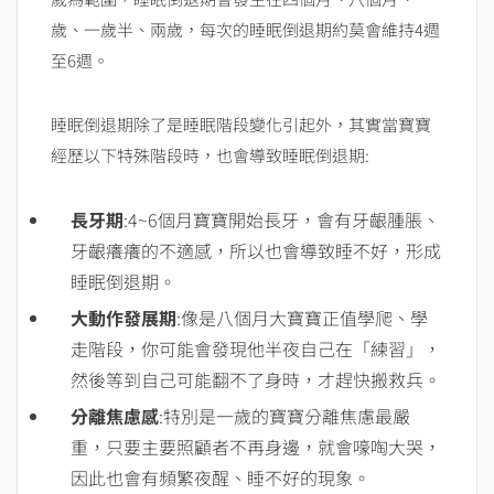
歲、一歲半、兩歲，每次的睡眠倒退期約莫會維持4週
至6週。
睡眠倒退期除了是睡眠階段變化引起外，其實當寶寶
經歷以下特殊階段時，也會導致睡眠倒退期:
長牙期
:4~6個月寶寶開始長牙，會有牙齦腫脹、
牙齦癢癢的不適感，所以也會導致睡不好，形成
睡眠倒退期。
大動作發展期
:像是八個月大寶寶正值學爬、學
走階段，你可能會發現他半夜自己在「練習」，
然後等到自己可能翻不了身時，才趕快搬救兵。
分離焦慮感
:特別是一歲的寶寶分離焦慮最嚴
重，只要主要照顧者不再身邊，就會嚎啕大哭，
因此也會有頻繁夜醒、睡不好的現象。