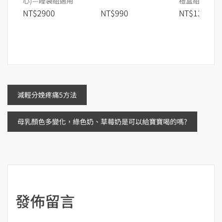
心)—睡袋組適用
禮盒組
NT$2900
NT$990
NT$1380
文
減輕分娩疼痛5方法
章
母乳顏色多變化，綠色奶、草莓奶是可以給寶寶喝的嗎?
導
覽
發佈留言