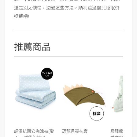
還是別太懊惱，透過這些方法，順利渡過嬰兒睡眠倒
退期吧!
推薦商品
調溫抗菌安撫涼被(愛
恐龍月亮枕套
睡睡熊蠶寶寶