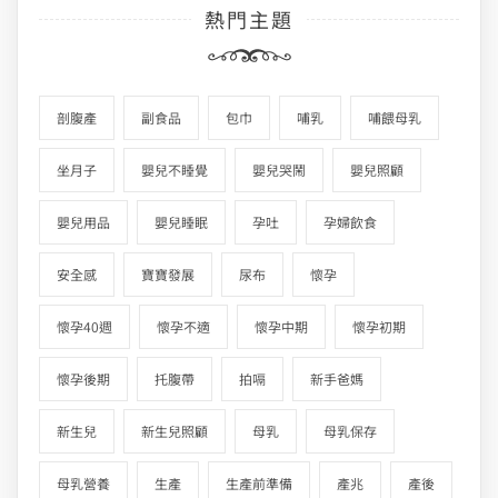
熱門主題
剖腹產
副食品
包巾
哺乳
哺餵母乳
坐月子
嬰兒不睡覺
嬰兒哭鬧
嬰兒照顧
嬰兒用品
嬰兒睡眠
孕吐
孕婦飲食
安全感
寶寶發展
尿布
懷孕
懷孕40週
懷孕不適
懷孕中期
懷孕初期
懷孕後期
托腹帶
拍嗝
新手爸媽
新生兒
新生兒照顧
母乳
母乳保存
母乳營養
生產
生產前準備
產兆
產後