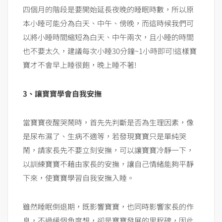
四個月的階段是要開始延長夜晚的睡眠時數，所以原
本小睡可能分為白天、中午、傍晚，而這時候我們可
以將小睡時間縮短為白天、中午兩次，且小睡的時間
也不要太久，建議每次小睡30分鐘~1小時即可!這樣寶
寶才不會早上睡很飽，晚上睡不著!
3、讓寶寶學會自我安撫
當寶寶夜醒哭鬧時，首先先判斷是否為生理因素，像
是尿布濕了、生病不適等，若發現寶寶只是單純哭
鬧，請家長先不要立刻安撫，可以讓寶寶冷靜一下，
以訓練寶寶不藉由家長的安撫，讓自己情緒能夠平靜
下來，使寶寶學習自我安撫入睡。
雖然睡眠倒退期，既影響寶寶，也同時影響家長的作
息，不過緩個角度想，卻是寶寶發展的里程碑，因此