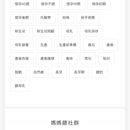
懷孕40週
懷孕不適
懷孕中期
懷孕初期
懷孕後期
托腹帶
拍嗝
新手爸媽
新生兒
新生兒照顧
母乳
母乳保存
母乳營養
生產
生產前準備
產兆
產後
產後恢復
產後護理
產檢
育兒
胎兒
胎動
自然產
長牙
長牙期
餵奶
餵母乳
媽媽餵社群