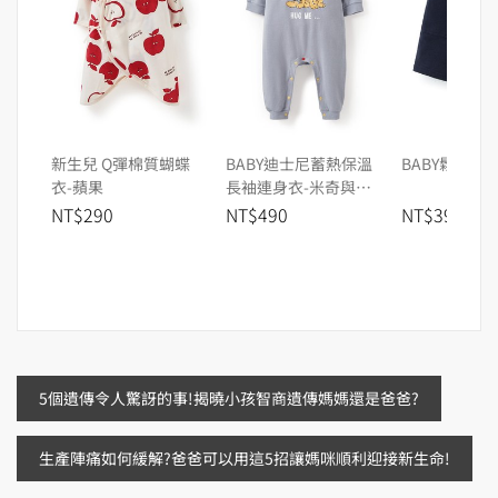
新生兒 Q彈棉質蝴蝶
BABY迪士尼蓄熱保溫
BABY鬆緊休
衣-蘋果
長袖連身衣-米奇與好
朋友
NT$290
NT$490
NT$390
文
5個遺傳令人驚訝的事!揭曉小孩智商遺傳媽媽還是爸爸?
章
生產陣痛如何緩解?爸爸可以用這5招讓媽咪順利迎接新生命!