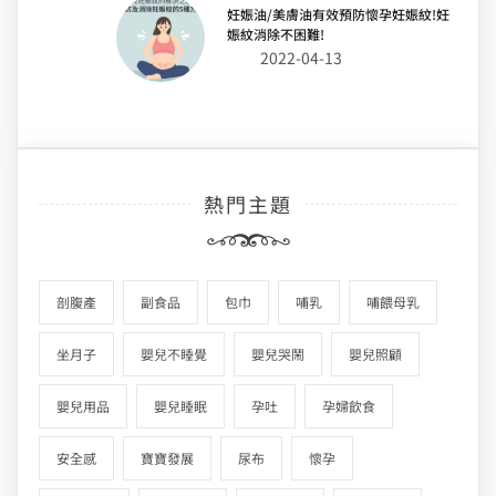
妊娠油/美膚油有效預防懷孕妊娠紋!妊
娠紋消除不困難!
2022-04-13
熱門主題
剖腹產
副食品
包巾
哺乳
哺餵母乳
坐月子
嬰兒不睡覺
嬰兒哭鬧
嬰兒照顧
嬰兒用品
嬰兒睡眠
孕吐
孕婦飲食
安全感
寶寶發展
尿布
懷孕