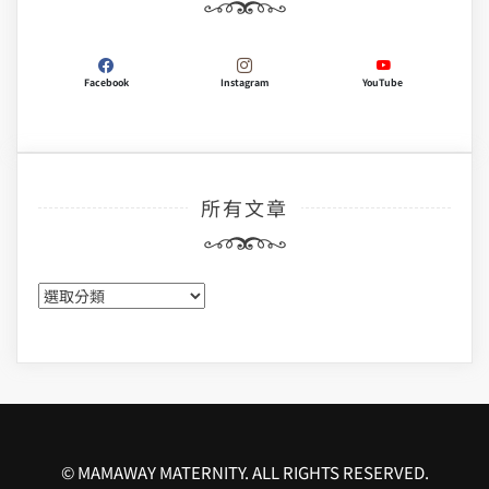
Facebook
Instagram
YouTube
所有文章
所
有
文
章
© MAMAWAY MATERNITY. ALL RIGHTS RESERVED.