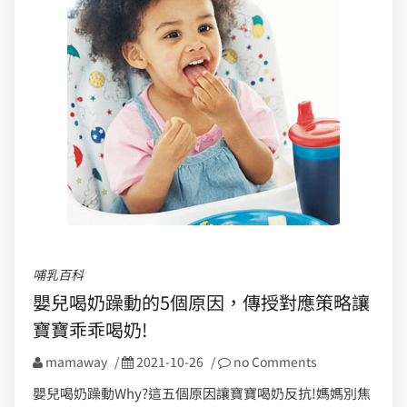
哺乳百科
嬰兒喝奶躁動的5個原因，傳授對應策略讓
寶寶乖乖喝奶!
mamaway
/
2021-10-26
/
no Comments
嬰兒喝奶躁動Why?這五個原因讓寶寶喝奶反抗!媽媽別焦