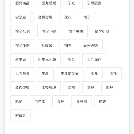
嬰兒用品
嬰兒睡眠
孕吐
孕婦飲食
安全感
寶寶發展
尿布
懷孕
懷孕40週
懷孕不適
懷孕中期
懷孕初期
懷孕後期
托腹帶
拍嗝
新手爸媽
新生兒
新生兒照顧
母乳
母乳保存
母乳營養
生產
生產前準備
產兆
產後
產後恢復
產後護理
產檢
育兒
胎兒
胎動
自然產
長牙
長牙期
餵奶
餵母乳