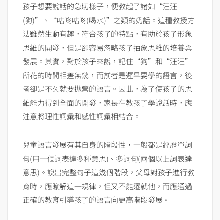
孩子想要說話的急切樣子，便教起了諸如“汪汪
(狗)”、“咕咚咕咚(喝水)”之類的奶話。這種教授方
法雖然生動有趣，符合孩子的特點，有助於孩子形象
思維的開發，但是卻容易忽略孩子抽象思維的培養與
發展。其實，對於孩子來說，記住“狗”和“汪汪”
所花的時間相差無幾，而前者是遲早要學的語言，後
者卻是不久就要拋棄的語言。因此，為了使孩子的思
維能力得到全面的開發，家長在教孩子學說話時，應
注意將理性詞彙和感性詞彙相結合。
兒童語言發展有其自身的階段性，一般都是經歷單詞
句(用一個詞表達多種意思)、多詞句(兩個以上詞表達
意思)。說出完整句子這幾個階段，父母對孩子進行教
育時，應瞭解這一規律，但又不能遷就他，而應通過
正確的教育引導孩子的語言向更高階段發展。