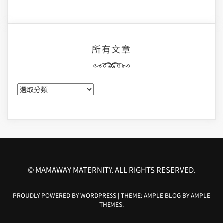
所有文章
所
有
文
章
© MAMAWAY MATERNITY. ALL RIGHTS RESERVED.
PROUDLY POWERED BY WORDPRESS
|
THEME: AMPLE BLOG BY
AMPLE
THEMES
.