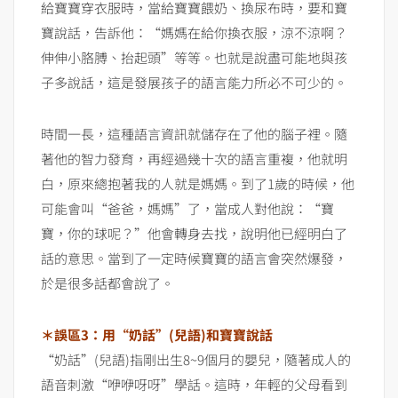
給寶寶穿衣服時，當給寶寶餵奶、換尿布時，要和寶
寶說話，告訴他：“媽媽在給你換衣服，涼不涼啊？
伸伸小胳膊、抬起頭”等等。也就是說盡可能地與孩
子多說話，這是發展孩子的語言能力所必不可少的。
時間一長，這種語言資訊就儲存在了他的腦子裡。隨
著他的智力發育，再經過幾十次的語言重複，他就明
白，原來總抱著我的人就是媽媽。到了1歲的時候，他
可能會叫“爸爸，媽媽”了，當成人對他說：“寶
寶，你的球呢？”他會轉身去找，說明他已經明白了
話的意思。當到了一定時候寶寶的語言會突然爆發，
於是很多話都會說了。
＊誤區3：用“奶話”(兒語)和寶寶說話
“奶話”(兒語)指剛出生8~9個月的嬰兒，隨著成人的
語音刺激“咿咿呀呀”學話。這時，年輕的父母看到