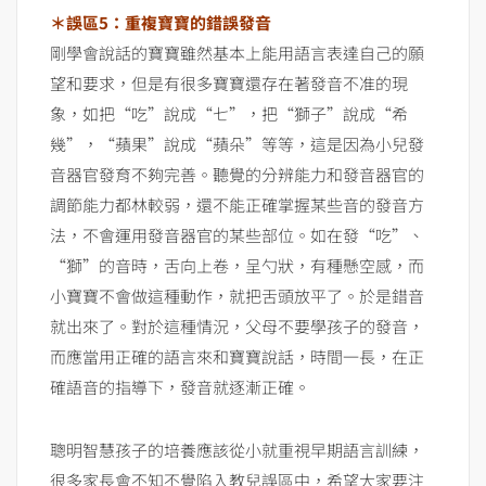
＊誤區5：重複寶寶的錯誤發音
剛學會說話的寶寶雖然基本上能用語言表達自己的願
望和要求，但是有很多寶寶還存在著發音不准的現
象，如把“吃”說成“七”，把“獅子”說成“希
幾”，“蘋果”說成“蘋朵”等等，這是因為小兒發
音器官發育不夠完善。聽覺的分辨能力和發音器官的
調節能力都林較弱，還不能正確掌握某些音的發音方
法，不會運用發音器官的某些部位。如在發“吃”、
“獅”的音時，舌向上卷，呈勺狀，有種懸空感，而
小寶寶不會做這種動作，就把舌頭放平了。於是錯音
就出來了。對於這種情況，父母不要學孩子的發音，
而應當用正確的語言來和寶寶說話，時間一長，在正
確語音的指導下，發音就逐漸正確。
聰明智慧孩子的培養應該從小就重視早期語言訓練，
很多家長會不知不覺陷入教兒誤區中，希望大家要注