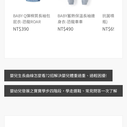
BABY Q彈棉質長袖包
BABY蓄熱保溫長袖連
抗菌噴霧(300
屁衣-恐龍ROAR
身衣-恐龍車車
瓶)
NT$390
NT$490
NT$690
文
嬰兒生長曲線怎麼看?2招解決嬰兒體重過重、過輕困擾!
章
嬰幼兒發展之寶寶學步四階段，學走選鞋、常見問答一次了解
導
覽