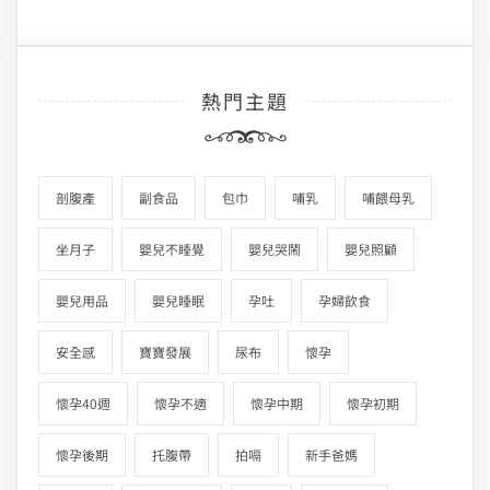
熱門主題
剖腹產
副食品
包巾
哺乳
哺餵母乳
坐月子
嬰兒不睡覺
嬰兒哭鬧
嬰兒照顧
嬰兒用品
嬰兒睡眠
孕吐
孕婦飲食
安全感
寶寶發展
尿布
懷孕
懷孕40週
懷孕不適
懷孕中期
懷孕初期
懷孕後期
托腹帶
拍嗝
新手爸媽