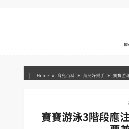
Skip
to
content
懷
Home
育兒百科
育兒好幫手
寶寶游
寶寶游泳3階段應
要兼