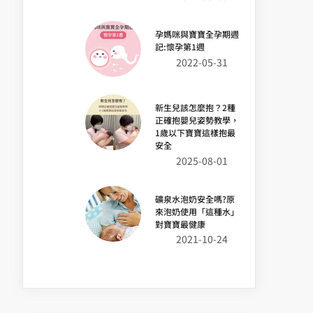
孕媽咪與寶寶全孕期週
記:懷孕第1週
2022-05-31
新生兒該怎麼抱？2種
正確抱嬰兒姿勢教學，
1歲以下寶寶這樣抱最
安全
2025-08-01
礦泉水泡奶安全嗎?原
來泡奶使用「這種水」
對寶寶最健康
2021-10-24