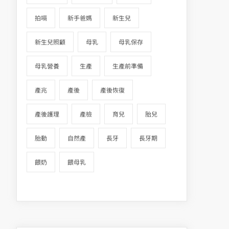
拍嗝
新手爸媽
新生兒
新生兒照顧
母乳
母乳保存
母乳營養
生產
生產前準備
產兆
產後
產後恢復
產後護理
產檢
育兒
胎兒
胎動
自然產
長牙
長牙期
餵奶
餵母乳