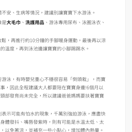
鬧不安、生病等情況，建議別讓寶寶下水游泳。
像是
大毛巾
、
洗護用品
、游泳專用尿布、泳圈泳衣、
放鬆，再進行約10分鐘的手腳暖身運動，最後再以涼
池的溫度，再到泳池邊讓寶寶的小腳踢踢水。
行游泳，有時嬰兒重心不穩很容易「倒頭栽」，而寶
事，因此全程建議大人都要陪在寶寶身邊!6個月以
頭頸部發育尚未完全，所以建議爸爸媽媽要扶著寶寶
則表示可能有怕水的現象，千萬別強迫游泳，應盡快
寶身體發抖、嘴唇發紫時，則有可能是水溫太低、太
寶，以免著涼，並補充一些小點心，增加體內熱量。