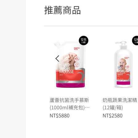
推薦商品
蘆薈抗菌洗手慕斯
奶瓶蔬果洗潔精
(1000ml補充包)12
(12罐/箱)
包/箱 箱購
NT$5880
NT$2580