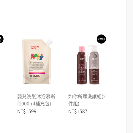
嬰兒洗髮沐浴慕斯
如你所願洗護組(2
蘆薈
(1000ml補充包)
件組)
NT$1599
NT$1587
NT$1