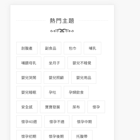
熱門主題
剖腹產
副食品
包巾
哺乳
哺餵母乳
坐月子
嬰兒不睡覺
嬰兒哭鬧
嬰兒照顧
嬰兒用品
嬰兒睡眠
孕吐
孕婦飲食
安全感
寶寶發展
尿布
懷孕
懷孕40週
懷孕不適
懷孕中期
懷孕初期
懷孕後期
托腹帶