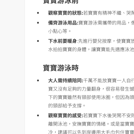
觀察寶寶的狀態:
若寶寶有精神不繼、哭
備齊游泳用品:
寶寶游泳需攜帶的用品，
小點心等。
下水前要暖身
:先進行嬰兒按摩，使寶寶
水拍拍寶寶的身體，讓寶寶能先適應泳
寶寶游泳時
大人需持續陪同:
千萬不能放寶寶一人自
寶又沒有足夠的力量翻身，很容易發生憾
下的寶寶雖然有頸部使用泳圈，但因為
的頸部給予支撐。
觀察寶寶的感受:
若寶寶下水後哭鬧不安
離開泳池，安撫寶寶的情緒。或是當寶
冷，建議可以先到岸邊用大毛巾包住寶