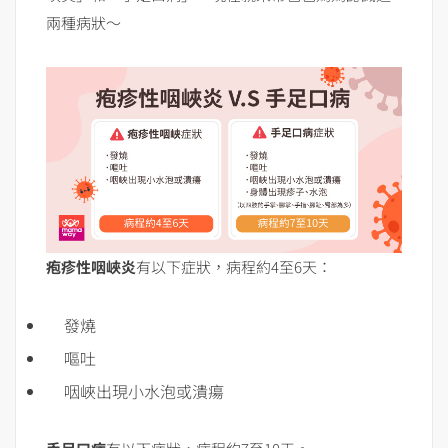
兩種病狀～
疱疹性咽峽炎
有以下症狀，病程約4至6天：
發燒
嘔吐
咽峽出現小水泡或潰瘍