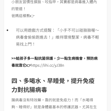
小朋友習慣性摸臉、咬指甲，其實都是病毒進入體內
的管道！
爸媽這樣教👉
可以用遊戲方式提醒：「小手不可以碰臉臉喔～
病毒會偷偷跑進去！」維持環境整潔，病毒不輕
易找上門！
>>給孩子多一點抗菌保護，少一點生病機會，預防病
毒就靠它👉
https://lihi.cc/yJ38n
四、多喝水、早睡覺，提升免疫
力對抗腸病毒
腸病毒沒有特效藥，靠的就是免疫力！而「水喝得
夠、睡得好」就是身體最基本的修護武器。尤其在生