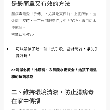
是最簡單又有效的方法
腸病毒最愛「手傳」，尤其吃東西前、上廁所後、從
外面回家時，一定要用肥皂搓揉至少20秒，再用清水
沖乾淨。
爸媽這樣教👉
可以帶孩子唱一首「洗手歌」當計時器，讓洗手
變好玩！
>>清潔必備！比酒精、次氯酸水更安全！給孩子最溫
和的抗菌慕斯
二
、維持環境清潔，防止腸病毒
在家中傳播