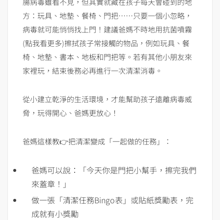
腸病毒雖看不見，但其實就藏在孩子每天會碰到的地
方：玩具、地墊、餐椅、門把……只要一個小忽略，
病毒就可能悄悄找上門！建議爸媽不時地用抗菌噴霧
(點我看更多)擦拭孩子常接觸的物品，例如玩具、餐
椅、地墊、書本、地板和門把等。若有其他小朋友來
家裡玩，結束後務必再進行一次清潔消毒。
從小建立乾淨的生活環境，才能幫助孩子遠離病毒威
脅，玩得開心、爸媽更放心！
爸媽這樣教👉把清潔變成「一起做的任務」：
爸媽可以說：「今天你是門把小幫手，擦完我們
來蓋章！」
做一張「清潔任務Bingo表」或貼紙獎勵表，完
成就有小獎勵