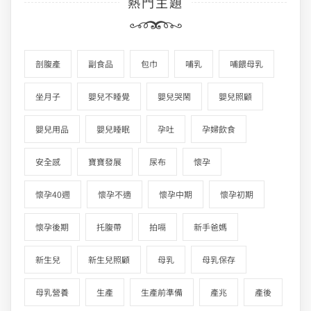
熱門主題
剖腹產
副食品
包巾
哺乳
哺餵母乳
坐月子
嬰兒不睡覺
嬰兒哭鬧
嬰兒照顧
嬰兒用品
嬰兒睡眠
孕吐
孕婦飲食
安全感
寶寶發展
尿布
懷孕
懷孕40週
懷孕不適
懷孕中期
懷孕初期
懷孕後期
托腹帶
拍嗝
新手爸媽
新生兒
新生兒照顧
母乳
母乳保存
母乳營養
生產
生產前準備
產兆
產後