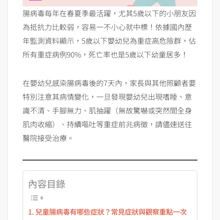
腸病毒每年在春夏季最活躍，尤其5歲以下的小朋友因
為抵抗力比較弱，容易一不小心就中標！依據國內歷
年監測資料顯示，5歲以下嬰幼兒為重症高危險群，佔
所有重症病例90%，死亡率也是5歲以下幼童居多！
在嬰幼兒感染腸病毒後的7天內，家長與其他照顧者要
特別注意其病情變化，一旦發現嬰幼兒出現嗜睡、意
識不清、手腳無力、肌抽躍（無故驚嚇或突然間全身
肌肉收縮）、持續嘔吐等重症前兆病徵，請儘速送往
醫院接受治療。
內容目錄
兒童腸病毒有哪些症狀？常見症狀與觀察重點一次