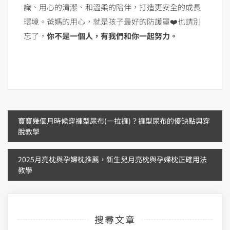
識、用心的清潔、和溫柔的陪伴，打造更安全的成長
環境。爸媽的用心，就是孩子最好的防護罩❤️也請別
忘了，
你不是一個人，有我們和你一起努力。
文
寶寶幾個月時候穿褲型尿布(一拉褲)？褲型尿布的優缺點與穿
脫教學
章
2025月亮枕與孕婦枕推薦，新生兒月亮枕與孕婦枕正確用法
導
教學
覽
搜尋文章