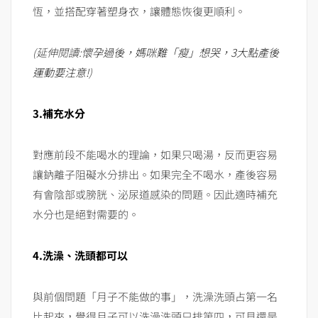
恆，並搭配穿著塑身衣，讓體態恢復更順利。
(延伸閱讀:
懷孕過後，媽咪難「瘦」想哭，3大點產後
運動要注意!
)
3.補充水分
對應前段不能喝水的理論，如果只喝湯，反而更容易
讓鈉離子阻礙水分排出。如果完全不喝水，產後容易
有會陰部或膀胱、泌尿道感染的問題。因此適時補充
水分也是絕對需要的。
4.洗澡、洗頭都可以
與前個問題「月子不能做的事」，洗澡洗頭占第一名
比起來，覺得月子可以洗澡洗頭只排第四，可見還是