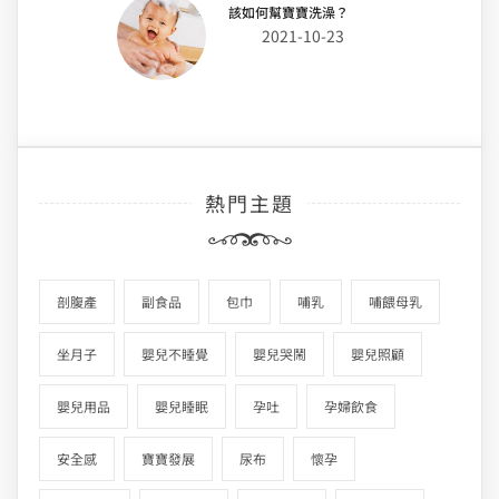
該如何幫寶寶洗澡？
2021-10-23
熱門主題
剖腹產
副食品
包巾
哺乳
哺餵母乳
坐月子
嬰兒不睡覺
嬰兒哭鬧
嬰兒照顧
嬰兒用品
嬰兒睡眠
孕吐
孕婦飲食
安全感
寶寶發展
尿布
懷孕