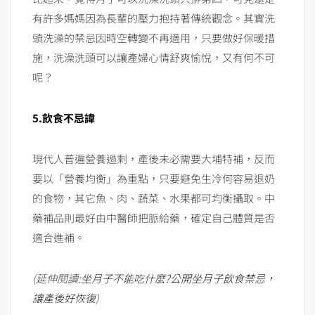
有許多媽媽因為長輩的壓力抱持著傳統觀念。其實洗
頭洗澡的禁忌因時空轉變不再適用，只要做好保暖措
施，洗澡洗頭可以讓產婦心情舒爽愉悅，又有何不可
呢？
5.飲食不忌諱
現代人普遍營養過剩，產後未必需要大埔特補，反而
要以「營養均衡」為重點，只要避免生冷何容易退奶
的食物，其它魚、肉、蔬菜、水果都可均衡攝取。中
藥補品則最好由中醫師把脈給藥，確定自己體質是否
適合進補。
(延伸閱讀:
坐月子不能吃什麼?公開坐月子飲食禁忌，
讓產後好恢復
)