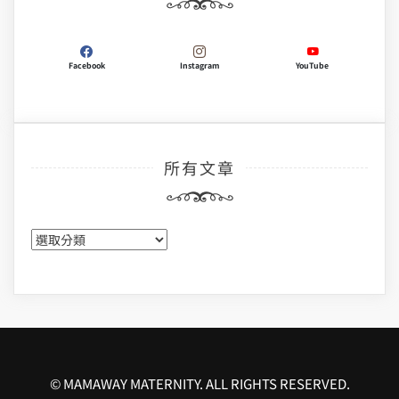
Facebook
Instagram
YouTube
所有文章
所
有
文
章
© MAMAWAY MATERNITY. ALL RIGHTS RESERVED.