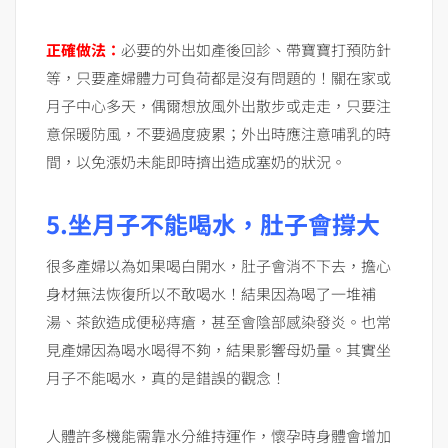
正確做法：
必要的外出如產後回診、帶寶寶打預防針
等，只要產婦體力可負荷都是沒有問題的！關在家或
月子中心多天，偶爾想放風外出散步或走走，只要注
意保暖防風，不要過度疲累；外出時應注意哺乳的時
間，以免漲奶未能即時擠出造成塞奶的狀況。
5.坐月子不能喝水，肚子會撐大
很多產婦以為如果喝白開水，肚子會消不下去，擔心
身材無法恢復所以不敢喝水！結果因為喝了一堆補
湯、茶飲造成便秘痔瘡，甚至會陰部感染發炎。也常
見產婦因為喝水喝得不夠，結果影響母奶量。其實坐
月子不能喝水，真的是錯誤的觀念！
人體許多機能需靠水分維持運作，懷孕時身體會增加