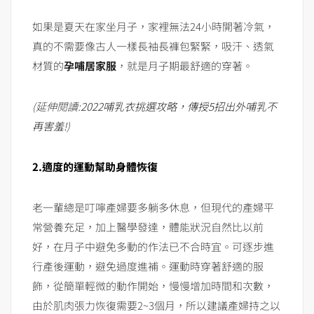
如果是夏天在家坐月子，家裡無法24小時開著冷氣，
真的不需要像古人一樣長袖長褲包緊緊，吸汗、透氣
材質的
孕哺居家服
，就是月子期最舒適的穿著。
(延伸閱讀:
2022哺乳衣挑選攻略，傳授5招出外哺乳不
再害羞!
)
2.適度的運動幫助身體恢復
老一輩總是叮嚀產婦要多躺多休息，但現代的產婦平
常營養充足，加上醫學發達，體能狀況自然比以前
好，在月子中避免多動的作法已不合時宜。可逐步進
行產後運動，避免過度進補。運動時穿著舒適的服
飾，從簡單輕微的動作開始，慢慢增加時間和次數，
由於肌肉張力恢復需要2~3個月，所以建議產婦持之以