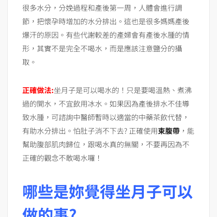
很多水分，分娩過程和產後第一周，人體會進行調
節，把懷孕時增加的水分排出。這也是很多媽媽產後
爆汗的原因。有些代謝較差的產婦會有產後水腫的情
形，其實不是完全不喝水，而是應該注意鹽分的攝
取。
正確做法:
坐月子是可以喝水的！只是要喝溫熱、煮沸
過的開水，不宜飲用冰水。如果因為產後排水不佳導
致水腫，可諮詢中醫師暫時以適當的中藥茶飲代替，
有助水分排出。怕肚子消不下去? 正確使用
束腹帶
，能
幫助腹部肌肉歸位，跟喝水真的無關，不要再因為不
正確的觀念不敢喝水囉！
哪些是妳覺得坐月子可以
做的事?