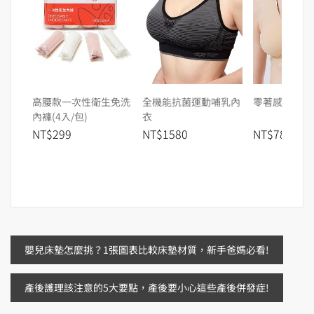
高腰款一次性衛生免洗
全機能抗菌運動哺乳內
零著感無痕月
內褲(4入/包)
衣
NT$299
NT$1580
NT$780
文
嬰兒床墊怎麼挑？1張圖表比較床墊材質，新手爸媽必看!
章
產後護理該注意的5大要點，產後要小心這些產後併發症!