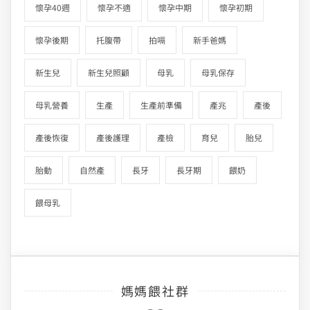
懷孕40週
懷孕不適
懷孕中期
懷孕初期
懷孕後期
托腹帶
拍嗝
新手爸媽
新生兒
新生兒照顧
母乳
母乳保存
母乳營養
生產
生產前準備
產兆
產後
產後恢復
產後護理
產檢
育兒
胎兒
胎動
自然產
長牙
長牙期
餵奶
餵母乳
媽媽餵社群