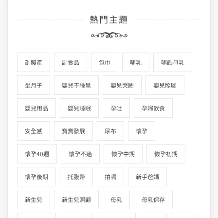
熱門主題
剖腹產
副食品
包巾
哺乳
哺餵母乳
坐月子
嬰兒不睡覺
嬰兒哭鬧
嬰兒照顧
嬰兒用品
嬰兒睡眠
孕吐
孕婦飲食
安全感
寶寶發展
尿布
懷孕
懷孕40週
懷孕不適
懷孕中期
懷孕初期
懷孕後期
托腹帶
拍嗝
新手爸媽
新生兒
新生兒照顧
母乳
母乳保存