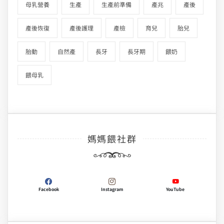
母乳營養
生產
生產前準備
產兆
產後
產後恢復
產後護理
產檢
育兒
胎兒
胎動
自然產
長牙
長牙期
餵奶
餵母乳
媽媽餵社群
Facebook
Instagram
YouTube