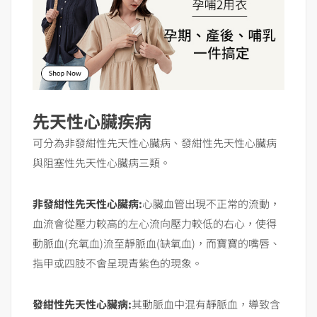
先天性心臟疾病
可分為非發紺性先天性心臟病、發紺性先天性心臟病
與阻塞性先天性心臟病三類。
非發紺性先天性心臟病:
心臟血管出現不正常的流動，
血流會從壓力較高的左心流向壓力較低的右心，使得
動脈血(充氧血)流至靜脈血(缺氧血)，而寶寶的嘴唇、
指甲或四肢不會呈現青紫色的現象。
發紺性先天性心臟病:
其動脈血中混有靜脈血，導致含