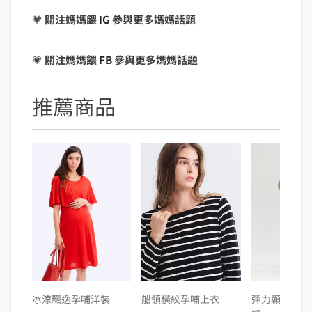
💗
關注媽媽餵
IG
參與更多媽媽話題
💗
關注媽媽餵
FB
參與更多媽媽話題
推薦商品
冰涼飄逸孕哺洋裝
船領橫紋孕哺上衣
彈力顯瘦割破