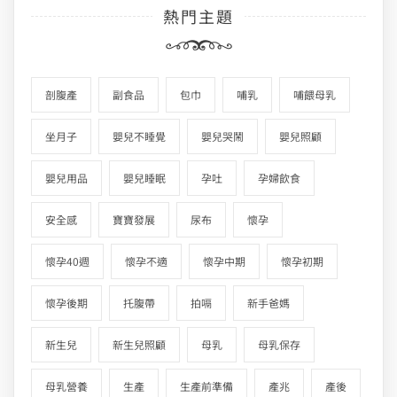
熱門主題
剖腹產
副食品
包巾
哺乳
哺餵母乳
坐月子
嬰兒不睡覺
嬰兒哭鬧
嬰兒照顧
嬰兒用品
嬰兒睡眠
孕吐
孕婦飲食
安全感
寶寶發展
尿布
懷孕
懷孕40週
懷孕不適
懷孕中期
懷孕初期
懷孕後期
托腹帶
拍嗝
新手爸媽
新生兒
新生兒照顧
母乳
母乳保存
母乳營養
生產
生產前準備
產兆
產後