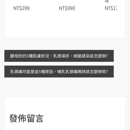
褲
NT$299
NT$990
NT$1280
文
餵母奶的3種肌膚狀況，乳頭濕疹、細菌感染該怎麼辦?
章
乳頭痛可能是這5種原因，哺乳乳頭痛媽咪該怎麼辦呢?
導
覽
發佈留言