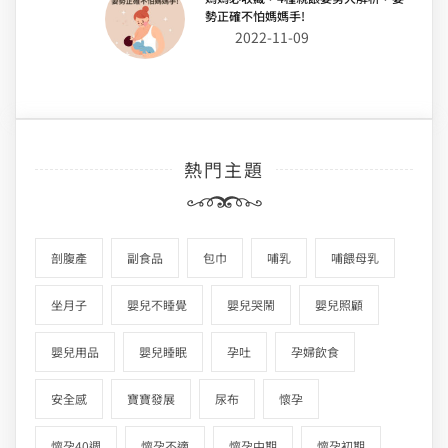
勢正確不怕媽媽手!
2022-11-09
熱門主題
剖腹產
副食品
包巾
哺乳
哺餵母乳
坐月子
嬰兒不睡覺
嬰兒哭鬧
嬰兒照顧
嬰兒用品
嬰兒睡眠
孕吐
孕婦飲食
安全感
寶寶發展
尿布
懷孕
懷孕40週
懷孕不適
懷孕中期
懷孕初期