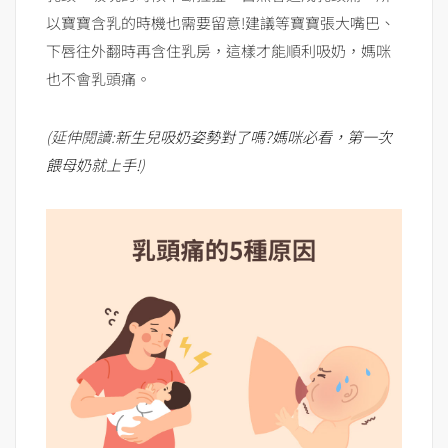
以寶寶含乳的時機也需要留意!建議等寶寶張大嘴巴、
下唇往外翻時再含住乳房，這樣才能順利吸奶，媽咪
也不會乳頭痛。
(延伸閱讀:
新生兒吸奶姿勢對了嗎?媽咪必看，第一次
餵母奶就上手!
)