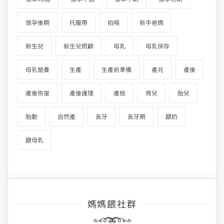
懷孕後期
托腹帶
拍嗝
新手爸媽
新生兒
新生兒照顧
母乳
母乳保存
母乳營養
生產
生產前準備
產兆
產後
產後恢復
產後護理
產檢
育兒
胎兒
胎動
自然產
長牙
長牙期
餵奶
餵母乳
媽媽餵社群