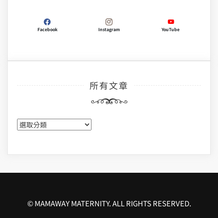
Facebook
Instagram
YouTube
所有文章
所
有
文
章
© MAMAWAY MATERNITY. ALL RIGHTS RESERVED.