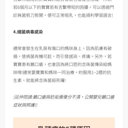
若6個月以下的寶寶若有舌繫帶短的困擾，可以透過門
診無菌剪刀剪開，便可正常吸乳，也能順利學習語言!
4.細菌病毒感染
通常會發生在乳房有傷口的媽咪身上，因為肌膚有破
損，使病菌有機可趁，而引發感染、疼痛。另外，若
寶寶患有鵝口瘡，也會因為將口腔的念珠菌傳染給媽
咪唷!通常要寶寶和媽咪一同治療，約服用1~2週的抗
生素，就能將念珠菌殺死囉!
(延伸閱讀:
鵝口瘡與奶垢傻傻分不清，公開嬰兒鵝口瘡
症狀與照護!
)