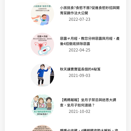
小孩挑食?食慾不振?促進食慾妙招與開
胃菜餚作法大公開
2022-07-23
惡露≠月經，教您分辨惡露與月經，產
後4招徹底排除惡露
2022-04-25
秋天讓寶寶猛長個的4秘笈
2021-09-03
【媽媽報報】坐月子禁忌與迷思大調
查，坐月子如何渡過？
2021-10-02
媽媽必收藏，4種親餵姿勢大解析，姿