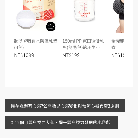
超薄瞬吸鎖水防溢乳墊
150ml PP 寬口徑儲乳
全機能抗菌運
(4包)
瓶(簡易包)適用型
衣
號:A202210901/A202200902/A20223
NT$1099
NT$199
NT$1580
文
懷孕幾週有心跳?公開胎兒心跳變化與預防心臟異常3原則
章
0-12個月嬰兒視力大全，提升嬰兒視力發展的小遊戲!
導