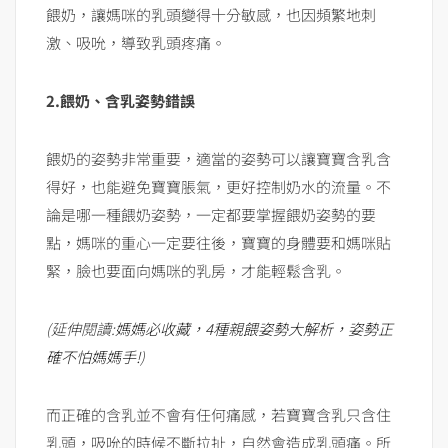
餵奶，讓媽咪的乳頭變得十分敏感，也因頻繁地刺
激、吸吮，導致乳頭疼痛。
2.餵奶、含乳姿勢錯誤
餵奶的姿勢非常重要，適當的姿勢可以讓寶寶含乳含
得好，也能避免寶寶脹氣，更好控制奶水的流量。不
論是哪一種餵奶姿勢，一定都要掌握餵奶姿勢的要
點，媽咪的重心一定要往後，寶寶的身體要和媽咪貼
緊，臉也要面向媽咪的乳房，才能輕鬆含乳。
(延伸閱讀:
媽媽必收藏，4種親餵姿勢大解析，姿勢正
確不怕媽媽手!
)
而正確的含乳並不會有任何痛感，若寶寶含乳只含住
乳頭，吸吮的時候不斷拉扯，自然會造成乳頭痛。所