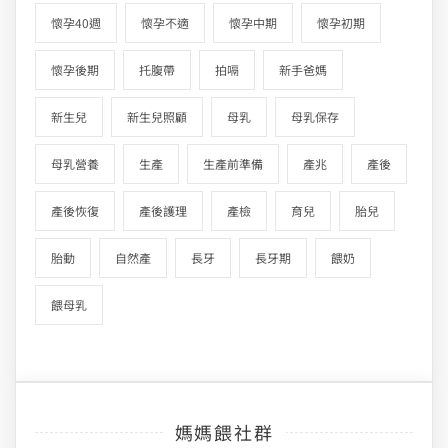
懷孕40週
懷孕不適
懷孕中期
懷孕初期
懷孕後期
托腹帶
拍嗝
新手爸媽
新生兒
新生兒照顧
母乳
母乳保存
母乳營養
生產
生產前準備
產兆
產後
產後恢復
產後護理
產檢
育兒
胎兒
胎動
自然產
長牙
長牙期
餵奶
餵母乳
媽媽餵社群