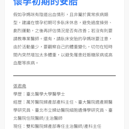
懷孕初期的安胎
假如孕媽咪有陰道出血情形，且非屬於異常疾病類
型，建議在懷孕初期可多臥床休息，避免過度操勞、
劇烈運動，之後再評估情況是否有改善；若沒有則要
請教專業醫師。還有，請臥床安胎的孕媽咪要注意，
由於活動量少，要觀察自己的體重變化，切勿在短時
間內突然增加太多體重，以避免罹患妊娠糖尿病或高
血壓等疾病。
張君堯
學歷：臺北醫學大學醫學士
經歷：萬芳醫院婦產部產科主任、臺大醫院週產期醫
學研究員、臺北市立婦幼醫院細胞遺傳學研究員、臺
北醫院住院醫師/主治醫師
現任：雙和醫院婦產部專任主治醫師/產科主任