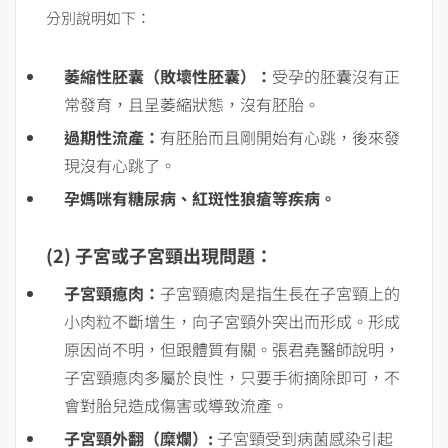
分別說明如下：
萎縮性胚囊（敗壞性胚囊）：
受孕的胚囊沒有正
常發育，且呈萎縮狀態，沒有胚胎。
過期性流產：
有胚胎而且剛開始有心跳，後來發
現沒有心跳了。
孕媽咪有糖尿病、紅斑性狼瘡等疾病。
(2) 子宮或子宮頸出現問題：
子宮頸瘜肉：
子宮頸瘜肉是指生長在子宮頸上的
小肉粒不斷增生，向子宮頸外突出而形成。形成
原因尚不明，但跟體質有關。張君堯醫師說明，
子宮頸瘜肉多屬於良性，只要手術摘除即可，不
會對胎兒造成傷害或導致流產。
子宮頸外翻（糜爛）:
子宮頸受到病菌感染引起