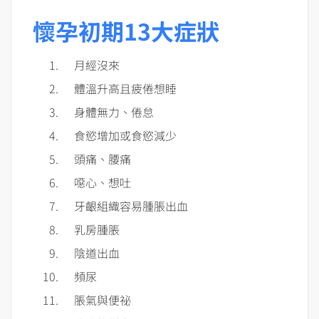
懷孕初期13大症狀
月經沒來
體溫升高且疲倦想睡
身體無力、倦怠
食慾增加或食慾減少
頭痛、腰痛
噁心、想吐
牙齦組織容易腫脹出血
乳房腫脹
陰道出血
頻尿
脹氣與便祕