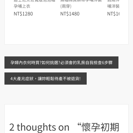
孕哺上衣
(兩穿)
哺洋裝
NT$1280
NT$1480
NT$1680
文
孕婦內衣何時買?如何挑選?必須會的乳房自我檢查6步驟
章
4大產兆症狀，讓妳輕鬆待產不被退貨!
導
覽
2 thoughts on “
懷孕初期