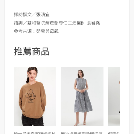
採訪撰文／張晴宜
諮詢／雙和醫院婦產部專任主治醫師 張君堯
參考來源：嬰兒與母親
推薦商品
迪士尼米奇寬版泡泡袖
無袖棉質綁帶孕哺洋裝
假兩件式細肩