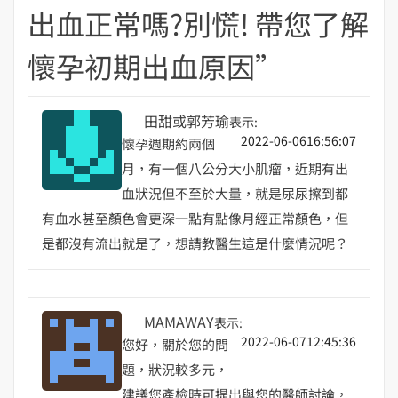
出血正常嗎?別慌! 帶您了解
懷孕初期出血原因
”
田甜或郭芳瑜
表示:
2022-06-0616:56:07
懷孕週期約兩個
月，有一個八公分大小肌瘤，近期有出
血狀況但不至於大量，就是尿尿擦到都
有血水甚至顏色會更深一點有點像月經正常顏色，但
是都沒有流出就是了，想請教醫生這是什麼情況呢？
MAMAWAY
表示:
2022-06-0712:45:36
您好，關於您的問
題，狀況較多元，
建議您產檢時可提出與您的醫師討論，