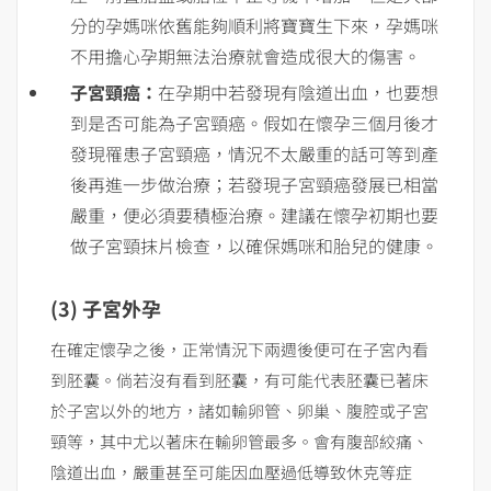
分的孕媽咪依舊能夠順利將寶寶生下來，孕媽咪
不用擔心孕期無法治療就會造成很大的傷害。
子宮頸癌：
在孕期中若發現有陰道出血，也要想
到是否可能為子宮頸癌。假如在懷孕三個月後才
發現罹患子宮頸癌，情況不太嚴重的話可等到產
後再進一步做治療；若發現子宮頸癌發展已相當
嚴重，便必須要積極治療。建議在懷孕初期也要
做子宮頸抹片檢查，以確保媽咪和胎兒的健康。
(3) 子宮外孕
在確定懷孕之後，正常情況下兩週後便可在子宮內看
到胚囊。倘若沒有看到胚囊，有可能代表胚囊已著床
於子宮以外的地方，諸如輸卵管、卵巢、腹腔或子宮
頸等，其中尤以著床在輸卵管最多。會有腹部絞痛、
陰道出血，嚴重甚至可能因血壓過低導致休克等症