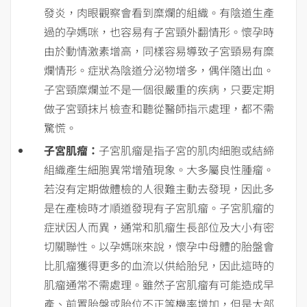
發炎，肉眼觀察會看到糜爛的組織。有陰道生產
過的孕媽咪，也容易有子宮頸外翻情形。懷孕時
由於動情激素增高，同樣容易導致子宮頸易有糜
爛情形。症狀為陰道分泌物增多，偶伴隨出血。
子宮頸糜爛並不是一個很嚴重的疾病，只要定期
做子宮頸抹片檢查和聽從醫師指示處理，都不需
驚慌。
子宮肌瘤：
子宮肌瘤是指子宮的肌肉細胞或結締
組織產生細胞異常增殖現象。大多屬良性腫瘤。
若沒有定期做體檢的人很難主動去發現，因此多
是在產檢時才順道發現有子宮肌瘤。子宮肌瘤的
症狀因人而異，通常和肌瘤生長部位及大小有密
切關聯性。以孕媽咪來說，懷孕中母體的胎盤會
比肌瘤獲得更多的血流以供給胎兒，因此這時的
肌瘤通常不需處理。雖然子宮肌瘤有可能造成早
產、前置胎盤或胎位不正等機率增加，但是大部