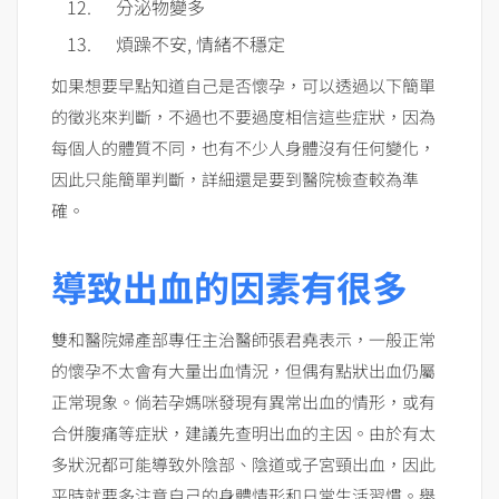
分泌物變多
煩躁不安, 情緒不穩定
如果想要早點知道自己是否懷孕，可以透過以下簡單
的徵兆來判斷，不過也不要過度相信這些症狀，因為
每個人的體質不同，也有不少人身體沒有任何變化，
因此只能簡單判斷，詳細還是要到醫院檢查較為準
確。
導致出血的因素有很多
雙和醫院婦產部專任主治醫師張君堯表示，一般正常
的懷孕不太會有大量出血情況，但偶有點狀出血仍屬
正常現象。倘若孕媽咪發現有異常出血的情形，或有
合併腹痛等症狀，建議先查明出血的主因。由於有太
多狀況都可能導致外陰部、陰道或子宮頸出血，因此
平時就要多注意自己的身體情形和日常生活習慣。舉