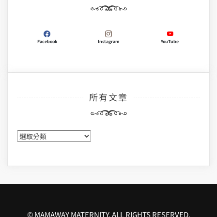
Facebook
Instagram
YouTube
所有文章
所
有
文
章
© MAMAWAY MATERNITY. ALL RIGHTS RESERVED.