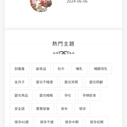
2024-06-06
熱門主題
剖腹產
副食品
包巾
哺乳
哺餵母乳
坐月子
嬰兒不睡覺
嬰兒哭鬧
嬰兒照顧
嬰兒用品
嬰兒睡眠
孕吐
孕婦飲食
安全感
寶寶發展
尿布
懷孕
懷孕40週
懷孕不適
懷孕中期
懷孕初期