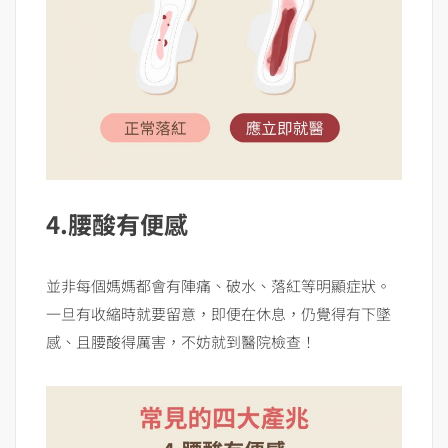
4.腰酸有便感
並非每個媽媽都會有陣痛、破水、落紅等明顯症狀。
一旦有收縮時就要留意，即便在休息，仍覺得有下墜
感、且腰酸得厲害，不妨就到醫院檢查！