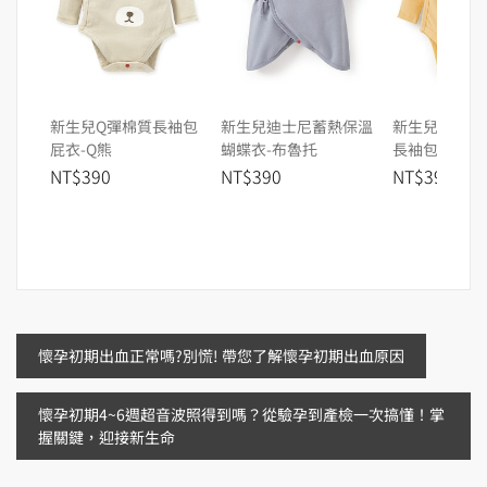
新生兒Q彈棉質長袖包
新生兒迪士尼蓄熱保溫
新生兒迪士尼
屁衣-Q熊
蝴蝶衣-布魯托
長袖包屁衣-
NT$390
NT$390
NT$390
文
懷孕初期出血正常嗎?別慌! 帶您了解懷孕初期出血原因
章
懷孕初期4~6週超音波照得到嗎？從驗孕到產檢一次搞懂！掌
握關鍵，迎接新生命
導