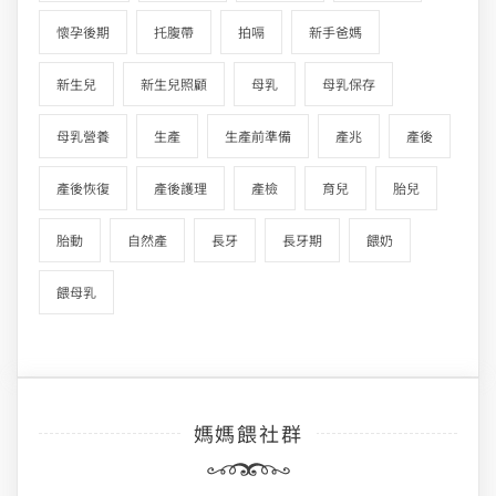
懷孕後期
托腹帶
拍嗝
新手爸媽
新生兒
新生兒照顧
母乳
母乳保存
母乳營養
生產
生產前準備
產兆
產後
產後恢復
產後護理
產檢
育兒
胎兒
胎動
自然產
長牙
長牙期
餵奶
餵母乳
媽媽餵社群