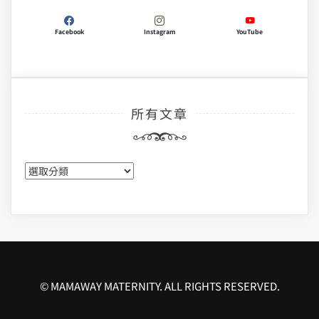
Facebook
Instagram
YouTube
所有文章
所
有
文
章
© MAMAWAY MATERNITY. ALL RIGHTS RESERVED.