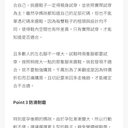
合自己，挑選鞋子一定得親身試穿，並依照實際試穿
為主！雖然孕媽咪都知道自己的足部尺碼，但也不能
單憑尺碼來選鞋，因為每雙鞋子的楦頭與設計均不
同，使得鞋內空間也有所差異。只有實際試穿，才能
知道是否適合。
且多數人的左右腳不一樣大，試鞋時兩隻腳都要試
穿，按照稍微大一點的那隻腳來選鞋，倘若發現不適
合，就不要勉強購買，千萬別為了美觀或是因為特價
折扣而忍痛購買，且切記要來回多走幾趟，才能確定
合不合適。
Point 3 防滑耐磨
特別是孕後期的媽咪，由於孕肚漸漸變大，所以行動
較不便，建議選擇套入型的鞋子，避免彎腰綁鞋帶，