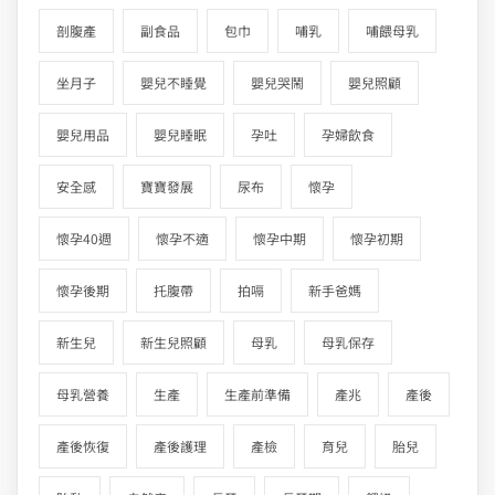
剖腹產
副食品
包巾
哺乳
哺餵母乳
坐月子
嬰兒不睡覺
嬰兒哭鬧
嬰兒照顧
嬰兒用品
嬰兒睡眠
孕吐
孕婦飲食
安全感
寶寶發展
尿布
懷孕
懷孕40週
懷孕不適
懷孕中期
懷孕初期
懷孕後期
托腹帶
拍嗝
新手爸媽
新生兒
新生兒照顧
母乳
母乳保存
母乳營養
生產
生產前準備
產兆
產後
產後恢復
產後護理
產檢
育兒
胎兒