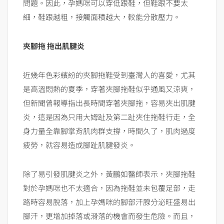
問題。因此，孕媽咪可以穿低跟鞋，但鞋跟不要太
細，鞋跟越粗，接觸面積越大，較能分散壓力。
夾腳拖 拖出肌腱炎
近幾年色彩繽紛的夾腳拖鞋受到臺灣人的喜愛，尤其
是高溫悶熱的夏季，穿著夾腳拖鞋似乎通風又涼爽，
但新聞曾報導指出長時間穿著夾腳拖，容易夾出肌腱
炎，這是因為只用大姆趾及第二趾夾住拖鞋行走，全
身力量全靠腳掌背肌肉群支撐，時間久了，肌肉過度
疲勞，就容易造成腳趾肌腱發炎。
除了易引發肌腱炎之外，黃鵬如醫師表示，夾腳拖鞋
對於孕媽咪也不太適合，因為拖鞋並未包覆足部，走
路時容易脫落，加上孕媽咪的腳部汗腺分泌旺盛易出
腳汗，更增加掉落或滑落的機會而發生危險。而且，