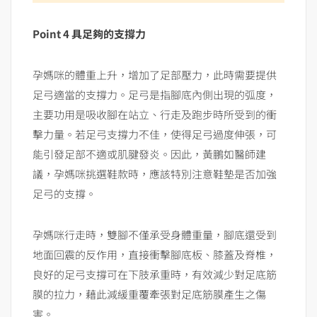
Point 4 具足夠的支撐力
孕媽咪的體重上升，增加了足部壓力，此時需要提供
足弓適當的支撐力。足弓是指腳底內側出現的弧度，
主要功用是吸收腳在站立、行走及跑步時所受到的衝
擊力量。若足弓支撐力不佳，使得足弓過度伸張，可
能引發足部不適或肌腱發炎。因此，黃鵬如醫師建
議，孕媽咪挑選鞋款時，應該特別注意鞋墊是否加強
足弓的支撐。
孕媽咪行走時，雙腳不僅承受身體重量，腳底還受到
地面回震的反作用，直接衝擊腳底板、膝蓋及脊椎，
良好的足弓支撐可在下肢承重時，有效減少對足底筋
膜的拉力，藉此減緩重覆牽張對足底筋膜產生之傷
害。