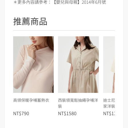
＊更多內容請參考：【嬰兒與母親】2014年6月號
推薦商品
高領保暖孕哺蓄熱衣
西裝領寬鬆抽繩孕哺洋
迪士尼早安米
裝
家洋裝
NT$790
NT$1580
NT$1380