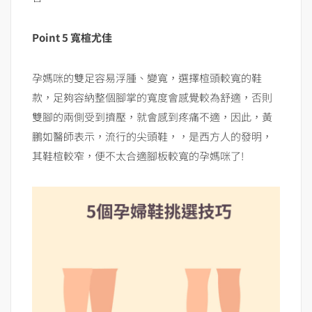
Point 5 寬楦尤佳
孕媽咪的雙足容易浮腫、變寬，選擇楦頭較寬的鞋
款，足夠容納整個腳掌的寬度會感覺較為舒適，否則
雙腳的兩側受到擠壓，就會感到疼痛不適，因此，黃
鵬如醫師表示，流行的尖頭鞋，，是西方人的發明，
其鞋楦較窄，便不太合適腳板較寬的孕媽咪了!