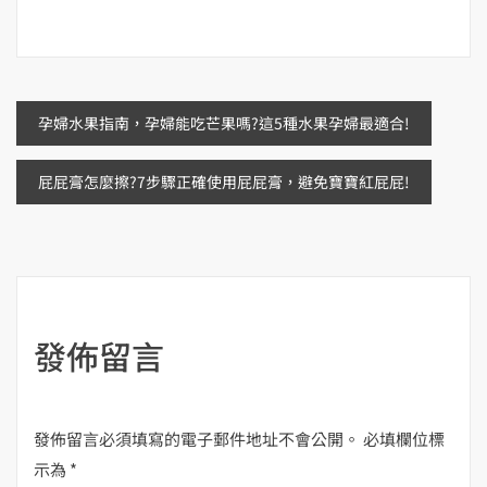
文
孕婦水果指南，孕婦能吃芒果嗎?這5種水果孕婦最適合!
章
屁屁膏怎麼擦?7步驟正確使用屁屁膏，避免寶寶紅屁屁!
導
覽
發佈留言
發佈留言必須填寫的電子郵件地址不會公開。
必填欄位標
示為
*