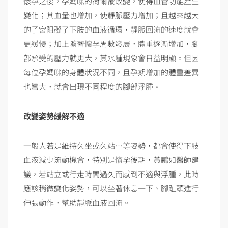
懷孕之後，孕媽咪的荷爾蒙改變，使得血管功能產生
變化；其血量也增加，使靜脈壓力增加；且越來越大
的子宮阻礙了下肢的血液循環，靜脈回流的速度就會
更緩慢；加上隨著懷孕周數發展，體重逐漸增加，腳
部承受的壓力就更大，其水腫現象會日益明顯。但因
每位孕媽咪的身體狀況不同，且孕期增加的體重差異
也蠻大，就會出現不同程度的腳部浮腫。
改變姿勢緩解不適
一般人若是維持久坐或久站…等姿勢，都會使得下肢
血液減少流動機會，特別是懷孕後期，黃鵬如醫師建
議，若站立或行走時間過久而感到不適與浮腫，此時
應該稍微變化姿勢，可以坐著休息一下、腳趾頭進行
伸張動作，幫助靜脈血液回流。