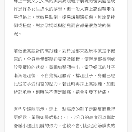
穿上一雙又尖又高的美美高跟鞋所展現的優美體態或
許是許多女生追求的夢想，但一般人穿上高跟鞋走在
平坦路上，就較易跌倒，還易讓腳踝扭傷，無論是摔
倒或扭傷，對於孕媽咪與胎兒而言都是很危險的情
況。
前低後高設計的高跟鞋，對於足部來說原本就是不健
康的，全身重量都壓迫腳掌及腳板，使得足部長期處
於受壓迫的狀態，黃鵬如醫師指出，當孕媽咪的肚子
漸漸隆起後，不自覺挺起腰背，撐起肚子，身體已經
比從前承受相當的壓力，若此時再踩上高跟鞋，加劇
背部承重，到時候不僅是腳痛，還會引發下背痛。
有些孕媽咪表示，穿上一點高度的鞋子走路反而覺得
更輕鬆，黃鵬如醫師指出，1、2公分的高度可以幫助
舒緩小腿肚肌腱的張力，也較不會引起足底筋膜炎的