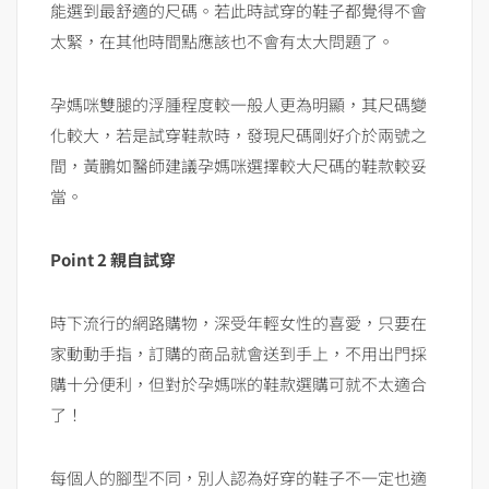
能選到最舒適的尺碼。若此時試穿的鞋子都覺得不會
太緊，在其他時間點應該也不會有太大問題了。
孕媽咪雙腿的浮腫程度較一般人更為明顯，其尺碼變
化較大，若是試穿鞋款時，發現尺碼剛好介於兩號之
間，黃鵬如醫師建議孕媽咪選擇較大尺碼的鞋款較妥
當。
Point 2 親自試穿
時下流行的網路購物，深受年輕女性的喜愛，只要在
家動動手指，訂購的商品就會送到手上，不用出門採
購十分便利，但對於孕媽咪的鞋款選購可就不太適合
了！
每個人的腳型不同，別人認為好穿的鞋子不一定也適