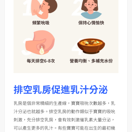
排空乳房促進乳汁分泌
乳房是個非常精細的生產線，寶寶吸吮次數越多，乳
汁分泌也就越多。排空乳房的動作類似于寶寶的吸吮
刺激，充分排空乳房，會有效刺激催乳素大量分泌，
可以產生更多的乳汁。有些寶寶可能在出生的最初幾