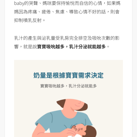
baby的哭聲、媽咪要保持愉悅而自信的心情，如果媽
媽因為疼痛、疲倦、焦慮、導致心情不好的話，則會
抑制噴乳反射。
乳汁的產生與泌乳量受乳房完全排空及吸吮次數的影
響，就是說
寶寶吸吮越多，乳汁分泌就能越多
。