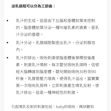
泌乳過程可以分為三部曲：
乳汁的生成。這是由下丘腦和垂體前葉來控制
的。腦垂體前葉分泌一種叫催乳素的激素，是乳
汁分泌的基礎。
乳汁分泌。乳腺細胞製造出乳汁，分泌到腺泡
內。
乳汁的排出。吸吮刺激使腦垂體後葉釋放催產
素，刺激乳汁噴射。每次嬰兒吸吮乳頭時，信號
經大腦轉達到腦垂體。嬰兒開始吸吮30秒到90
秒後，乳腺管壓力增高，使得乳汁溢出。當寶寶
第一次吸吮乳房時，立即刺激產生噴乳反射，使
乳汁排出，這是一種神經性的刺激。
引起噴乳反射的刺激包括：baby的吸吮、媽咪聽到