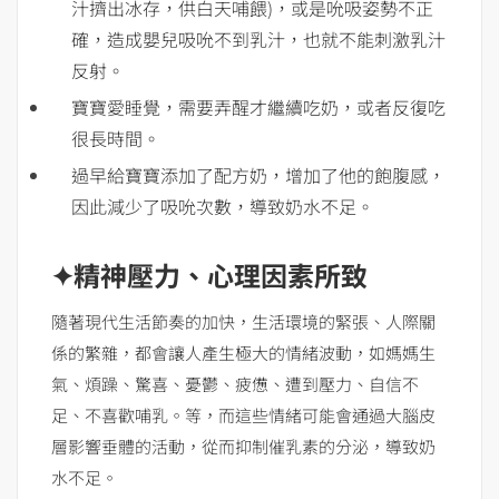
汁擠出冰存，供白天哺餵)，或是吮吸姿勢不正
確，造成嬰兒吸吮不到乳汁，也就不能刺激乳汁
反射。
寶寶愛睡覺，需要弄醒才繼續吃奶，或者反復吃
很長時間。
過早給寶寶添加了配方奶，增加了他的飽腹感，
因此減少了吸吮次數，導致奶水不足。
✦精神壓力、心理因素所致
隨著現代生活節奏的加快，生活環境的緊張、人際關
係的繁雜，都會讓人產生極大的情緒波動，如媽媽生
氣、煩躁、驚喜、憂鬱、疲憊、遭到壓力、自信不
足、不喜歡哺乳。等，而這些情緒可能會通過大腦皮
層影響垂體的活動，從而抑制催乳素的分泌，導致奶
水不足。