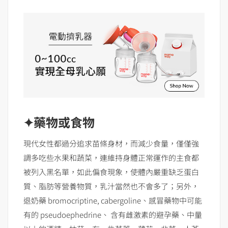
✦藥物或食物
現代女性都過分追求苗條身材，而減少食量，僅僅強
調多吃些水果和蔬菜，連維持身體正常運作的主食都
被列入黑名單，如此偏食現象，使體內嚴重缺乏蛋白
質、脂肪等營養物質，乳汁當然也不會多了；另外，
退奶藥 bromocriptine, cabergoline、感冒藥物中可能
有的 pseudoephedrine、 含有雌激素的避孕藥、中量