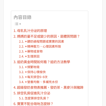
內容目錄
母乳乳汁分泌的原理
媽媽奶量不足或變少的原因，是體質問題？
✦餵奶過程問題或寶寶的因素
✦精神壓力、心理因素所致
✦藥物或食物
✦生理原因
追奶黃金時間如何看？追奶方法教學
✦頻繁吮吸
✦保持心情愉快
✦每天排空6~8次
✦營養均衡、多補充水份
超級發奶食物表推薦，發奶茶、黑麥汁與豬蹄
排空乳房促進乳汁分泌
怎麼算排空乳房？
寶寶不配合吸吮怎麼辦？