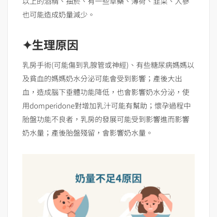
以上的酒精、抽菸、有一些草藥、薄荷、韭菜、人蔘
也可能造成奶量減少。
✦生理原因
乳房手術(可能傷到乳腺管或神經)、有些糖尿病媽媽以
及貧血的媽媽奶水分泌可能會受到影響；產後大出
血，造成腦下垂體功能降低，也會影響奶水分泌，使
用domperidone對增加乳汁可能有幫助；懷孕過程中
胎盤功能不良者，乳房的發展可能受到影響進而影響
奶水量；產後胎盤殘留，會影響奶水量。