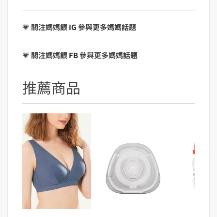
💗
關注媽媽餵
IG
參與更多媽媽話題
💗
關注媽媽餵
FB
參與更多媽媽話題
推薦商品