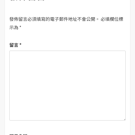
發佈留言必須填寫的電子郵件地址不會公開。
必填欄位標
示為
*
留言
*