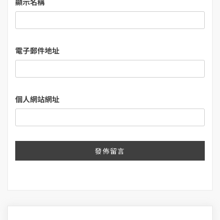
顯示名稱
電子郵件地址
個人網站網址