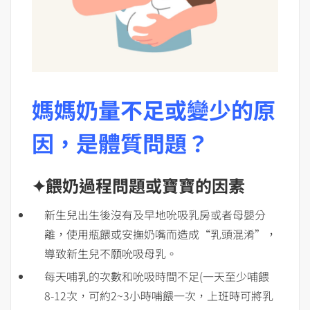
媽媽奶量不足或變少的原
因，是體質問題？
✦餵奶過程問題或
寶寶的因素
新生兒出生後沒有及早地吮吸乳房或者母嬰分
離，使用瓶餵或安撫奶嘴而造成“乳頭混淆”，
導致新生兒不願吮吸母乳。
每天哺乳的次數和吮吸時間不足(一天至少哺餵
8-12次，可約2~3小時哺餵一次，上班時可將乳