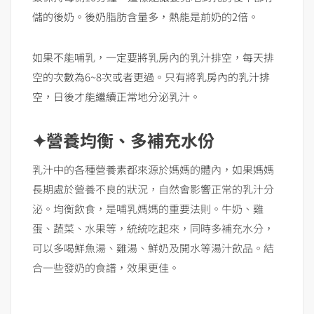
儲的後奶。後奶脂肪含量多，熱能是前奶的2倍。
如果不能哺乳，一定要將乳房內的乳汁排空，每天排
空的次數為6~8次或者更過。只有將乳房內的乳汁排
空，日後才能繼續正常地分泌乳汁。
✦營養均衡、多補充水份
乳汁中的各種營養素都來源於媽媽的體內，如果媽媽
長期處於營養不良的狀況，自然會影響正常的乳汁分
泌。均衡飲食，是哺乳媽媽的重要法則。牛奶、雞
蛋、蔬菜、水果等，統統吃起來，同時多補充水分，
可以多喝鮮魚湯、雞湯、鮮奶及開水等湯汁飲品。結
合一些發奶的食譜，效果更佳。