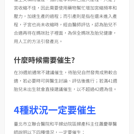
宮收縮不佳，因此需要使用藥物幫忙增加宮縮頻率和
壓力，加速生產的過程；而引產則是指在還未進入產
程，子宮也尚未收縮時，經由醫師評估，認為胎兒不
合適再待在媽咪肚子裡面，為保全媽咪及胎兒健康，
用人工的方法引發產兆。
什麼時候需要催生?
在39週前通常不建議催生，待胎兒自然發育成熟較合
適，若必要時可與醫生討論、評估後進行；若滿41週
胎兒未出生就會直接建議催生，以不超過42週為佳。
4種狀況一定要催生
臺北市立聯合醫院和平婦幼院區婦產科主任蕭慶華醫
師說明以下四種情況，一定要催生：