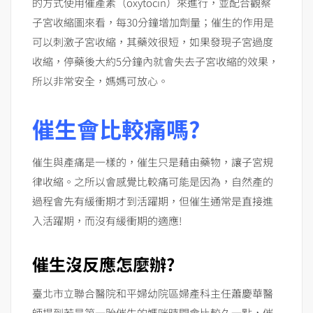
的方式使用催產素（oxytocin）來進行，並配合觀察
子宮收縮圖來看，每30分鐘增加劑量；催生的作用是
可以刺激子宮收縮，其藥效很短，如果發現子宮過度
收縮，停藥後大約5分鐘內就會失去子宮收縮的效果，
所以非常安全，媽媽可放心。
催生會比較痛嗎?
催生與產痛是一樣的，催生只是藉由藥物，讓子宮規
律收縮。之所以會感覺比較痛可能是因為，自然產的
過程會先有緩衝期才到活躍期，但催生通常是直接進
入活躍期，而沒有緩衝期的適應!
催生沒反應怎麼辦?
臺北市立聯合醫院和平婦幼院區婦產科主任蕭慶華醫
師提到若是第一胎催生的媽咪時間會比較久一點，催