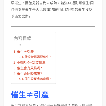
早催生，因胎兒器官尚未成熟，若滿41週則可催生!同
時也揭曉催生是否比較痛?痛的原因為何?若催生沒反
映該怎麼辦?
內容目錄
催生≠引產
什麼時候需要催生?
4種狀況一定要催生
催生會有風險嗎?
催生會比較痛嗎?
催生沒反應怎麼辦?
催生≠引產
催生又稱為催產，指的是孕媽咪已進入產程，只是子