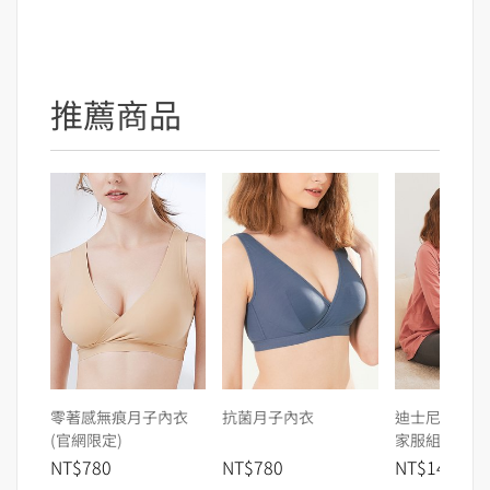
推薦商品
零著感無痕月子內衣
抗菌月子內衣
迪士尼小熊維
(官網限定)
家服組
NT$780
NT$780
NT$1480