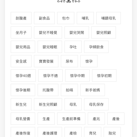
剖腹產
副食品
包巾
哺乳
哺餵母乳
坐月子
嬰兒不睡覺
嬰兒哭鬧
嬰兒照顧
嬰兒用品
嬰兒睡眠
孕吐
孕婦飲食
安全感
寶寶發展
尿布
懷孕
懷孕40週
懷孕不適
懷孕中期
懷孕初期
懷孕後期
托腹帶
拍嗝
新手爸媽
新生兒
新生兒照顧
母乳
母乳保存
母乳營養
生產
生產前準備
產兆
產後
產後恢復
產後護理
產檢
育兒
胎兒