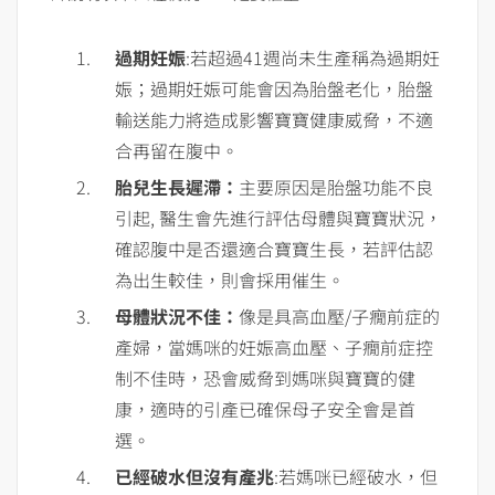
過期妊娠
:若超過41週尚未生產稱為過期妊
娠；過期妊娠可能會因為胎盤老化，胎盤
輸送能力將造成影響寶寶健康威脅，不適
合再留在腹中。
胎兒生長遲滯：
主要原因是胎盤功能不良
引起, 醫生會先進行評估母體與寶寶狀況，
確認腹中是否還適合寶寶生長，若評估認
為出生較佳，則會採用催生。
母體狀況不佳：
像是具高血壓/子癇前症的
產婦，當媽咪的妊娠高血壓、子癇前症控
制不佳時，恐會威脅到媽咪與寶寶的健
康，適時的引產已確保母子安全會是首
選。
已經破水但沒有產兆
:若媽咪已經破水，但