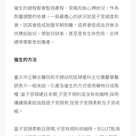
催生的過程都會監視產程、宮縮及胎心搏狀況，作為
劑量調整的依據，一般最擔心的狀況就是子宮過度刺
激，因其會造成胎盤早期剝離，這將會造成血流無法
供應給胎兒，使胎兒缺氧，甚至是有生命危險，此時
通常需緊急剖腹產。
催生的方法
臺北市立聯合醫院和平婦幼院區婦產科主任蕭慶華醫
師表示一般來說，引產及催生的方式使用藥物分成兩
種 :當子宮頸硬且未開,子宮不規則或沒有收縮時,採用
攝護腺素經由陰道子宮頸旁,促使子宮頸柔軟及子宮收
縮。
當子宮頸柔軟且張開,子宮有規則收縮時，則以打點滴