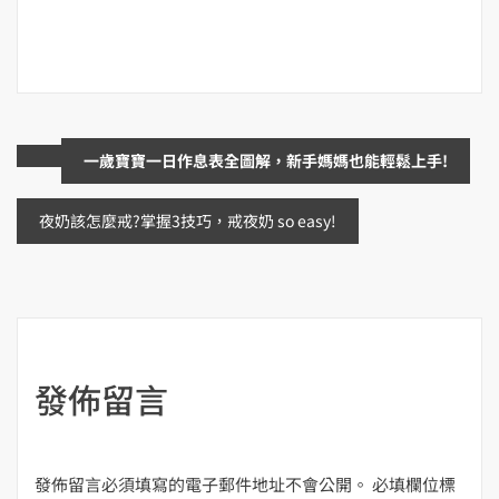
文
一歲寶寶一日作息表全圖解，新手媽媽也能輕鬆上手!
章
夜奶該怎麼戒?掌握3技巧，戒夜奶 so easy!
導
覽
發佈留言
發佈留言必須填寫的電子郵件地址不會公開。
必填欄位標