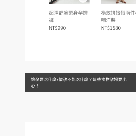
超彈舒適緊身孕婦
橫紋拼接假兩件
褲
哺洋裝
NT$990
NT$1580
文
懷孕要吃什麼?懷孕不能吃什麼？這些食物孕婦要小
心！
章
導
覽