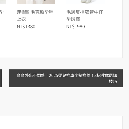
孕
連帽刷毛寬鬆孕哺
毛邊反摺窄管牛仔
V領翻
上衣
孕婦褲
上衣
NT$1380
NT$1980
NT$1
寶寶外出不悶熱：2025嬰兒推車坐墊推薦！3招教你選購
技巧