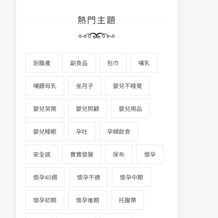
熱門主題
剖腹產
副食品
包巾
哺乳
哺餵母乳
坐月子
嬰兒不睡覺
嬰兒哭鬧
嬰兒照顧
嬰兒用品
嬰兒睡眠
孕吐
孕婦飲食
安全感
寶寶發展
尿布
懷孕
懷孕40週
懷孕不適
懷孕中期
懷孕初期
懷孕後期
托腹帶