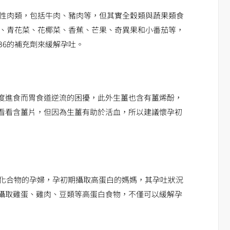
物性肉類，包括牛肉、豬肉等，但其實全穀類與蔬果類食
菜、青花菜、花椰菜、香蕉、芒果、奇異果和小番茄等，
B6的補充劑來緩解孕吐。
度進食而胃食道逆流的困擾，此外生薑也含有薑烯酚，
看看含薑片，但因為生薑有助於活血，所以建議懷孕初
水化合物的孕婦，孕初期攝取高蛋白的媽媽，其孕吐狀況
攝取雞蛋、雞肉、豆類等高蛋白食物，不僅可以緩解孕