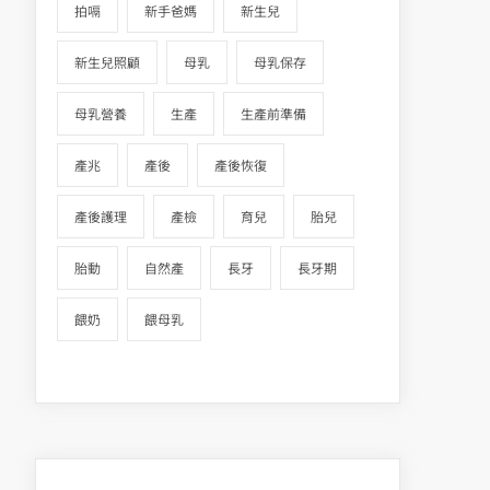
拍嗝
新手爸媽
新生兒
新生兒照顧
母乳
母乳保存
母乳營養
生產
生產前準備
產兆
產後
產後恢復
產後護理
產檢
育兒
胎兒
胎動
自然產
長牙
長牙期
餵奶
餵母乳