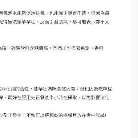
用氣泡水能夠促進排氣，也能減少腸胃不適。但因為每
覺得無法緩解孕吐，反而引發脹氣，那可能表示你不太
因為這些碳酸飲料含糖量高，且添加許多著色劑、香料
高消化酶的活性，使孕吐媽咪食慾大開。但也因為吃檸檬
檬，最好在服用完正餐後半小時在攝取，以免影響消化!
少孕吐發生，不妨可以把榨乾的檸檬片放在家中試試!