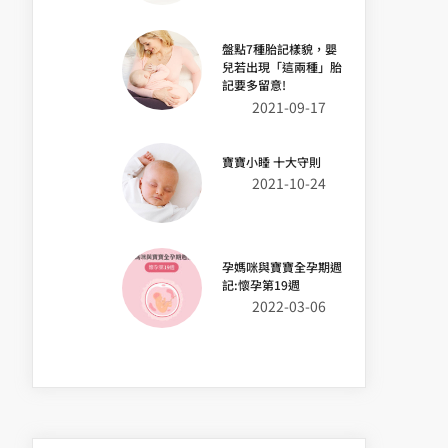
盤點7種胎記樣貌，嬰
兒若出現「這兩種」胎
記要多留意!
2021-09-17
寶寶小睡 十大守則
2021-10-24
孕媽咪與寶寶全孕期週
記:懷孕第19週
2022-03-06