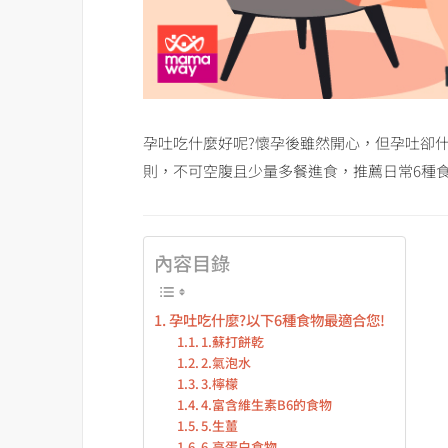
孕吐吃什麼好呢?懷孕後雖然開心，但孕吐卻
則，不可空腹且少量多餐進食，推薦日常6種食
內容目錄
孕吐吃什麼?以下6種食物最適合您!
1.蘇打餅乾
2.氣泡水
3.檸檬
4.富含維生素B6的食物
5.生薑
6.高蛋白食物