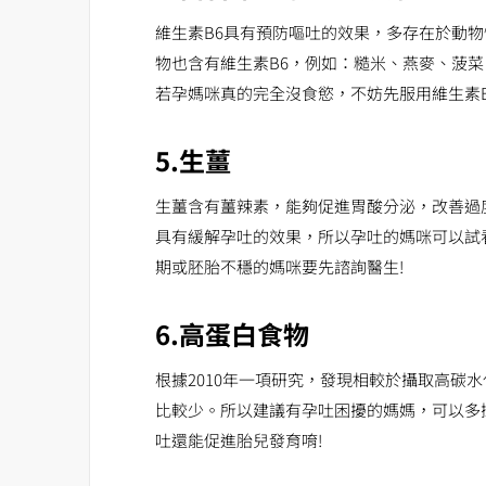
維生素B6具有預防嘔吐的效果，多存在於動
物也含有維生素B6，例如：糙米、燕麥、菠
若孕媽咪真的完全沒食慾，不妨先服用維生素
5.生薑
生薑含有薑辣素，能夠促進胃酸分泌，改善過
具有緩解孕吐的效果，所以孕吐的媽咪可以試
期或胚胎不穩的媽咪要先諮詢醫生!
6.高蛋白食物
根據2010年一項研究，發現相較於攝取高碳
比較少。所以建議有孕吐困擾的媽媽，可以多
吐還能促進胎兒發育唷!