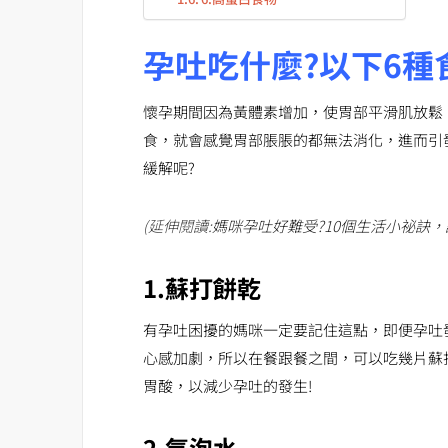
孕吐吃什麼?以下6種
懷孕期間因為黃體素增加，使胃部平滑肌放鬆
食，就會感覺胃部脹脹的都無法消化，進而引
緩解呢?
(延伸閱讀:
媽咪孕吐好難受?10個生活小祕訣
1.蘇打餅乾
有孕吐困擾的媽咪一定要記住這點，即便孕吐
心感加劇，所以在餐跟餐之間，可以吃幾片蘇
胃酸，以減少孕吐的發生!
2.氣泡水