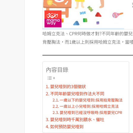
哈姆立克法、CPR何時做才對?不同年齡的嬰
背壓胸法，而1歲以上則採用哈姆立克法，當噎
內容目錄
嬰兒噎到的3個徵狀
不同年齡嬰兒噎到作法大不同
一歲以下的嬰兒噎到:採用拍背壓胸法
一歲以上小兒噎到:採用哈姆立克法
嬰兒噎到已經沒呼吸時:採用嬰兒CPR
嬰兒噎到時千萬別餵水、催吐
如何預防嬰兒噎到