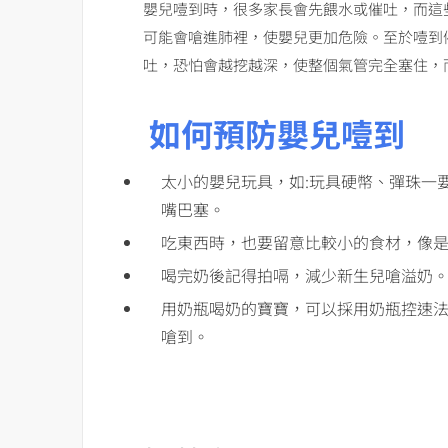
嬰兒噎到時，很多家長會先餵水或催吐，而這
可能會嗆進肺裡，使嬰兒更加危險。至於噎到
吐，恐怕會越挖越深，使整個氣管完全塞住，
如何預防嬰兒噎到
太小的嬰兒玩具，如:玩具硬幣、彈珠一
嘴巴塞。
吃東西時，也要留意比較小的食材，像
喝完奶後記得拍嗝，減少新生兒嗆溢奶
用奶瓶喝奶的寶寶，可以採用奶瓶控速法
嗆到。