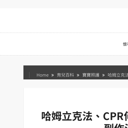
Skip
to
content
懷
Home
育兒百科
寶寶照護
哈姆立克法
哈姆立克法、CPR
到作