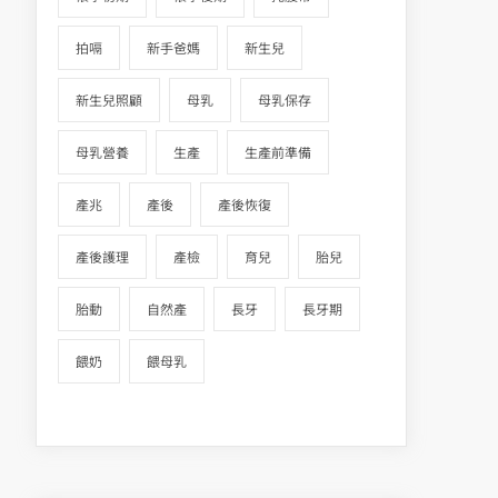
拍嗝
新手爸媽
新生兒
新生兒照顧
母乳
母乳保存
母乳營養
生產
生產前準備
產兆
產後
產後恢復
產後護理
產檢
育兒
胎兒
胎動
自然產
長牙
長牙期
餵奶
餵母乳