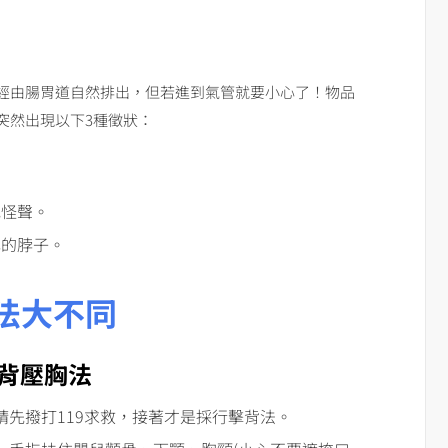
經由腸胃道自然排出，但若進到氣管就要小心了！物品
突然出現以下3種徵狀：
地怪聲。
己的脖子。
法大不同
背壓胸法
先撥打119求救，接著才是採行擊背法。