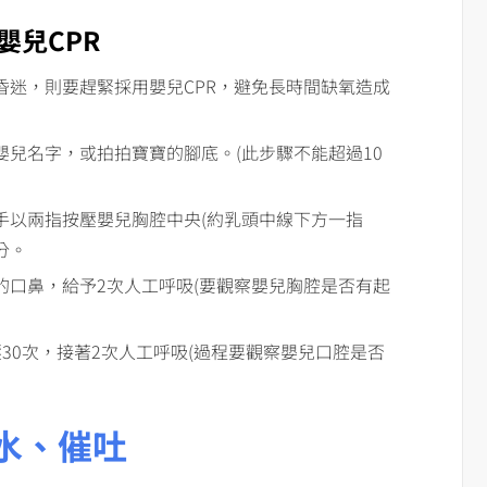
嬰兒CPR
昏迷，則要趕緊採用嬰兒CPR，避免長時間缺氧造成
兒名字，或拍拍寶寶的腳底。(此步驟不能超過10
手以兩指按壓嬰兒胸腔中央(約乳頭中線下方一指
分。
的口鼻，給予2次人工呼吸(要觀察嬰兒胸腔是否有起
30次，接著2次人工呼吸(過程要觀察嬰兒口腔是否
水、催吐