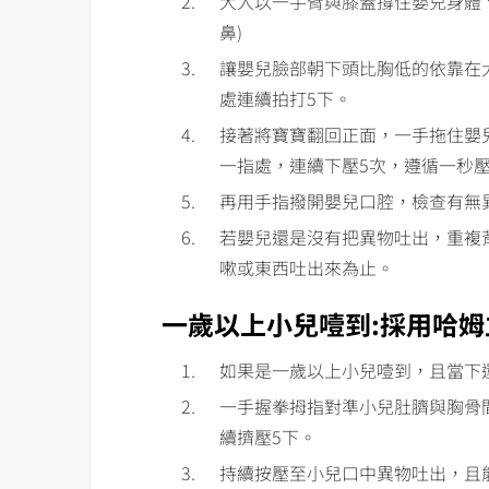
大人以一手臂與膝蓋撐住嬰兒身體
鼻)
讓嬰兒臉部朝下頭比胸低的依靠在
處連續拍打5下。
接著將寶寶翻回正面，一手拖住嬰
一指處，連續下壓5次，遵循一秒壓
再用手指撥開嬰兒口腔，檢查有無
若嬰兒還是沒有把異物吐出，重複
嗽或東西吐出來為止。
一歲以上小兒噎到:採用哈姆
如果是一歲以上小兒噎到，且當下
一手握拳拇指對準小兒肚臍與胸骨
續擠壓5下。
持續按壓至小兒口中異物吐出，且