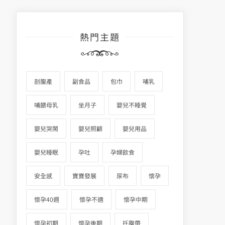
熱門主題
剖腹產
副食品
包巾
哺乳
哺餵母乳
坐月子
嬰兒不睡覺
嬰兒哭鬧
嬰兒照顧
嬰兒用品
嬰兒睡眠
孕吐
孕婦飲食
安全感
寶寶發展
尿布
懷孕
懷孕40週
懷孕不適
懷孕中期
懷孕初期
懷孕後期
托腹帶