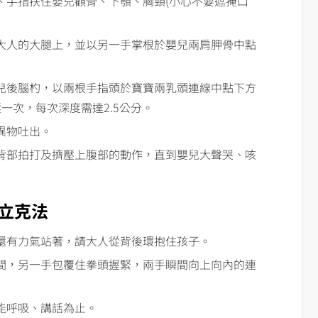
、手指扶住嬰兒顴骨、下顎、胸頸(小心不要遮掩口
大人的大腿上，並以另一手掌根於嬰兒兩肩胛骨中點
兒後腦杓，以兩根手指頭於寶寶兩乳頭連線中點下方
一次，每次深度需達2.5公分。
異物吐出。
背部拍打及擠壓上腹部的動作，直到嬰兒大聲哭、咳
立克法
還有力氣站著，請大人從背後環抱住孩子。
間，另一手包覆住拳頭握緊，兩手瞬間向上向內的連
能呼吸、講話為止。