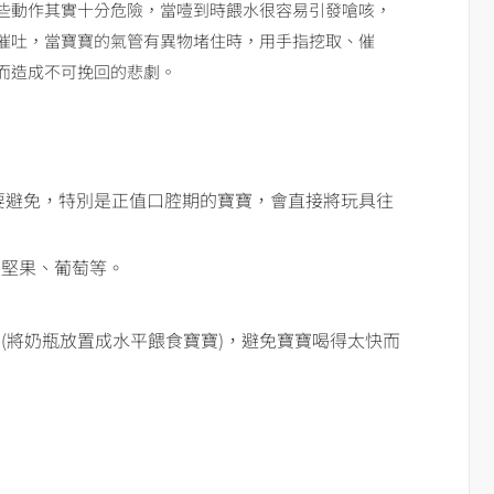
些動作其實十分危險，當噎到時餵水很容易引發嗆咳，
催吐，當寶寶的氣管有異物堵住時，用手指挖取、催
而造成不可挽回的悲劇。
要避免，特別是正值口腔期的寶寶，會直接將玩具往
是堅果、葡萄等。
。
(將奶瓶放置成水平餵食寶寶)，避免寶寶喝得太快而