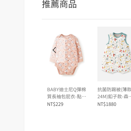
推薦商品
BABY迪士尼Q彈棉
抗菌防踢被(薄款
質長袖包屁衣-點點
24M)釦子款-森
貓狗
碰碰車
NT$229
NT$1880