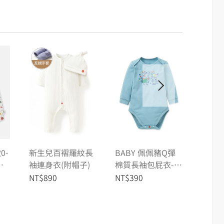
0-
新生兒百褶羅紋長
BABY 佩佩豬Q彈
新生
林
袖連身衣(附帽子)
棉質長袖包屁衣-搖
棉質蝴
滾佩佩豬&喬治
狗
NT$890
NT$390
NT$2