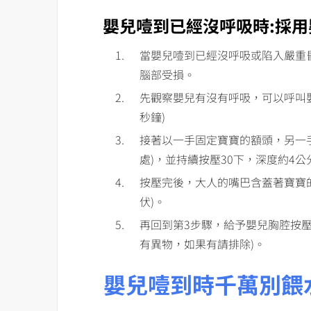
嬰兒噎到已經沒呼吸時:採用
當嬰兒噎到已經沒呼吸或陷入嚴重
腦部受損。
先觀察嬰兒有沒有呼吸，可以呼叫嬰
秒鐘)
接著以一手固定寶寶的額頭，另一
處)，並持續按壓30下，深度約4公
按壓完後，大人的嘴巴含蓋著寶寶
伏)。
再回到第3步驟，給予嬰兒胸腔按壓
有異物，如果有請排除)。
嬰兒噎到時千萬別餵