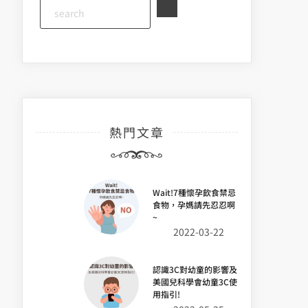
熱門文章
Wait!7種懷孕飲食禁忌
食物，孕媽請先忍忍啊
~
2022-03-22
認識3C對幼童的影響及
美國兒科學會幼童3C使
用指引!