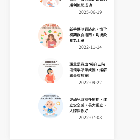
順利追奶成功
2025-06-19
新手媽咪看過來，懷孕
初期飲食指南，均衡飲
食為上策!
2022-11-14
頭暈是貧血?揭穿三階
段懷孕頭暈成因，緩解
頭暈有對策!
2022-09-22
嬰幼兒時期多擁抱，建
立安全感，長大獨立、
人際關係好
2022-07-08