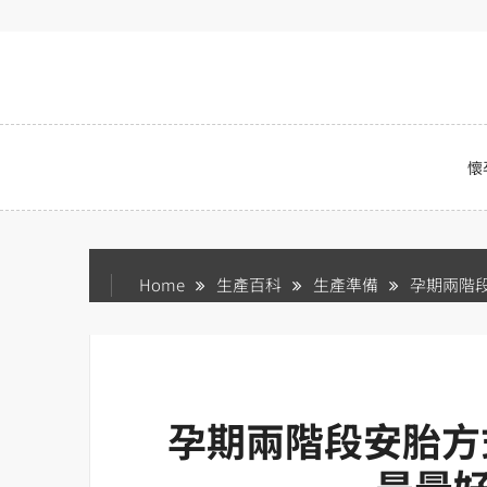
Skip
to
content
懷
Home
生產百科
生產準備
孕期兩階
孕期兩階段安胎方
是最好