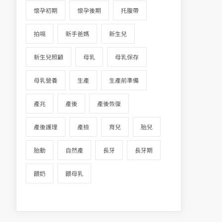
懷孕初期
懷孕後期
托腹帶
拍嗝
新手爸媽
新生兒
新生兒照顧
母乳
母乳保存
母乳營養
生產
生產前準備
產兆
產後
產後恢復
產後護理
產檢
育兒
胎兒
胎動
自然產
長牙
長牙期
餵奶
餵母乳