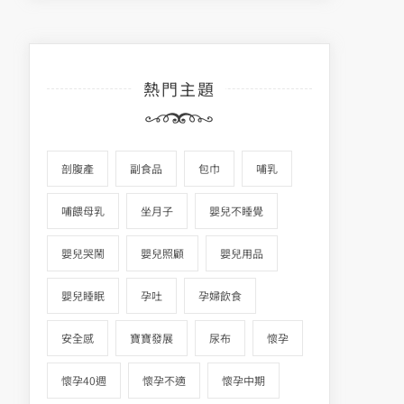
熱門主題
剖腹產
副食品
包巾
哺乳
哺餵母乳
坐月子
嬰兒不睡覺
嬰兒哭鬧
嬰兒照顧
嬰兒用品
嬰兒睡眠
孕吐
孕婦飲食
安全感
寶寶發展
尿布
懷孕
懷孕40週
懷孕不適
懷孕中期