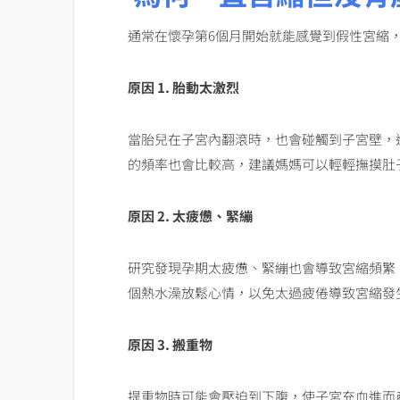
通常在懷孕第6個月開始就能感覺到假性宮縮
原因
1.
胎動太激烈
當胎兒在子宮內翻滾時，也會碰觸到子宮壁，
的頻率也會比較高，建議媽媽可以輕輕撫摸肚
原因
2.
太疲憊、緊繃
研究發現孕期太疲憊、緊繃也會導致宮縮頻繁
個熱水澡放鬆心情，以免太過疲倦導致宮縮發
原因
3.
搬重物
提重物時可能會壓迫到下腹，使子宮充血進而