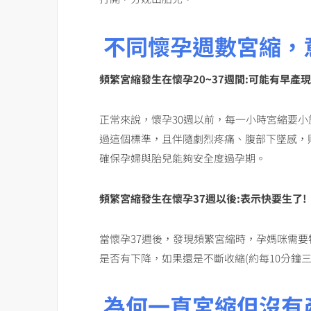
不同懷孕週數宮縮，
頻繁宮縮發生在懷孕
20~37
週間
:
可能有早產現
正常來說，懷孕30週以前，每一小時宮縮要小
過這個標準，且伴隨劇烈疼痛、腹部下墜感，
確保孕婦與胎兒能夠安全度過孕期。
頻繁宮縮發生在懷孕
37
週以後
:
表示快要生了
!
當懷孕37週後，發現頻繁宮縮時，孕媽咪需
是否有下降，如果還是不斷收縮(約每10分鐘
為何一直宮縮但沒有