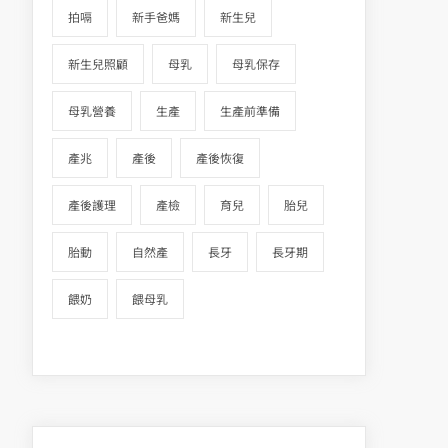
拍嗝
新手爸媽
新生兒
新生兒照顧
母乳
母乳保存
母乳營養
生產
生產前準備
產兆
產後
產後恢復
產後護理
產檢
育兒
胎兒
胎動
自然產
長牙
長牙期
餵奶
餵母乳