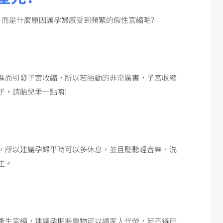
，而是什麼原因讓孕婦感受到頻繁的假性宮縮呢?
進而引發子宮收縮，所以若胎動的非常厲害，子宮收縮
子，請胎兒乖一點唷!
，所以建議孕婦平時可以多休息，並且聽聽輕音樂、洗
生。
產生宮縮，建議孕期搬重物可以請家人代勞，若不得已