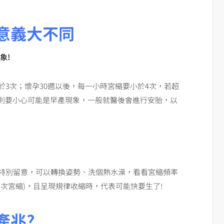
意義大不同
象
!
於3次；懷孕30週以後，每一小時宮縮要小於4次，若超
則要小心可能是早產現象，一般就醫後會進行安胎，以
要特別留意，可以轉換姿勢、洗個熱水澡，看看宮縮頻率
三次宮縮)，且呈現規律收縮時，代表可能快要生了!
產兆?