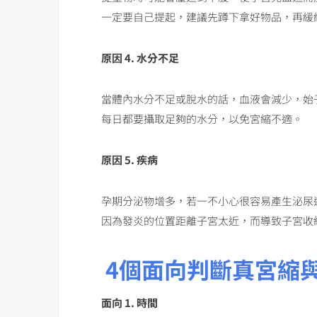
一定要自己提起，建議先蹲下拿好物品，再緩
原因
4.
水分不足
當體內水分不足或脫水的話，血液會減少，始
每日都要攝取足夠的水分，以免宮縮不適。
原因
5.
疾病
孕期分泌物增多，若一不小心很容易產生泌尿
因為發炎的位置距離子宮太近，而導致子宮收
4個面向判斷真宮縮
面向
1.
時間