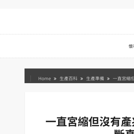
Skip
to
content
懷
Home
生產百科
生產準備
一直宮縮但
一直宮縮但沒有產
斷真