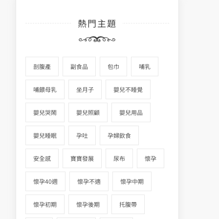
熱門主題
剖腹產
副食品
包巾
哺乳
哺餵母乳
坐月子
嬰兒不睡覺
嬰兒哭鬧
嬰兒照顧
嬰兒用品
嬰兒睡眠
孕吐
孕婦飲食
安全感
寶寶發展
尿布
懷孕
懷孕40週
懷孕不適
懷孕中期
懷孕初期
懷孕後期
托腹帶