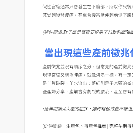
假性宮縮通常只會發生在下腹部，所以你只後
感受到後背痠痛，甚至會慢案延伸到前側下腹
(
延伸閱讀
:
肚子痛是寶寶要退房了
?3
點判斷陣
當出現這些產前徵兆
產前徵兆並沒有順序之分，但常見的產前徵兆
規律宮縮又稱為陣痛，就像海浪一樣，有一定
是羊膜破裂，羊水流出；落紅則是子宮頸的微
些產婦分享，產前會有劇烈的腰痠，甚至會有
(
延伸閱讀
:
4
大產兆症狀，讓妳輕鬆待產不被退
(延伸閱讀：
生產包、待產包推薦 | 完整孕期待