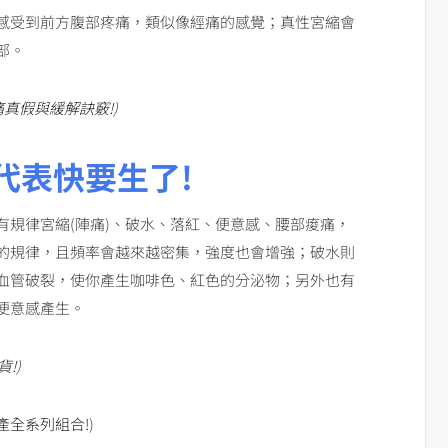
感受到前方腹部疼痛，類似像經痛的感覺；真性宮縮會
部。
痛真假與緩解訣竅
!
)
代表快要生了!
有規律宮縮(陣痛)、破水、落紅、便意感、腰部痠痛，
的規律，且頻率會越來越密集，強度也會增強；破水則
血管破裂，使你產生咖啡色、紅色的分泌物；另外也有
便意感產生。
貨
!
)
產全系列組合!
)