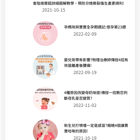
會陰按摩超詳細圖解教學，預防分娩撕裂傷生產更順利!
2021-10-15
孕媽咪與寶寶全孕期週記:懷孕第23週
2022-02-09
嬰兒背帶有影響?物理治療師傳授4招有
效遠離產後腰痛!
2022-09-19
4種原因改變母奶味道!傳授一招教您判
斷母乳是否變質?
2022-11-02
新生兒打噴嚏一定是感冒?揭曉4個讓寶
寶哈啾的原因!
2021-10-19