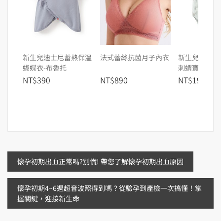
新生兒迪士尼蓄熱保溫
法式蕾絲抗菌月子內衣
新生兒Q彈棉
蝴蝶衣-布魯托
刺蝟寶寶
NT$390
NT$890
NT$199
文
懷孕初期出血正常嗎?別慌! 帶您了解懷孕初期出血原因
章
懷孕初期4~6週超音波照得到嗎？從驗孕到產檢一次搞懂！掌
握關鍵，迎接新生命
導