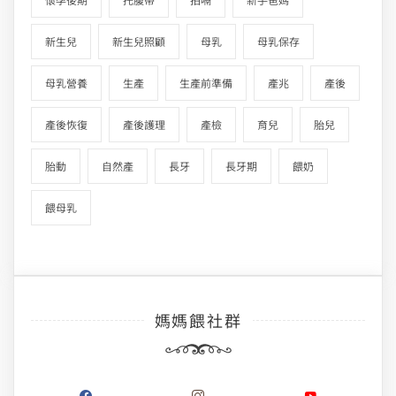
新生兒
新生兒照顧
母乳
母乳保存
母乳營養
生產
生產前準備
產兆
產後
產後恢復
產後護理
產檢
育兒
胎兒
胎動
自然產
長牙
長牙期
餵奶
餵母乳
媽媽餵社群