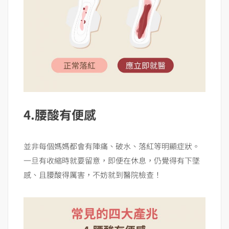
4.腰酸有便感
並非每個媽媽都會有陣痛、破水、落紅等明顯症狀。
一旦有收縮時就要留意，即便在休息，仍覺得有下墜
感、且腰酸得厲害，不妨就到醫院檢查！