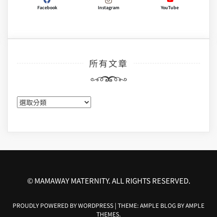
Facebook
Instagram
YouTube
所有文章
所
有
文
章
© MAMAWAY MATERNITY. ALL RIGHTS RESERVED.
PROUDLY POWERED BY WORDPRESS
|
THEME: AMPLE BLOG BY
AMPLE
THEMES
.