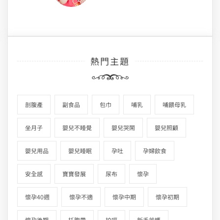
熱門主題
剖腹產
副食品
包巾
哺乳
哺餵母乳
坐月子
嬰兒不睡覺
嬰兒哭鬧
嬰兒照顧
嬰兒用品
嬰兒睡眠
孕吐
孕婦飲食
安全感
寶寶發展
尿布
懷孕
懷孕40週
懷孕不適
懷孕中期
懷孕初期
懷孕後期
托腹帶
拍嗝
新手爸媽