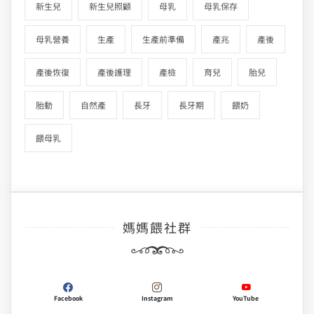
新生兒
新生兒照顧
母乳
母乳保存
母乳營養
生產
生產前準備
產兆
產後
產後恢復
產後護理
產檢
育兒
胎兒
胎動
自然產
長牙
長牙期
餵奶
餵母乳
媽媽餵社群
Facebook
Instagram
YouTube