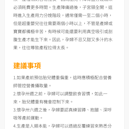
必須耗費更多時間。生產陣痛過後，子宮頸全開，這
時進入生產用力分娩階段，通常僅需一至二個小時，
但是超重嬰兒往往需要兩個小時以上，不管是產婦或
寶寶都備極辛苦，有時候可能還要利用真空吸引或剖
腹生產才能生下來。因此，孕婦不忌又甜又多汁的水
果，往往導致產程拉得太長。
建議事項
1.如果產前預估胎兒體重偏重，這時應積極配合營養
師管控營養攝取量。
2.懷孕卅週之前，孕婦可以調整飲食習慣，如此一
來，胎兒體重有機會控制下來。
3.懷孕卅六週之後，孕婦要認真練習蹲、抱腿、深呼
吸等產前運動。
4.生產是人類本能，孕婦可以透過反覆練習來熟悉分