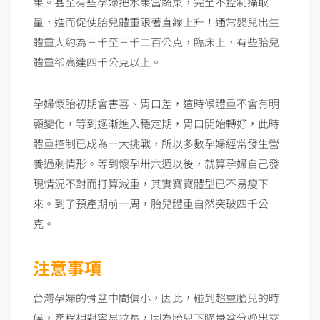
果。甚至有些孕婦把水果當蔬菜，完全不控制攝取
量，進而促使胎兒體重跟著直線上升！通常嬰兒出生
體重大約為三千至三千二百公克，臨床上，有些胎兒
體重卻高達四千公克以上。
孕婦懷胎初期會害喜、胃口差，這時候體重不會有明
顯變化，等到逐漸進入穩定期，胃口開始轉好，此時
體重控制已成為一大挑戰，所以多數孕婦經常發生營
養過剩情形。等到懷孕卅六週以後，就算孕婦自己發
現情況不對而打算減重，其實寶寶體型已不易瘦下
來。到了預產期前一周，胎兒體重自然突破四千公
克。
注意事項
台灣孕婦的骨盆中間偏小，因此，碰到超重胎兒的時
候，產程相對容易拉長，因為胎兒下降骨盆分娩出來