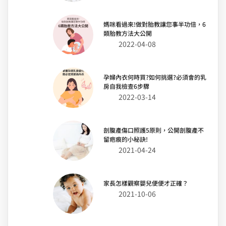
媽咪看過來!做對胎教讓您事半功倍，6
類胎教方法大公開
2022-04-08
孕婦內衣何時買?如何挑選?必須會的乳
房自我檢查6步驟
2022-03-14
剖腹產傷口照護5原則，公開剖腹產不
留疤痕的小秘訣!
2021-04-24
家長怎樣觀察嬰兒便便才正確？
2021-10-06