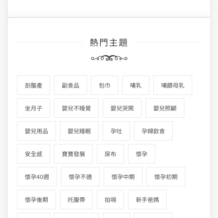
熱門主題
剖腹產
副食品
包巾
哺乳
哺餵母乳
坐月子
嬰兒不睡覺
嬰兒哭鬧
嬰兒照顧
嬰兒用品
嬰兒睡眠
孕吐
孕婦飲食
安全感
寶寶發展
尿布
懷孕
懷孕40週
懷孕不適
懷孕中期
懷孕初期
懷孕後期
托腹帶
拍嗝
新手爸媽