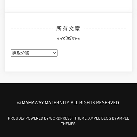
所有文章
所
有
文
章
© MAMAWAY MATERNITY. ALL RIGHTS RESERVED.
PROUDLY POWERED BY WORDPRESS
|
THEME: AMPLE BLOG BY
AMPLE
THEMES
.