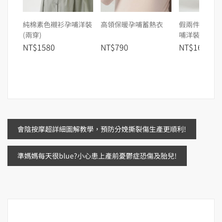
純棉素色襯衫孕哺洋裝
高領保暖孕哺蓄熱衣
假兩件式細肩
(兩穿)
哺洋裝
NT$1580
NT$790
NT$1680
文
會陰按摩超詳細圖解教學，預防分娩撕裂傷生產更順利!
章
準媽媽每天很blue?小心患上產前憂鬱症恐傷及胎兒!
導
覽