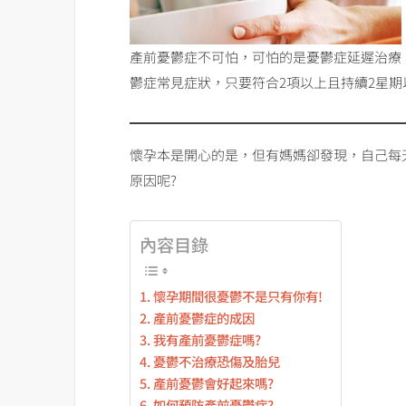
產前憂鬱症不可怕，可怕的是憂鬱症延遲治療
鬱症常見症狀，只要符合2項以上且持續2星期
懷孕本是開心的是，但有媽媽卻發現，自己每
原因呢?
內容目錄
懷孕期間很憂鬱不是只有你有!
產前憂鬱症的成因
我有產前憂鬱症嗎?
憂鬱不治療恐傷及胎兒
產前憂鬱會好起來嗎?
如何預防產前憂鬱症?