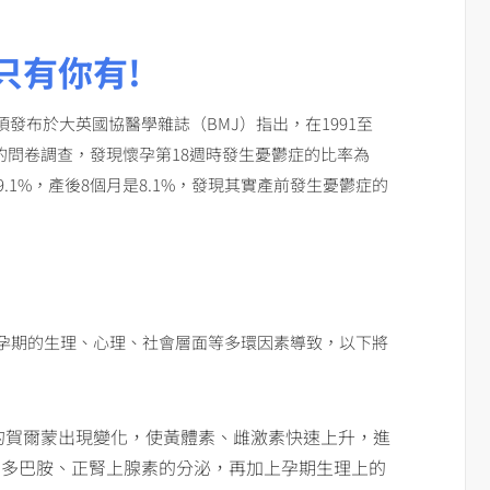
只有你有!
發布於大英國協醫學雜誌（BMJ）指出，在1991至
產前的問卷調查，發現懷孕第18週時發生憂鬱症的比率為
週是9.1%，產後8個月是8.1%，發現其實產前發生憂鬱症的
孕期的生理、心理、社會層面等多環因素導致，以下將
的賀爾蒙出現變化，使黃體素、雌激素快速上升，進
、多巴胺、正腎上腺素的分泌，再加上孕期生理上的