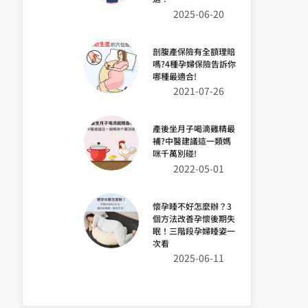
2025-06-20
剖腹產保險有全額理賠
嗎?4種孕婦保險告訴你
哪種最適合!
2021-07-26
產後坐月子喝滴雞精最
補?中醫建議這一類媽
咪千萬別碰!
2022-05-01
懷孕睡不好怎麼辦？3
個方法改善孕懷後期失
眠！三階段孕婦睡姿一
次看
2025-06-11