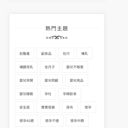
熱門主題
剖腹產
副食品
包巾
哺乳
哺餵母乳
坐月子
嬰兒不睡覺
嬰兒哭鬧
嬰兒照顧
嬰兒用品
嬰兒睡眠
孕吐
孕婦飲食
安全感
寶寶發展
尿布
懷孕
懷孕40週
懷孕不適
懷孕中期