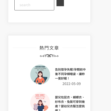
熱門文章
告別懷孕失眠!孕期前中
後不同孕婦睡姿，讓妳
一覺好眠！
2022-05-09
嬰兒包屁衣、蝴蝶衣、
紗布衣、兔裝可穿到幾
歲？嬰幼兒衣服怎麼挑
選？