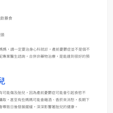
暴飲暴食
念頭
的媽媽，請一定要治身心科就診，產前憂鬱症並不是個不
配專業醫生諮詢，合併非藥物治療，是能達到很好的預
兒
有可能傷及胎兒，因為產前憂鬱症可能會引起食慾不
攝取，甚至有些媽媽可能會藉酒、香菸來消愁，長期下
會導致日後發展遲緩，深深影響著胎兒的健康。