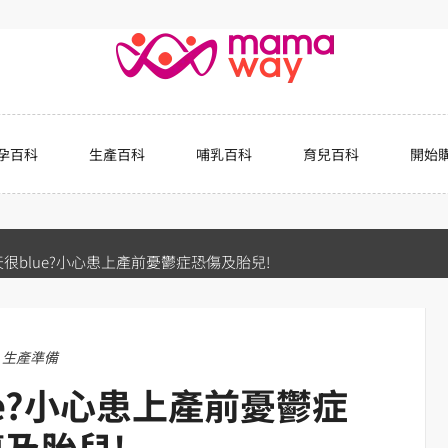
孕百科
生產百科
哺乳百科
育兒百科
開始
很blue?小心患上產前憂鬱症恐傷及胎兒!
生產準備
e?小心患上產前憂鬱症
及胎兒!