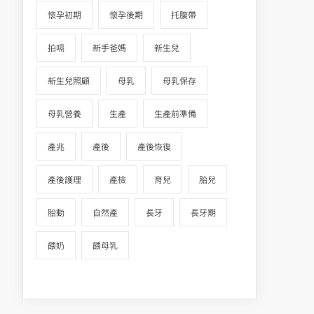
懷孕初期
懷孕後期
托腹帶
拍嗝
新手爸媽
新生兒
新生兒照顧
母乳
母乳保存
母乳營養
生產
生產前準備
產兆
產後
產後恢復
產後護理
產檢
育兒
胎兒
胎動
自然產
長牙
長牙期
餵奶
餵母乳