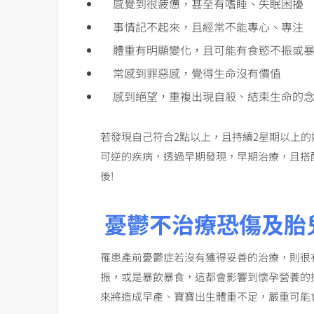
感覺到很疲憊，甚至有嗜睡、失眠困擾
事情記不起來，且經常不能專心、專注
體重有明顯變化，且可能有食慾不振或
常感到罪惡感，覺得生命沒有價值
感到絕望，重複出現自殺、結束生命的
若發現自己符合2點以上，且持續2星期以上
可逆的疾病，透過早期發現，早期治療，且搭
後!
憂鬱不治療恐傷及胎
罹患產前憂鬱症若沒有獲得妥善的治療，則很
振，或是暴飲暴食，這都會影響到懷孕營養的
來將造成早產、寶寶出生體重不足，嚴重可能