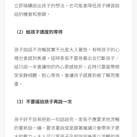
立即接續說出孩子的想法，也可能會降低孩子練習說
話的機會和意願。
（2）給孩子適度的等待
孩子說話不流暢其實不光是大人著急，有時孩子的心
裡也會感到焦慮。這時家長不要急著出言打斷孩子，
話只說一半會讓他的內心更感挫折。此時只要面帶微
笑安靜傾聽、耐心等待，會讓孩子感覺到被了解而尊
重。
（3）不要逼迫孩子再說一次
孩子好不容易把前一句話說完，家長不應要求他流暢
的重新說一遍，要求重說或是跟著複誦只會帶來子更
大的壓力。大人可以等孩子全部說完後再以流暢的語