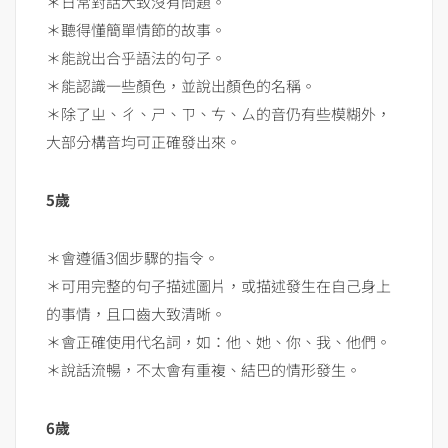
＊日常對話大致沒有問題。
＊聽得懂簡單情節的故事。
＊能說出合乎語法的句子。
＊能認識一些顏色，並說出顏色的名稱。
＊除了ㄓ、ㄔ、ㄕ、ㄗ、ㄘ、ㄙ的音仍有些模糊外，
大部分構音均可正確發出來。
5歲
＊會遵循3個步驟的指令。
＊可用完整的句子描述圖片，或描述發生在自己身上
的事情，且口齒大致清晰。
＊會正確使用代名詞，如：他、她、你、我、他們。
＊說話流暢，不太會有重複、結巴的情形發生。
6歲