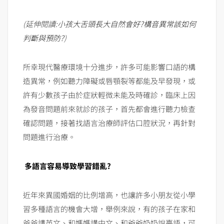
(延伸閱讀:
小孩大舌頭長大自然會好?構音異常該如何
判斷與預防?
)
所幸現代醫療環境十分進步，許多可能影響口語的構
造異常，例如聽力障礙或唇顎裂等都能及早發現，或
許有少數孩子由於症狀輕微未能及時確診，臨床上因
為發音問題前來就診的孩子，首先都會進行聽力檢查
確認問題，接著找語言治療師評估口腔狀況，再針對
問題進行治療。
多語言容易導致學習錯亂?
近年來異國婚姻的比例增高，也讓許多小朋友從小學
習多種語言的機會大增，舉例來說，有的孩子在家和
爸爸講英文、和媽媽講中文、和爺爺奶奶說臺語，可