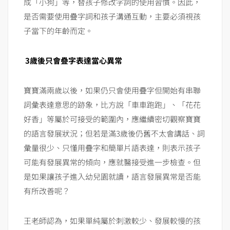
成「小狗」等，替孩子修改字詞的使用習慣。因此，
是否需要使用疊字詞和孩子溝通互動，主要必須視孩
子當下的年齡而定。
3歲後只會疊字表達當心異常
寶寶滿兩歲以後，如果仍只會使用疊字但開始有串聯
詞彙表達意思的跡象，比方說「車車跑跑」、「花花
好香」等屬於可接受的範圍內，應繼續密切觀察寶寶
的語言發展狀況；但若是滿3歲後仍舊不太會講話、詞
彙量很少、只懂用疊字和簡單片語表達，則表示孩子
可能有發展異常的傾向，應就醫接受進一步檢查。但
是如果讓孩子進入幼兒園就讀，語言發展異常是否能
有所改善呢？
王老師認為，如果單純屬於刺激較少、發展較慢的孩