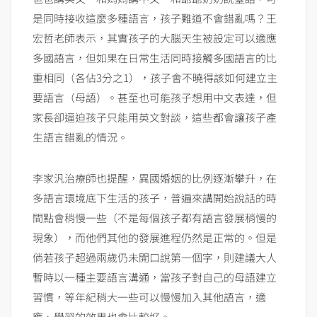
是同時接收這麼多種語言，孩子難道不會錯亂嗎？王
宏哲老師表示，其實孩子的大腦天生被設定可以適應
多國語言，但如果在日常生活同時接觸多國語言的比
重相同（各佔3分之1），孩子會不曉得該如何建立主
要語言（母語）。甚至也可能孩子想用中文表達，但
家長卻逼迫孩子只能用英文對談，這些都會讓孩子產
生語言錯亂的情況。
李家汎治療師也提醒，異國婚姻的比例逐漸攀升，在
多語言環境底下生活的孩子，普遍來講開始說話的時
間點會稍慢一些（不是每個孩子都有語言發展稍慢的
現象），而他們其他的發展進程仍然是正常的。但是
倘若孩子超過兩歲仍未開口說第一個字，則建議大人
暫時以一種主要語言溝通，當孩子對自己的母語建立
習慣，等年紀稍大一些可以慢慢加入其他語言，適
應、學習的效果也會比較好。