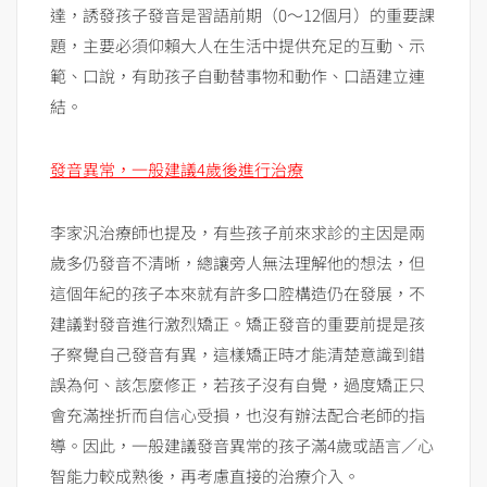
達，誘發孩子發音是習語前期（0～12個月）的重要課
題，主要必須仰賴大人在生活中提供充足的互動、示
範、口說，有助孩子自動替事物和動作、口語建立連
結。
發音異常，一般建議4歲後進行治療
李家汎治療師也提及，有些孩子前來求診的主因是兩
歲多仍發音不清晰，總讓旁人無法理解他的想法，但
這個年紀的孩子本來就有許多口腔構造仍在發展，不
建議對發音進行激烈矯正。矯正發音的重要前提是孩
子察覺自己發音有異，這樣矯正時才能清楚意識到錯
誤為何、該怎麼修正，若孩子沒有自覺，過度矯正只
會充滿挫折而自信心受損，也沒有辦法配合老師的指
導。因此，一般建議發音異常的孩子滿4歲或語言／心
智能力較成熟後，再考慮直接的治療介入。