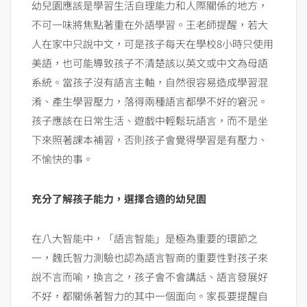
幼兒園應該是學習生活自理能力和人際關係的地方，
不可一味將焦點著重在外語學習。王老師提醒，若大
人在家中只說中文，可是孩子每天在學校8小時只使用
美語，也可能導致孩子不清楚該以英文或中文為母語
系統。當孩子沒有語言主軸，自然很容易造成學習混
淆、產生學習壓力，落得兩種語言都學不好的窘況。
孩子應該在日常生活、遊戲中輕鬆玩語言，而不是坐
下來照著課本補習，否則孩子會覺得學習是有壓力、
不愉快的事。
充分了解孩子能力，選擇合適的幼兒園
在八大智能中，「語言智能」是極為重要的環節之
一，魏氏智力測驗也認為語言智商的重要性對孩子來
說不言而喻，換言之，孩子會不會講話、語言發展好
不好，都關係著智力的其中一個面向。家長要提醒自