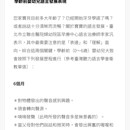
學齡前嬰幼兒語言發展表現
您家寶貝目前多大年齡了？已經開始牙牙學語了嗎？
或者說話十分清晰而流暢？關於寶寶的語言發展，臺
北市立聯合醫院婦幼院區早療中心語言治療師李家汎
表示，其中最需要注意的是「表達」和「理解」面
向，綜合這兩個關鍵，學齡前（0～6歲）嬰幼兒大致
會按照下列發展歷程進行（參考臺灣聽力語言學會衛
教單張）：
6個月
＊對物體發出的聲音感到興趣。
＊頭會轉向聲源。
＊喃喃發聲（此時所發的聲音多是無意義的）。
＊當父母對他們說話和微笑時，會發出興奮的喔喔和