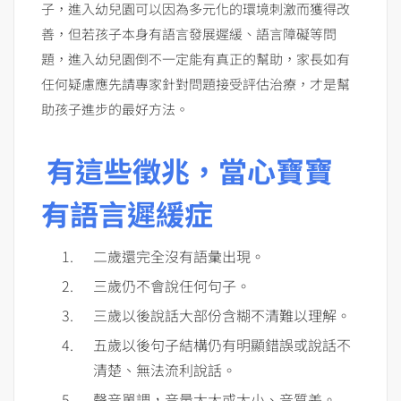
子，進入幼兒園可以因為多元化的環境刺激而獲得改
善，但若孩子本身有語言發展遲緩、語言障礙等問
題，進入幼兒園倒不一定能有真正的幫助，家長如有
任何疑慮應先請專家針對問題接受評估治療，才是幫
助孩子進步的最好方法。
有這些徵兆，當心寶寶
有語言遲緩症
二歲還完全沒有語彙出現。
三歲仍不會說任何句子。
三歲以後說話大部份含糊不清難以理解。
五歲以後句子結構仍有明顯錯誤或說話不
清楚、無法流利說話。
聲音單調，音量太大或太小、音質差。