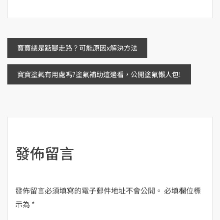
文
寶寶總是踮腳走路？可能原因x解決方法
章
寶寶塗氟有用處嗎?塗氟補助這邊看，公開塗氟懶人包!
導
覽
發佈留言
發佈留言必須填寫的電子郵件地址不會公開。
必填欄位標
示為
*