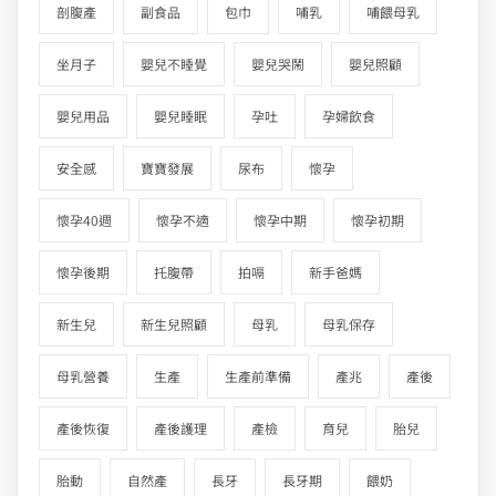
剖腹產
副食品
包巾
哺乳
哺餵母乳
坐月子
嬰兒不睡覺
嬰兒哭鬧
嬰兒照顧
嬰兒用品
嬰兒睡眠
孕吐
孕婦飲食
安全感
寶寶發展
尿布
懷孕
懷孕40週
懷孕不適
懷孕中期
懷孕初期
懷孕後期
托腹帶
拍嗝
新手爸媽
新生兒
新生兒照顧
母乳
母乳保存
母乳營養
生產
生產前準備
產兆
產後
產後恢復
產後護理
產檢
育兒
胎兒
胎動
自然產
長牙
長牙期
餵奶