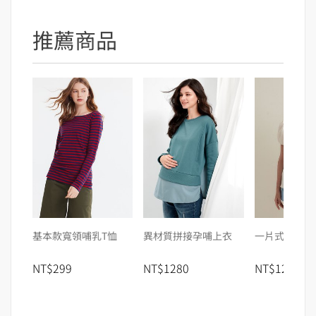
推薦商品
基本款寬領哺乳T恤
異材質拼接孕哺上衣
一片式牛仔孕
NT$299
NT$1280
NT$1280