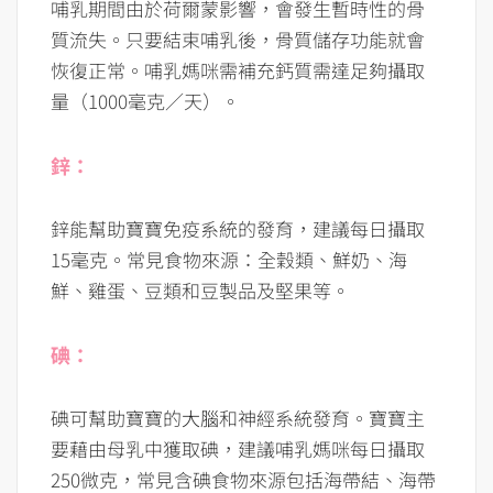
哺乳期間由於荷爾蒙影響，會發生暫時性的骨
質流失。只要結束哺乳後，骨質儲存功能就會
恢復正常。哺乳媽咪需補充鈣質需達足夠攝取
量（1000毫克／天）。
鋅：
鋅能幫助寶寶免疫系統的發育，建議每日攝取
15毫克。常見食物來源：全穀類、鮮奶、海
鮮、雞蛋、豆類和豆製品及堅果等。
碘：
碘可幫助寶寶的
大腦
和神經系統發育。寶寶主
要藉由母乳中獲取碘，建議哺乳媽咪每日攝取
250微克，常見含碘食物來源包括海帶結、海帶