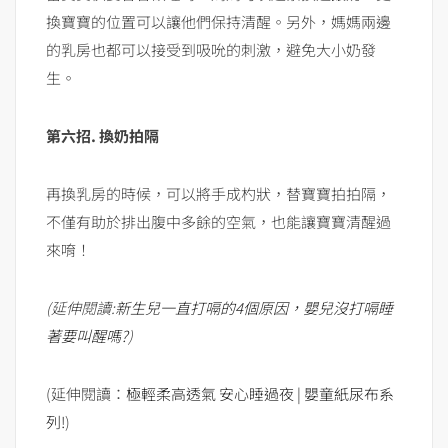
換寶寶的位置可以讓他們保持清醒。另外，媽媽兩邊
的乳房也都可以接受到吸吮的刺激，避免大小奶發
生。
第六招
.
換奶拍隔
再換乳房的時候，可以將手成杓狀，替寶寶拍拍隔，
不僅有助於排出腹中多餘的空氣，也能讓寶寶清醒過
來唷！
(
延伸閱讀
:
新生兒一直打嗝的
4
個原因，嬰兒沒打嗝睡
著要叫醒嗎
?
)
(延伸閱讀：
極輕柔高透氣 安心睡過夜 | 嬰童紙尿布系
列!
)