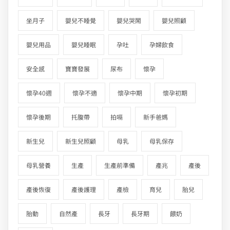
坐月子
嬰兒不睡覺
嬰兒哭鬧
嬰兒照顧
嬰兒用品
嬰兒睡眠
孕吐
孕婦飲食
安全感
寶寶發展
尿布
懷孕
懷孕40週
懷孕不適
懷孕中期
懷孕初期
懷孕後期
托腹帶
拍嗝
新手爸媽
新生兒
新生兒照顧
母乳
母乳保存
母乳營養
生產
生產前準備
產兆
產後
產後恢復
產後護理
產檢
育兒
胎兒
胎動
自然產
長牙
長牙期
餵奶