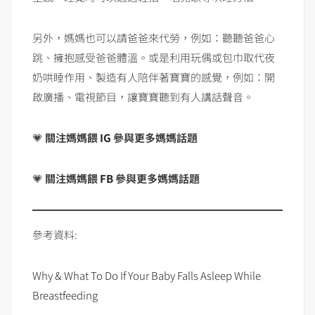
另外，媽媽也可以請爸爸來代勞，例如：聽聽爸爸心
跳、擁抱感受爸爸體溫。或是利用玩偶或包巾取代夜
奶哄睡作用、製造有人陪伴著寶寶的感覺，例如：開
啟廣播、電視節目，讓寶寶聽到有人講話聲音。
💗
關注媽媽餵
IG
參與更多媽媽話題
💗
關注媽媽餵
FB
參與更多媽媽話題
參考資料:
Why & What To Do If Your Baby Falls Asleep While
Breastfeeding