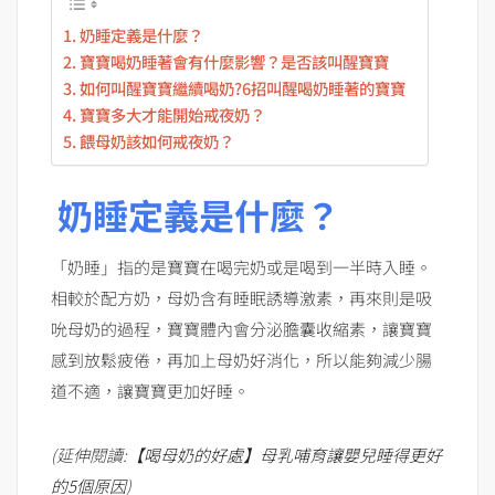
奶睡定義是什麼？
寶寶喝奶睡著會有什麼影響？是否該叫醒寶寶
如何叫醒寶寶繼續喝奶?6招叫醒喝奶睡著的寶寶
寶寶多大才能開始戒夜奶？
餵母奶該如何戒夜奶？
奶睡定義是什麼？
「奶睡」指的是寶寶在喝完奶或是喝到一半時入睡。
相較於配方奶，母奶含有睡眠誘導激素，再來則是吸
吮母奶的過程，寶寶體內會分泌膽囊收縮素，讓寶寶
感到放鬆疲倦，再加上母奶好消化，所以能夠減少腸
道不適，讓寶寶更加好睡。
(
延伸閱讀
:
【喝母奶的好處】母乳哺育讓嬰兒睡得更好
的
5
個原因
)