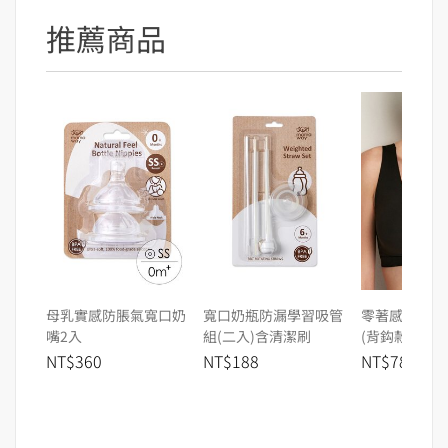
推薦商品
母乳實感防脹氣寬口奶
寬口奶瓶防漏學習吸管
零著感無痕月
嘴2入
組(二入)含清潔刷
(背鈎款)
NT$360
NT$188
NT$780