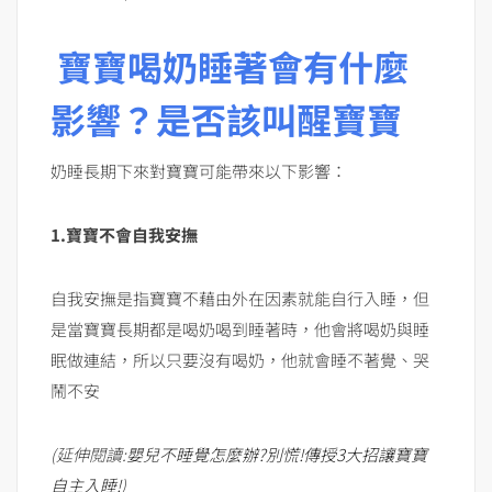
寶寶喝奶睡著會有什麼
影響？是否該叫醒寶寶
奶睡長期下來對寶寶可能帶來以下影響：
1.
寶寶不會自我安撫
自我安撫是指寶寶不藉由外在因素就能自行入睡，但
是當寶寶長期都是喝奶喝到睡著時，他會將喝奶與睡
眠做連結，所以只要沒有喝奶，他就會睡不著覺、哭
鬧不安
(
延伸閱讀
:
嬰兒不睡覺怎麼辦
?
別慌
!
傳授
3
大招讓寶寶
自主入睡
!
)