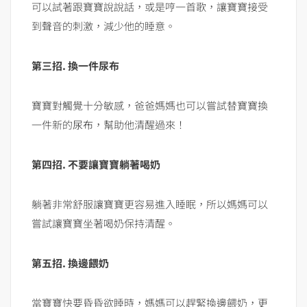
可以試著跟寶寶說說話，或是哼一首歌，讓寶寶接受
到聲音的刺激，減少他的睡意。
第三招
.
換一件尿布
寶寶對觸覺十分敏感，爸爸媽媽也可以嘗試替寶寶換
一件新的
尿布
，幫助他清醒過來！
第四招
.
不要讓寶寶躺著喝奶
躺著非常舒服讓寶寶更容易進入睡眠，所以媽媽可以
嘗試讓寶寶坐著喝奶保持清醒。
第五招
.
換邊餵奶
當寶寶快要昏昏欲睡時，媽媽可以趕緊換邊餵奶，更