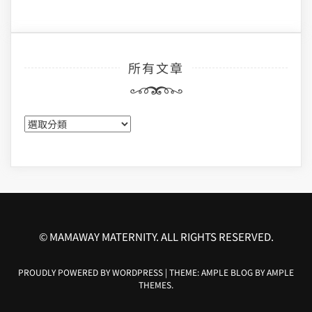
所有文章
所
有
文
章
© MAMAWAY MATERNITY. ALL RIGHTS RESERVED.
PROUDLY POWERED BY WORDPRESS
|
THEME: AMPLE BLOG BY
AMPLE
THEMES
.