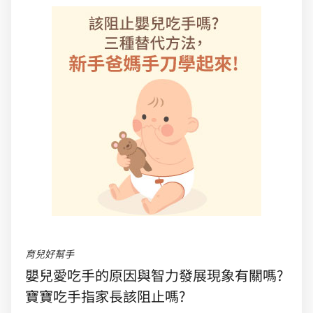
育兒好幫手
嬰兒愛吃手的原因與智力發展現象有關嗎?
寶寶吃手指家長該阻止嗎?