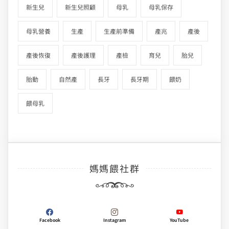
新生兒
新生兒照顧
母乳
母乳保存
母乳營養
生產
生產前準備
產兆
產後
產後恢復
產後護理
產檢
育兒
胎兒
胎動
自然產
長牙
長牙期
餵奶
餵母乳
媽媽餵社群
Facebook
Instagram
YouTube