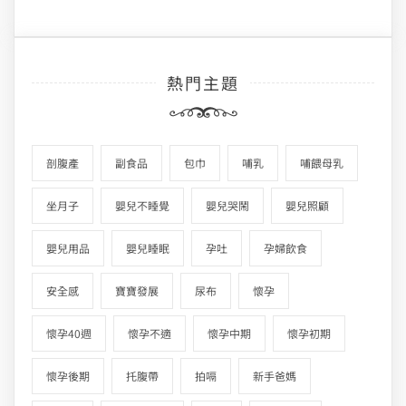
熱門主題
剖腹產
副食品
包巾
哺乳
哺餵母乳
坐月子
嬰兒不睡覺
嬰兒哭鬧
嬰兒照顧
嬰兒用品
嬰兒睡眠
孕吐
孕婦飲食
安全感
寶寶發展
尿布
懷孕
懷孕40週
懷孕不適
懷孕中期
懷孕初期
懷孕後期
托腹帶
拍嗝
新手爸媽