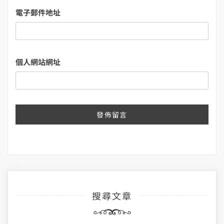
電子郵件地址
個人網站網址
搜尋文章