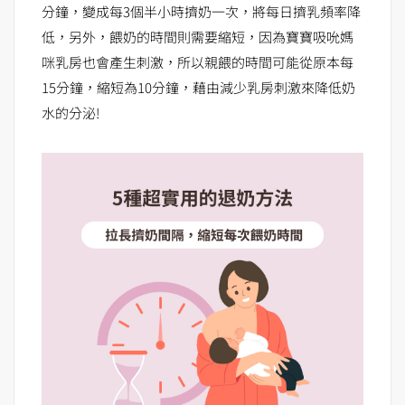
分鐘，變成每3個半小時擠奶一次，將每日擠乳頻率降
低，另外，餵奶的時間則需要縮短，因為寶寶吸吮媽
咪乳房也會產生刺激，所以親餵的時間可能從原本每
15分鐘，縮短為10分鐘，藉由減少乳房刺激來降低奶
水的分泌!