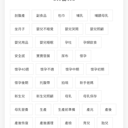
剖腹產
副食品
包巾
哺乳
哺餵母乳
坐月子
嬰兒不睡覺
嬰兒哭鬧
嬰兒照顧
嬰兒用品
嬰兒睡眠
孕吐
孕婦飲食
安全感
寶寶發展
尿布
懷孕
懷孕40週
懷孕不適
懷孕中期
懷孕初期
懷孕後期
托腹帶
拍嗝
新手爸媽
新生兒
新生兒照顧
母乳
母乳保存
母乳營養
生產
生產前準備
產兆
產後
產後恢復
產後護理
產檢
育兒
胎兒