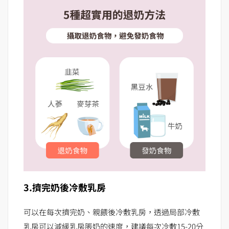
3.擠完奶後冷敷乳房
可以在每次擠完奶、親餵後冷敷乳房，透過局部冷敷
乳房可以減緩乳房脹奶的速度，建議每次冷敷15-20分