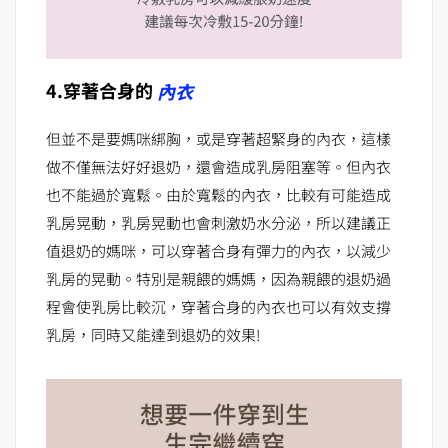
4.穿著合身的
內衣
但並不是要媽咪綁胸，或是穿著超緊身的內衣，這樣
做不僅無法好好退奶，還會造成乳房阻塞等。但內衣
也不能過於寬鬆。由於寬鬆的內衣，比較有可能造成
乳房晃動，乳房晃動也會刺激奶水分泌，所以建議正
值退奶的媽咪，可以穿著合身有彈力的內衣，以減少
乳房的晃動。特別是親餵的媽媽，因為親餵的退奶過
程會使乳房比較沉，穿著合身的內衣也可以有效支撐
乳房，同時又能達到退奶的效果!