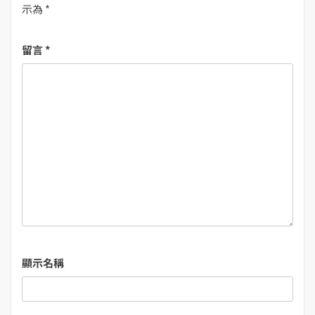
示為
*
留言
*
顯示名稱