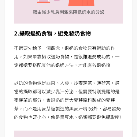
2.攝取退奶食物，避免發奶食物
不過要先給予一個觀念，退奶的食物只有輔助的作
用，如果單靠攝取退奶食物，是很難退奶成功的，一
定都還要搭配其他的退奶方法，才能有效退奶唷!
退奶的食物像是韭菜、人蔘、炒麥芽茶、薄荷茶，適
當的攝取都可以減少乳汁分泌，但需要特別提醒的是
麥芽茶的部分，會退奶的是大麥芽原料製成的麥芽
茶，而不是用麥芽糖製造的黑麥汁唷!另外，容易發奶
的食物也要小心，像是黑豆水、奶類都要避免攝取唷!