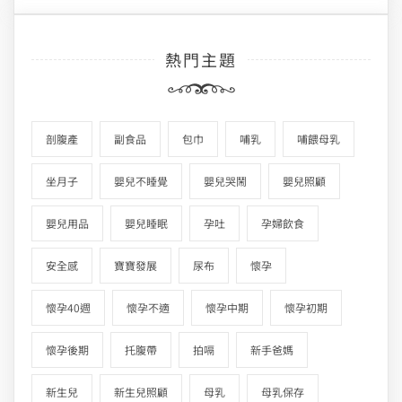
熱門主題
剖腹產
副食品
包巾
哺乳
哺餵母乳
坐月子
嬰兒不睡覺
嬰兒哭鬧
嬰兒照顧
嬰兒用品
嬰兒睡眠
孕吐
孕婦飲食
安全感
寶寶發展
尿布
懷孕
懷孕40週
懷孕不適
懷孕中期
懷孕初期
懷孕後期
托腹帶
拍嗝
新手爸媽
新生兒
新生兒照顧
母乳
母乳保存