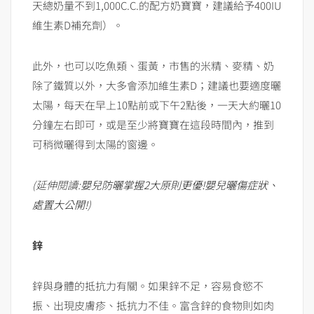
天總奶量不到1,000C.C.的配方奶寶寶，建議給予400IU
維生素D補充劑）。
此外，也可以吃魚類、蛋黃，市售的米精、麥精、奶
除了鐵質以外，大多會添加維生素D；建議也要適度曬
太陽，每天在早上10點前或下午2點後，一天大約曬10
分鐘左右即可，或是至少將寶寶在這段時間內，推到
可稍微曬得到太陽的窗邊。
(延伸閱讀:
嬰兒防曬掌握2大原則更優!嬰兒曬傷症狀、
處置大公開!
)
鋅
鋅與身體的抵抗力有關。如果鋅不足，容易食慾不
振、出現皮膚疹、抵抗力不佳。富含鋅的食物則如肉