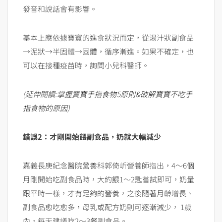
發音和說話會有影響。
基本上應依據寶寶的進食狀況而定，從湯汁狀副食品
→泥狀→半固體→固體，循序漸進。如果不確定，也
可以在接種疫苗時，詢問小兒科醫師。
(延伸閱讀:
掌握寶寶手指食物5原則&破解寶寶不吃手
指食物的原因
)
錯誤2：才剛開始餵副食品，奶就大幅減少
嘉義長庚紀念醫院營養科郭倚岓營養師指出，4～6個
月剛開始吃副食品時，大約餵1～2匙嘗試即可，奶量
跟平時一樣，才有足夠的營養，之後隨著月齡增長、
副食品愈吃愈多，母乳或配方奶則可逐漸減少， 1歲
內，每天建議吃2～3餐副食品。