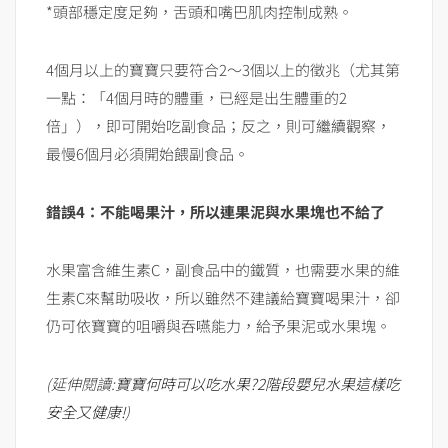
*頭部穩定度足夠，舌頭和嘴巴肌肉控制成熟。
4個月以上的寶寶只要符合2～3個以上的徵兆（尤其第
一點：「4個月時的體重，已經是出生體重的2
倍」），即可開始吃副食品；反之，則可繼續觀察，
最慢6個月必須開始餵副食品。
錯誤4：不能喝果汁，所以連果泥與水果塊也不給了
水果富含維生素C，副食品中的鐵質，也需要水果的維
生素C來幫助吸收，所以雖然不建議給寶寶喝果汁，卻
仍可依寶寶的咀嚼與吞嚥能力，給予果泥或水果塊。
(延伸閱讀:
寶寶何時可以吃水果?2階段嬰兒水果這樣吃
安全又健康!
)