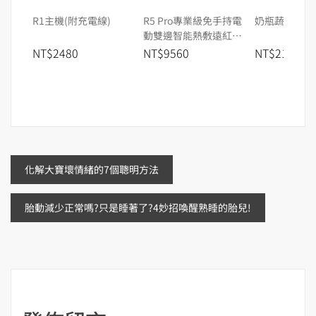
R1主機(附充電線)
R5 Pro專業級免手持電
奶瓶蔬果洗潔
動雙邊智能熱敷遠紅外
線吸乳器
NT$2480
NT$9560
NT$215
文
化解大寶壞情緒的7個聰明方法
章
胎動減少正常嗎?只是睡著了?4妙招喚醒熟睡的胎兒!
導
覽