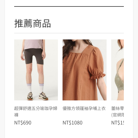
推薦商品
超彈舒適五分瑜珈孕婦
優雅方領蓬袖孕哺上衣
蕾絲零著感哺
褲
(官網限定)
NT$690
NT$1080
NT$1580