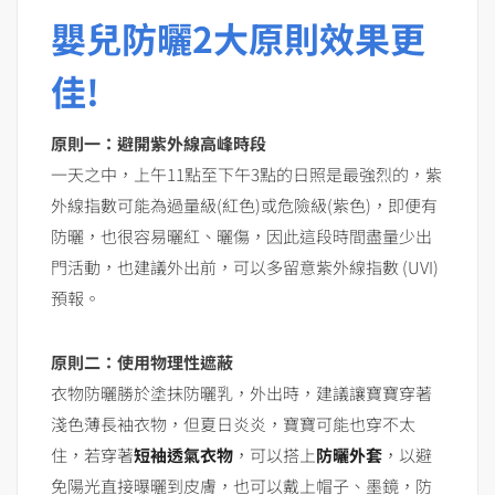
嬰兒防曬2大原則
效果更
佳!
原則一：避開紫外線高峰時段
一天之中，上午11點至下午3點的日照是最強烈的，紫
外線指數可能為過量級(紅色)或危險級(紫色)，即便有
防曬，也很容易曬紅、曬傷，因此這段時間盡量少出
門活動，也建議外出前，可以多留意紫外線指數 (UVI)
預報。
原則二：使用物理性遮蔽
衣物防曬勝於塗抹防曬乳，外出時，建議讓寶寶穿著
淺色薄長袖衣物，但夏日炎炎，寶寶可能也穿不太
住，若穿著
短袖透氣衣物
，可以搭上
防曬外套
，以避
免陽光直接曝曬到皮膚，也可以戴上帽子、墨鏡，防