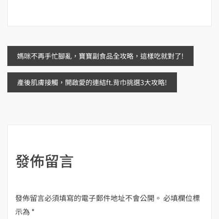
文
媽咪不再手忙腳亂，寶寶副食品全攻略，這樣吃就對了!
章
產後肌膚接觸，開啟愛的連結ft.背巾挑選3大攻略!
導
覽
發佈留言
發佈留言必須填寫的電子郵件地址不會公開。
必填欄位標
示為
*