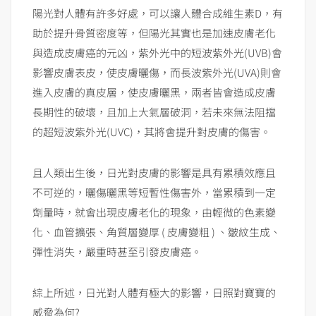
陽光對人體有許多好處，可以讓人體合成維生素D，有
助於提升骨質密度等，但陽光其實也是加速皮膚老化
與造成皮膚癌的元凶，紫外光中的短波紫外光(UVB)會
影響皮膚表皮，使皮膚曬傷，而長波紫外光(UVA)則會
進入皮膚的真皮層，使皮膚曬黑，兩者皆會造成皮膚
長期性的破壞，且加上大氣層破洞，若未來無法阻擋
的超短波紫外光(UVC)，其將會提升對皮膚的傷害。
且人類出生後，日光對皮膚的影響是具有累積效應且
不可逆的，曬傷曬黑等短暫性傷害外，當累積到一定
劑量時，就會出現皮膚老化的現象，由輕微的色素變
化、血管擴張、角質層變厚 ( 皮膚變粗 ) 、皺紋生成、
彈性消失，嚴重時甚至引發皮膚癌。
綜上所述，日光對人體有極大的影響，日照對寶寶的
威脅為何?