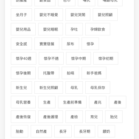
坐月子
嬰兒不睡覺
嬰兒哭鬧
嬰兒照顧
嬰兒用品
嬰兒睡眠
孕吐
孕婦飲食
安全感
寶寶發展
尿布
懷孕
懷孕40週
懷孕不適
懷孕中期
懷孕初期
懷孕後期
托腹帶
拍嗝
新手爸媽
新生兒
新生兒照顧
母乳
母乳保存
母乳營養
生產
生產前準備
產兆
產後
產後恢復
產後護理
產檢
育兒
胎兒
胎動
自然產
長牙
長牙期
餵奶