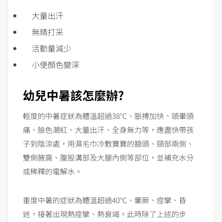
大量出汗
無精打采
活動量減少
小便顏色變深
幼兒中暑該怎麼辦?
輕度的中暑症狀為體溫超過38°C、脈搏加快、頭暈頭
痛、臉色潮紅、大量出汗、全身無力等，應盡快帶孩
子到陰涼處，用濕毛巾冷敷寶寶的額頭、頸部兩側、
雙側腋窩、腹股溝部及大腿內側等部位，並補充水分
或稀釋的電解水。
重度中暑的症狀為體溫超過40°C、暈厥、痙攣、昏
迷，接著出現熱痙攣、熱衰竭。此時除了上述的步