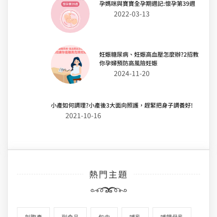
孕媽咪與寶寶全孕期週記:懷孕第39週
2022-03-13
妊娠糖尿病、妊娠高血壓怎麼辦?2招教
你孕婦預防高風險妊娠
2024-11-20
小產如何調理?小產後3大面向照護，趕緊把身子調養好!
2021-10-16
熱門主題
剖腹產
副食品
包巾
哺乳
哺餵母乳