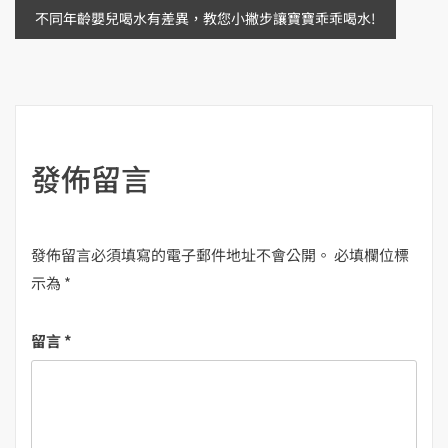
章
不同年齡嬰兒喝水有差異，教您小撇步讓寶寶乖乖喝水!
導
覽
發佈留言
發佈留言必須填寫的電子郵件地址不會公開。
必填欄位標
示為
*
留言
*