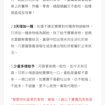
桌上的薯條、炸雞、零食、過甜過鹹又不能吃，這樣
易造成反效果！
2.
3天增加一種
：在還不確定寶寶對何種食物過敏時，
只添加一種食物做為開始，除了給予寶寶食物，爸媽
也要觀察寶寶狀況，糞便中如出現未完全消化的食
物，只要腹脹腹瀉嘔吐或皮膚出現紅疹都屬於正常狀
況。
3.
少量多樣給予
：可跟著爸媽一起吃，如今天有豆
腐，可剪小塊直接給寶寶吃一口，重點是量都不要
多，一兩口就好，如寶寶不喜歡吐出來，也不勉強；
不追多，不過量，更不心急想一餐取代喝奶。
*需要特別留意的食物：蜂蜜，1 歲以下寶寶因為免疫