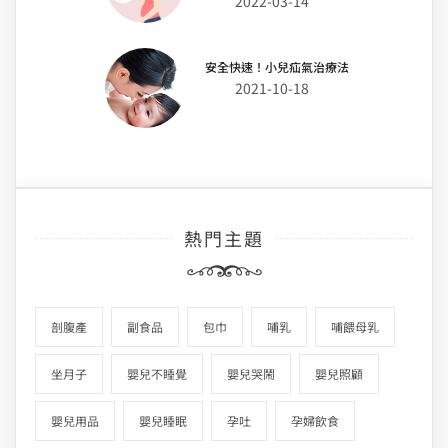
2022-03-14
安全快速！小兒疝氣治療法
2021-10-18
熱門主題
剖腹產
副食品
包巾
哺乳
哺餵母乳
坐月子
嬰兒不睡覺
嬰兒哭鬧
嬰兒照顧
嬰兒用品
嬰兒睡眠
孕吐
孕婦飲食