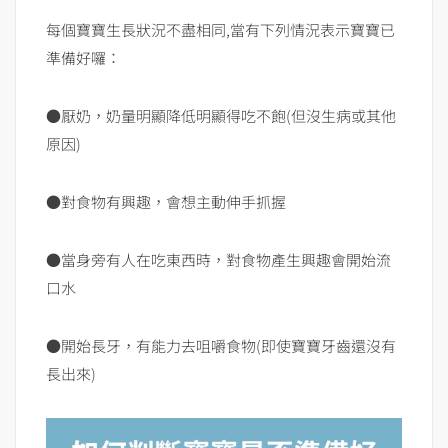
每個寶寶生長狀況不盡相同,當有下列情況表示寶寶已
準備好囉：
●厭奶，奶量明顯降低明顯得吃不飽(但沒生病或其他
原因)
●對食物有興趣，會想主動伸手抓握
●當身旁有人在吃東西時，對食物產生興趣會開始流
口水
●開始長牙，有能力去咀嚼食物(即使寶寶牙齒還沒有
長出來)