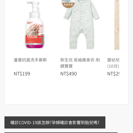
蘆薈抗菌洗手慕斯
新生兒 長袖連身衣-刺
嬰幼兒Q彈棉
蝟寶寶
(10分)-笑臉
NT$199
NT$490
NT$290
文
確診COVID-19該怎辦?孕婦確診會影響到胎兒嗎?