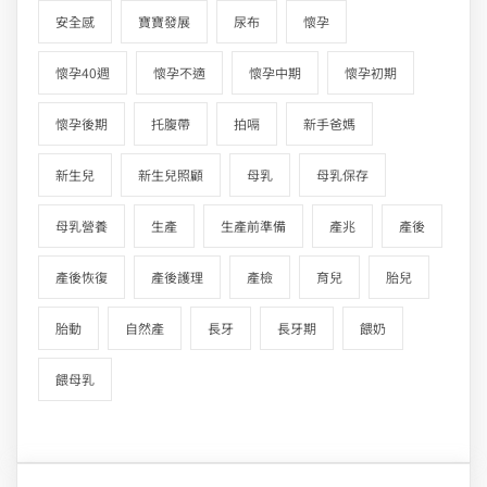
安全感
寶寶發展
尿布
懷孕
懷孕40週
懷孕不適
懷孕中期
懷孕初期
懷孕後期
托腹帶
拍嗝
新手爸媽
新生兒
新生兒照顧
母乳
母乳保存
母乳營養
生產
生產前準備
產兆
產後
產後恢復
產後護理
產檢
育兒
胎兒
胎動
自然產
長牙
長牙期
餵奶
餵母乳