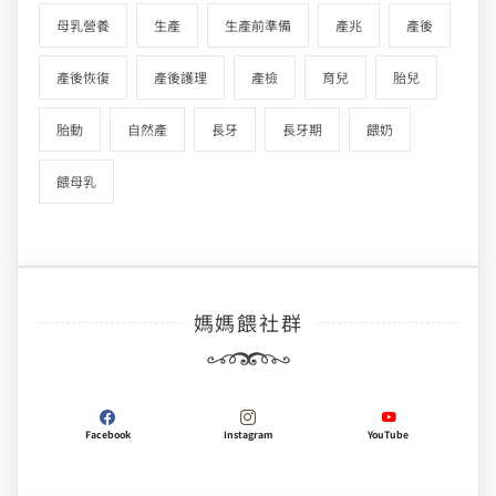
母乳營養
生產
生產前準備
產兆
產後
產後恢復
產後護理
產檢
育兒
胎兒
胎動
自然產
長牙
長牙期
餵奶
餵母乳
媽媽餵社群
Facebook
Instagram
YouTube