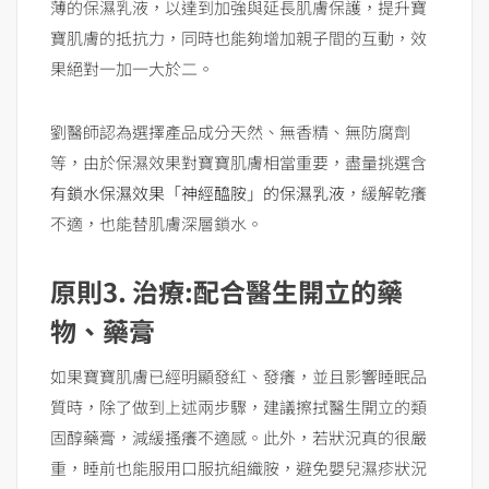
薄的保濕乳液，以達到加強與延長肌膚保護，提升寶
寶肌膚的抵抗力，同時也能夠增加親子間的互動，效
果絕對一加一大於二。
劉醫師認為選擇產品成分天然、無香精、無防腐劑
等，由於保濕效果對寶寶肌膚相當重要，盡量挑選含
有鎖水保濕效果「神經醯胺」的保濕乳液
，緩解乾癢
不適，也能替肌膚深層鎖水。
原則
3.
治療
:
配合醫生開立的藥
物、藥膏
如果寶寶肌膚已經明顯發紅、發癢，並且影響睡眠品
質時，除了做到上述兩步驟，建議擦拭醫生開立的類
固醇藥膏，減緩搔癢不適感。此外，若狀況真的很嚴
重，睡前也能服用口服抗組織胺，避免嬰兒濕疹狀況