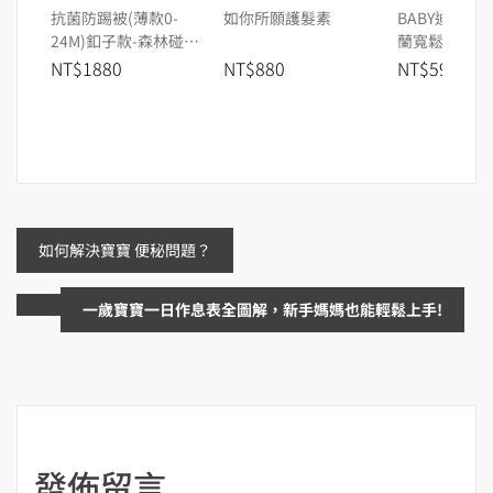
抗菌防踢被(薄款0-
如你所願護髮素
BABY迪士尼
24M)釦子款-森林碰碰
蘭寬鬆包屁衣
車
蒂
NT$1880
NT$880
NT$590
文
如何解決寶寶 便秘問題？
章
一歲寶寶一日作息表全圖解，新手媽媽也能輕鬆上手!
導
覽
發佈留言