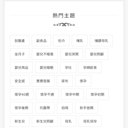
熱門主題
剖腹產
副食品
包巾
哺乳
哺餵母乳
坐月子
嬰兒不睡覺
嬰兒哭鬧
嬰兒照顧
嬰兒用品
嬰兒睡眠
孕吐
孕婦飲食
安全感
寶寶發展
尿布
懷孕
懷孕40週
懷孕不適
懷孕中期
懷孕初期
懷孕後期
托腹帶
拍嗝
新手爸媽
新生兒
新生兒照顧
母乳
母乳保存