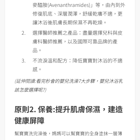
麥醯胺(Avenanthramides)」等，由內到外
修復肌底、深層潤澤，舒緩乾癢不適，更
讓沐浴後肌膚長期保濕不再乾燥。
選擇醫師推薦之產品：盡量選擇兒科與皮
膚科醫師推薦，以及國際可靠品牌的產
品。
不流淚溫和配方：降低寶寶對沐浴的不適
感。
(
延伸閱讀
:
看完秒會的嬰兒洗澡
7
大步驟，嬰兒沐浴乳
該怎麼選擇呢
?
)
原則
2.
保養
:
提升肌膚保濕，建造
健康屏障
幫寶寶洗完澡後，媽媽可以幫寶寶的全身塗抹一層薄