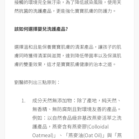
接觸的環境完全無汙染，為了降低感染風險，使用
天
然抗菌的洗護產品
，更能強化寶寶肌膚的防護力。
該如何選擇嬰兒洗護產品
?
選擇溫和且能保養寶寶肌膚的清潔產品，讓孩子的肌
膚同時獲得清潔與滋潤，達到降低帶菌率以及保濕肌
膚的雙重效果，這才是寶寶肌膚健康的治本之道。
劉醫師列出三點原則：
成分天然無添加物：除了產地，純天然、
無香精、無防腐劑且對環境友善的產品。
例如：以自然食品級非基改燕麥活萃之洗
護產品，燕麥含有燕麥膠(Colloidal
Oatmeal)」、「燕麥油(Oat Oil)」與「燕